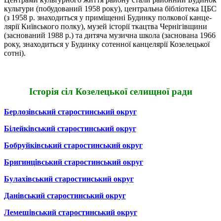
культури (побудо­ва­ний 1958 ро­ку), центральна біб­ліотека ЦБС
(з 1958 р. зна­хо­диться у приміщенні Бу­дин­ку полкової кан­це­
ля­рії Київсь­кого полку), музей історії ткацт­ва Чернігівщини
(засно­ва­ний 1988 р.) та дитяча му­зична шко­ла (заснована 1966
року, знаходиться у Будинку со­тенної канцелярії Козелець­кої
сотні).
Історія сіл Козелецької селищної ради
Берлозівський старостинський округ
Білейківський старостинський округ
Бобруйківський старостинський округ
Бригинцівський старостинський округ
Булахівський старостинський округ
Данівський старостинський округ
Лемешівський старостинський округ