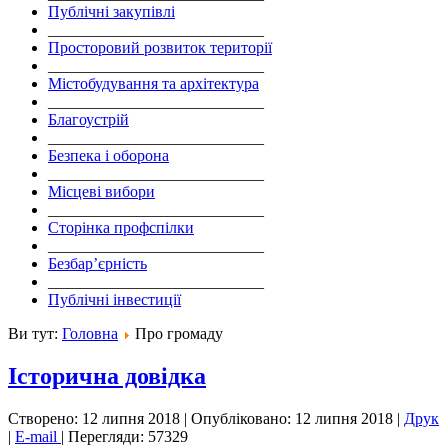
Публічні закупівлі
___________________________
Просторовий розвиток території
___________________________
Містобудування та архітектура
___________________________
Благоустрій
___________________________
Безпека і оборона
___________________________
Місцеві вибори
___________________________
Сторінка профспілки
___________________________
Безбар’єрність
___________________________
Публічні інвестиції
Ви тут:
Головна
Про громаду
Історична довідка
Створено: 12 липня 2018
|
Опубліковано: 12 липня 2018
|
Друк
|
E-mail
|
Перегляди: 57329