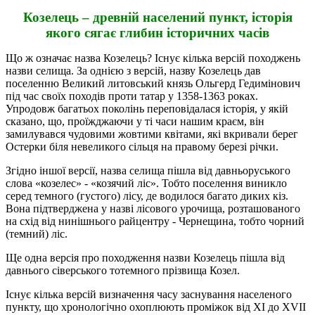
Козелець – древній населений пункт, історія
якого сягає глибин іс­то­рич­них ча­сів
Що ж означає назва Козелець? Існує кілька версій походжень
назви селища. За однією з версій, назву Козелець дав
поселенню Ве­ликий литовський князь Ольгерд Гедимінович
під час своїх походів проти татар у 1358-1363 роках.
Упродовж багатьох поколінь переповідалася історія, у якій
сказано, що, проїжджаючи у ті ча­си нашим краєм, він
замилувався чудовими жовтими квітами, які вкривали берег
Остерки бі­ля не­ве­ли­кого сільця на правому березі річки.
Згідно іншої версії, назва селища пішла від давньоруського
слова «козелес» - «ко­зя­­чий ліс». Тобто поселення виникло
серед темного (густого) лісу, де водилося багато ди­ких кіз.
Вона підтверджена у назві лісового урочища, розташованого
на схід від нинішнього рай­цент­ру - Чернещина, тобто чорний
(темний) ліс.
Ще одна версія про по­ходження назви Ко­­зелець пішла від
давнього сіверського тотемного прізвища Ко­зел.
Існує кілька версій визначення часу заснування населеного
пункту, що хронологічно охоплюють проміжок від XI до XVII