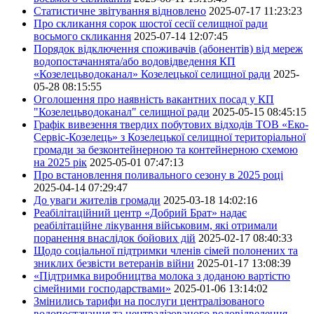
Статистичне звітування відновлено
2025-07-17 11:23:23
Про скликання сорок шостої сесії селищної ради
восьмого скликання
2025-07-14 12:07:45
Порядок відключення споживачів (абонентів) від мереж
водопостачаннята/або водовідведення КП
«Козелецьводоканал» Козелецької селищної ради
2025-
05-28 08:15:55
Оголошення про наявність вакантних посад у КП
"Козелецьводоканал" селищної ради
2025-05-15 08:45:15
Графік вивезення твердих побутових відходів ТОВ «Еко-
Сервіс-Козелець» з Козелецької селищної територіальної
громади за безконтейнерною та контейнерною схемою
на 2025 рік
2025-05-01 07:47:13
Про встановлення поливального сезону в 2025 році
2025-04-14 07:29:47
До уваги жителів громади
2025-03-18 14:02:16
Реабілітаційний центр «Добрий Брат» надає
реабілітаційне лікування військовим, які отримали
поранення внаслідок бойових дій
2025-02-17 08:40:33
Щодо соціальної підтримки членів сімей полонених та
зниклих безвісти ветеранів війни
2025-01-17 13:08:39
«Підтримка виробництва молока з доданою вартістю
сімейними господарствами»
2025-01-06 13:14:02
Змінились тарифи на послуги централізованого
водопостачання та централізованого водовідведення