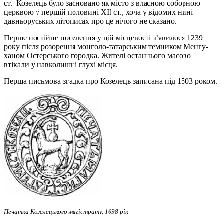
ст. Козелець було засновано як місто з влас­­ною соборною
церквою у першій половині XII ст., хоча у відомих нині
давньоруських лі­то­пи­сах про це нічого не сказано.
Перше постійне по­селення у цій місцевості з’явилося 1239
року після розорен­ня монголо-татарським темником Мен­гу-
ханом Остерського городка. Жителі останнього ма­со­во
втікали у навколишні глухі місця.
Перша письмова згадка про Козелець записана під 1503 роком.
Печатка Козелецького магістрату. 1698 рік