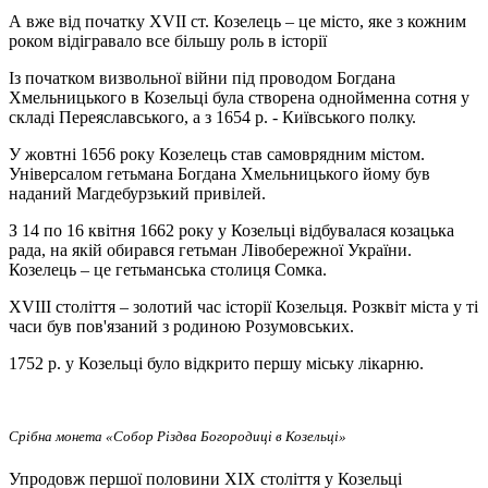
А вже від початку XVII ст. Козелець – це місто, яке з кожним
роком відігравало все біль­шу роль в історії
Із початком визвольної війни під проводом Богдана
Хмельницького в Козельці була створена од­­нойменна сотня у
складі Переяславського, а з 1654 р. - Київського полку.
У жовтні 1656 року Козелець став самоврядним містом.
Універсалом гетьмана Богдана Хмель­­­­­­­ницького йому був
наданий Магдебурзький привілей.
З 14 по 16 квітня 1662 року у Козельці відбувалася козацька
рада, на якій обирався гетьман Лі­­­­вобережної України.
Козелець – це гетьманська столиця Сомка.
XVIII століття – золотий час історії Козельця. Розквіт міста у ті
часи був пов'язаний з ро­­диною Розумовських.
1752 р. у Козельці було відкрито першу міську лікарню.
Срібна монета «Собор Різдва Богородиці в Козельці»
Упродовж першої половини XIX століття у Козельці