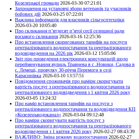
Козелецької громади
2026-03-30 07:21:01
Запрошення на установчі збори ветеранів та учасників
бойових дій
2026-03-25 07:22:01
Важлива інформація для власників сільгосптехніки
2026-03-20 10:05:40
Про скликання п’ятдесят п’ятої сесії селищної ради
восьмого скликання
2026-03-16 12:25:36
Про встановлення скоригованих тарифів на послуги
централізованого водопостачання та централізованого
водовідведення на 2026 рік
2026-03-12 15:05:06
Звіт про проведення електронних консультацій щодо
перейменування вулиць Травнева в с .Новики, Садова в
с. Лемеші, провулку 30-річчя Перемоги в селі
Карасинівка
2026-03-10 13:57:51
Повідомлення споживачів про наміри скоригувати
вартість послуг з централізрваного водопостачання та
централізованого водовідведення з 1 квітня 2026 року
2026-03-05 13:24:32
Про намір встановлення тарифів на послуги з
централізованого водопостачання та водовідведення КП
«Козелецьводоканал»
2026-03-04 09:12:48
Про наміри скоригувати вартість послуг з
централізованого водопостачання та централізованого
водовідведення з 1 квітня 2026 року
2026-02-27 08:43:39
ВАЖЛИВО: Зміна режиму водопостачання
2026-02-27