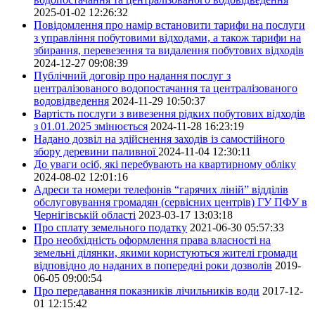
2025-01-02 12:26:32
Повідомлення про намір встановити тарифи на послуги
з управління побутовими відходами, а також тарифи на
збирання, перевезення та видалення побутових відходів
2024-12-27 09:08:39
Публічний договір про надання послуг з
централізованого водопостачання та централізованого
водовідведення
2024-11-29 10:50:37
Вартість послуги з вивезення рідких побутових відходів
з 01.01.2025 змінюється
2024-11-28 16:23:19
Надано дозвіл на здійснення заходів із самостійного
збору деревини паливної
2024-11-04 12:30:11
До уваги осіб, які перебувають на квартирному обліку
2024-08-02 12:01:16
Адреси та номери телефонів “гарячих ліній” відділів
обслуговування громадян (сервісних центрів) ГУ ПФУ в
Чернігівській області
2023-03-17 13:03:18
Про сплату земельного податку
2021-06-30 05:57:33
Про необхідність оформлення права власності на
земельні ділянки, якими користуються жителі громади
відповідно до наданих в попередні роки дозволів
2019-
06-05 09:00:54
Про передавання показників лічильників води
2017-12-
01 12:15:42