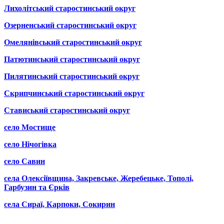
Лихолітський старостинський округ
Озерненський старостинський округ
Омелянівський старостинський округ
Патютинський старостинський округ
Пилятинський старостинський округ
Скрипчинський старостинський округ
Стависький старостинський округ
село Мостище
село Нічогівка
село Савин
села Олексіївщина, Закревське, Жеребецьке, Тополі,
Гарбузин та Єрків
села Сираї, Карпоки, Сокирин