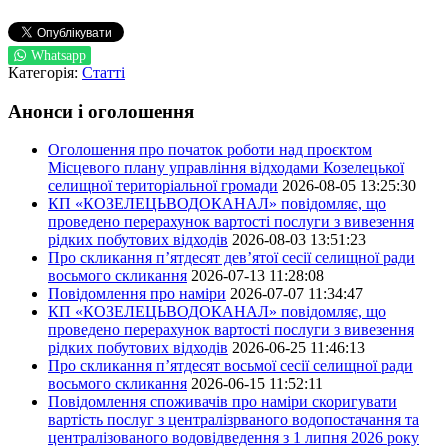
Whatsapp
Категорія:
Статті
Анонси і оголошення
Оголошення про початок роботи над проєктом
Місцевого плану управління відходами Козелецької
селищної територіальної громади
2026-08-05 13:25:30
КП «КОЗЕЛЕЦЬВОДОКАНАЛ» повідомляє, що
проведено перерахунок вартості послуги з вивезення
рідких побутових відходів
2026-08-03 13:51:23
Про скликання п’ятдесят дев’ятої сесії селищної ради
восьмого скликання
2026-07-13 11:28:08
Повідомлення про наміри
2026-07-07 11:34:47
КП «КОЗЕЛЕЦЬВОДОКАНАЛ» повідомляє, що
проведено перерахунок вартості послуги з вивезення
рідких побутових відходів
2026-06-25 11:46:13
Про скликання п’ятдесят восьмої сесії селищної ради
восьмого скликання
2026-06-15 11:52:11
Повідомлення споживачів про наміри скоригувати
вартість послуг з централізрваного водопостачання та
централізованого водовідведення з 1 липня 2026 року