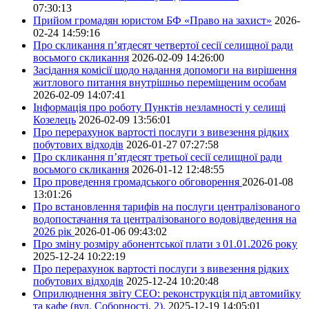
07:30:13
Прийом громадян юристом БФ «Право на захист»
2026-
02-24 14:59:16
Про скликання п’ятдесят четвертої сесії селищної ради
восьмого скликання
2026-02-09 14:26:00
Засідання комісії щодо надання допомоги на вирішення
житлового питання внутрішньо переміщеним особам
2026-02-09 14:07:41
Інформація про роботу Пунктів незламності у селищі
Козелець
2026-02-09 13:56:01
Про перерахунок вартості послуги з вивезення рідких
побутових відходів
2026-01-27 07:27:58
Про скликання п’ятдесят третьої сесії селищної ради
восьмого скликання
2026-01-12 12:48:55
Про проведення громадського обговорення
2026-01-08
13:01:26
Про встановлення тарифів на послуги централізованого
водопостачання та централізованого водовідведення на
2026 рік
2026-01-06 09:43:02
Про зміну розміру абонентської плати з 01.01.2026 року
2025-12-24 10:22:19
Про перерахунок вартості послуги з вивезення рідких
побутових відходів
2025-12-24 10:20:48
Оприлюднення звіту СЕО: реконструкція під автомийку
та кафе (вул. Соборності, 2).
2025-12-19 14:05:01