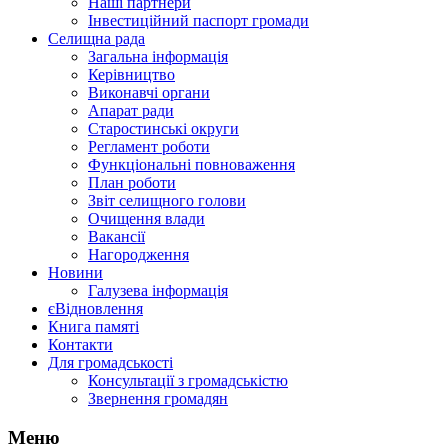
Наші партнери
Інвестиційний паспорт громади
Селищна рада
Загальна інформація
Керівництво
Виконавчі органи
Апарат ради
Старостинські округи
Регламент роботи
Функціональні повноваження
План роботи
Звіт селищного голови
Очищення влади
Вакансії
Нагородження
Новини
Галузева інформація
єВідновлення
Книга памяті
Контакти
Для громадськості
Консультації з громадськістю
Звернення громадян
Меню