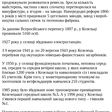
продовжували розвиватися ремесла. Зрос­ла кількість
майстерень, частина з яких спочатку перетворилася на
мануфактури, а згодом – на заводи. Напередодні реформ 1860-
х років у місті працювали 5 цегельних заводів, завод з ви­роб­
ництва сальних свічок та тютюнова фабрика.
За даними Всеросійського перепису 1897 р., у Козельці
проживали 5160 осіб.
1927 року у селищі збудовано електростанцію.
З 9 вересня 1941 р. по 20 вересня 1943 року Козелець
перебував під окупацією німецько-фашистських загарбників.
У 1950 р. у селищі функціонували початкова, неповна се­ред­
ня, середня та середня вечірня школи, у яких навчалися
близько 1200 учнів з Козельця та навко­лишніх сіл і викладали
65 учителів. Крім того, у зооветеринарному технікумі на
зоотехніків та вет­фельдшерів навчалися 210 студентів.
1985 року було збудоване нове триповерхове приміщення
Козелецької середньої школи №3
.
А у 1996 році у Козельці
з’явився перший навчальний заклад нового типу – гімназія
№1.
Центрами культурного жит­тя району стали районний Будинок