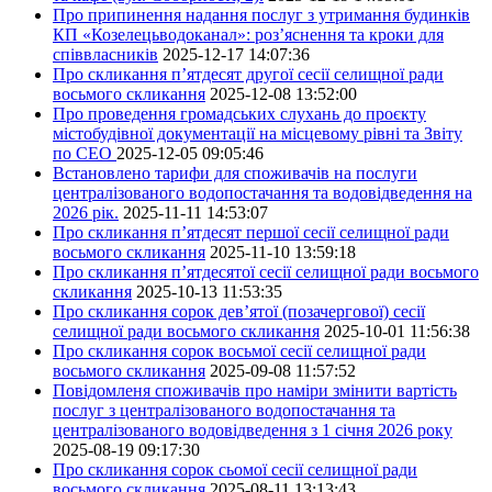
Про припинення надання послуг з утримання будинків
КП «Козелецьводоканал»: роз’яснення та кроки для
співвласників
2025-12-17 14:07:36
Про скликання п’ятдесят другої сесії селищної ради
восьмого скликання
2025-12-08 13:52:00
Про проведення громадських слухань до проєкту
містобудівної документації на місцевому рівні та Звіту
по СЕО
2025-12-05 09:05:46
Встановлено тарифи для споживачів на послуги
централізованого водопостачання та водовідведення на
2026 рік.
2025-11-11 14:53:07
Про скликання п’ятдесят першої сесії селищної ради
восьмого скликання
2025-11-10 13:59:18
Про скликання п’ятдесятої сесії селищної ради восьмого
скликання
2025-10-13 11:53:35
Про скликання сорок дев’ятої (позачергової) сесії
селищної ради восьмого скликання
2025-10-01 11:56:38
Про скликання сорок восьмої сесії селищної ради
восьмого скликання
2025-09-08 11:57:52
Повідомленя споживачів про наміри змінити вартість
послуг з централізованого водопостачання та
централізованого водовідведення з 1 січня 2026 року
2025-08-19 09:17:30
Про скликання сорок сьомої сесії селищної ради
восьмого скликання
2025-08-11 13:13:43