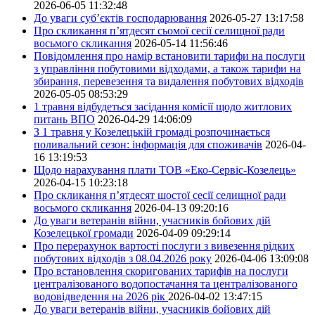
2026-06-05 11:32:48
До уваги суб’єктів господарювання
2026-05-27 13:17:58
Про скликання п’ятдесят сьомої сесії селищної ради
восьмого скликання
2026-05-14 11:56:46
Повідомлення про намір встановити тарифи на послуги
з управління побутовими відходами, а також тарифи на
збирання, перевезення та видалення побутових відходів
2026-05-05 08:53:29
1 травня відбудеться засідання комісії щодо житлових
питань ВПО
2026-04-29 14:06:09
З 1 травня у Козелецькій громаді розпочинається
поливальний сезон: інформація для споживачів
2026-04-
16 13:19:53
Щодо нарахування плати ТОВ «Еко-Сервіс-Козелець»
2026-04-15 10:23:18
Про скликання п’ятдесят шостої сесії селищної ради
восьмого скликання
2026-04-13 09:20:16
До уваги ветеранів війни, учасників бойових дій
Козелецької громади
2026-04-09 09:29:14
Про перерахунок вартості послуги з вивезення рідких
побутових відходів з 08.04.2026 року
2026-04-06 13:09:08
Про встановлення скоригованих тарифів на послуги
централізованого водопостачання та централізованого
водовідведення на 2026 рік
2026-04-02 13:47:15
До уваги ветеранів війни, учасників бойових дій