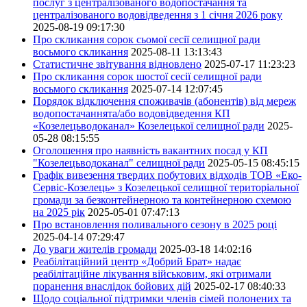
послуг з централізованого водопостачання та
централізованого водовідведення з 1 січня 2026 року
2025-08-19 09:17:30
Про скликання сорок сьомої сесії селищної ради
восьмого скликання
2025-08-11 13:13:43
Статистичне звітування відновлено
2025-07-17 11:23:23
Про скликання сорок шостої сесії селищної ради
восьмого скликання
2025-07-14 12:07:45
Порядок відключення споживачів (абонентів) від мереж
водопостачаннята/або водовідведення КП
«Козелецьводоканал» Козелецької селищної ради
2025-
05-28 08:15:55
Оголошення про наявність вакантних посад у КП
"Козелецьводоканал" селищної ради
2025-05-15 08:45:15
Графік вивезення твердих побутових відходів ТОВ «Еко-
Сервіс-Козелець» з Козелецької селищної територіальної
громади за безконтейнерною та контейнерною схемою
на 2025 рік
2025-05-01 07:47:13
Про встановлення поливального сезону в 2025 році
2025-04-14 07:29:47
До уваги жителів громади
2025-03-18 14:02:16
Реабілітаційний центр «Добрий Брат» надає
реабілітаційне лікування військовим, які отримали
поранення внаслідок бойових дій
2025-02-17 08:40:33
Щодо соціальної підтримки членів сімей полонених та