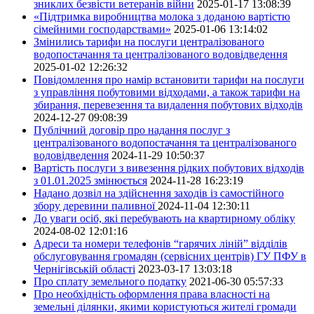
зниклих безвісти ветеранів війни
2025-01-17 13:08:39
«Підтримка виробництва молока з доданою вартістю
сімейними господарствами»
2025-01-06 13:14:02
Змінились тарифи на послуги централізованого
водопостачання та централізованого водовідведення
2025-01-02 12:26:32
Повідомлення про намір встановити тарифи на послуги
з управління побутовими відходами, а також тарифи на
збирання, перевезення та видалення побутових відходів
2024-12-27 09:08:39
Публічний договір про надання послуг з
централізованого водопостачання та централізованого
водовідведення
2024-11-29 10:50:37
Вартість послуги з вивезення рідких побутових відходів
з 01.01.2025 змінюється
2024-11-28 16:23:19
Надано дозвіл на здійснення заходів із самостійного
збору деревини паливної
2024-11-04 12:30:11
До уваги осіб, які перебувають на квартирному обліку
2024-08-02 12:01:16
Адреси та номери телефонів “гарячих ліній” відділів
обслуговування громадян (сервісних центрів) ГУ ПФУ в
Чернігівській області
2023-03-17 13:03:18
Про сплату земельного податку
2021-06-30 05:57:33
Про необхідність оформлення права власності на
земельні ділянки, якими користуються жителі громади