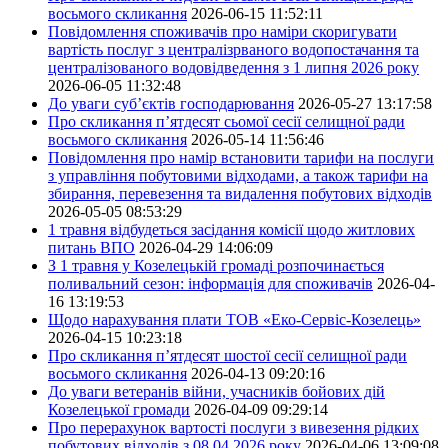
восьмого скликання
2026-06-15 11:52:11
Повідомлення споживачів про наміри скоригувати
вартість послуг з централізрваного водопостачання та
централізованого водовідведення з 1 липня 2026 року
2026-06-05 11:32:48
До уваги суб’єктів господарювання
2026-05-27 13:17:58
Про скликання п’ятдесят сьомої сесії селищної ради
восьмого скликання
2026-05-14 11:56:46
Повідомлення про намір встановити тарифи на послуги
з управління побутовими відходами, а також тарифи на
збирання, перевезення та видалення побутових відходів
2026-05-05 08:53:29
1 травня відбудеться засідання комісії щодо житлових
питань ВПО
2026-04-29 14:06:09
З 1 травня у Козелецькій громаді розпочинається
поливальний сезон: інформація для споживачів
2026-04-
16 13:19:53
Щодо нарахування плати ТОВ «Еко-Сервіс-Козелець»
2026-04-15 10:23:18
Про скликання п’ятдесят шостої сесії селищної ради
восьмого скликання
2026-04-13 09:20:16
До уваги ветеранів війни, учасників бойових дій
Козелецької громади
2026-04-09 09:29:14
Про перерахунок вартості послуги з вивезення рідких
побутових відходів з 08.04.2026 року
2026-04-06 13:09:08