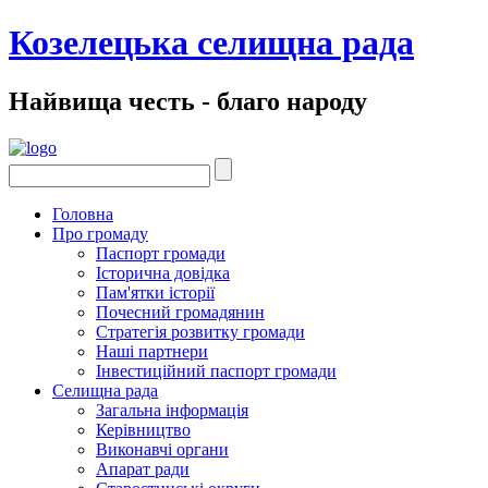
Козелецька селищна рада
Найвища честь - благо народу
Головна
Про громаду
Паспорт громади
Історична довідка
Пам'ятки історії
Почесний громадянин
Стратегія розвитку громади
Наші партнери
Інвестиційний паспорт громади
Селищна рада
Загальна інформація
Керівництво
Виконавчі органи
Апарат ради