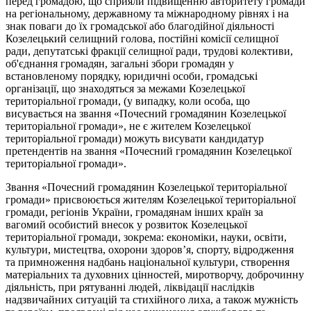
перед громадою, що сприяли підвищенню авторитету громади
на регіональному, державному та міжнародному рівнях і на
знак поваги до їх громадської або благодійної діяльності
Козелецький селищний голова, постійні комісії селищної
ради, депутатські фракції селищної ради, трудові колективи,
об'єднання громадян, загальні збори громадян у
встановленому порядку, юридичні особи, громадські
організації, що знаходяться за межами Козелецької
територіальної громади, (у випадку, коли особа, що
висувається на звання «Почесний громадянин Козелецької
територіальної громади», не є жителем Козелецької
територіальної громади) можуть висувати кандидатур
претендентів на звання «Почесний громадянин Козелецької
територіальної громади».
Звання «Почесний громадянин Козелецької територіальної
громади» присвоюється жителям Козелецької територіальної
громади, регіонів України, громадянам інших країн за
вагомий особистий внесок у розвиток Козелецької
територіальної громади, зокрема: економіки, науки, освіти,
культури, мистецтва, охорони здоров’я, спорту, відродження
та примноження надбань національної культури, створення
матеріальних та духовних цінностей, миротворчу, доброчинну
діяльність, при рятуванні людей, ліквідації наслідків
надзвичайних ситуацій та стихійного лиха, а також мужність