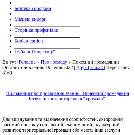
___________________________
Безпека і оборона
___________________________
Місцеві вибори
___________________________
Сторінка профспілки
___________________________
Безбар’єрність
___________________________
Публічні інвестиції
Ви тут:
Головна
Про громаду
Почесний громадянин
Останнє оновлення: 19 січня 2022
|
Друк
|
E-mail
|
Перегляди:
8169
Положення про присвоєння звання "Почесний громадянин
Козелецької територіальної громади"
Для вшанування та відзначення особистостей, які зробили
вагомий внесок у соціальний, економічний і культурний
розвиток територіальної громади або мають інші заслуги