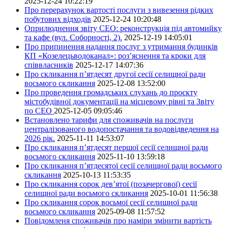
2025-12-24 10:22:19
Про перерахунок вартості послуги з вивезення рідких
побутових відходів
2025-12-24 10:20:48
Оприлюднення звіту СЕО: реконструкція під автомийку
та кафе (вул. Соборності, 2).
2025-12-19 14:05:01
Про припинення надання послуг з утримання будинків
КП «Козелецьводоканал»: роз’яснення та кроки для
співвласників
2025-12-17 14:07:36
Про скликання п’ятдесят другої сесії селищної ради
восьмого скликання
2025-12-08 13:52:00
Про проведення громадських слухань до проєкту
містобудівної документації на місцевому рівні та Звіту
по СЕО
2025-12-05 09:05:46
Встановлено тарифи для споживачів на послуги
централізованого водопостачання та водовідведення на
2026 рік.
2025-11-11 14:53:07
Про скликання п’ятдесят першої сесії селищної ради
восьмого скликання
2025-11-10 13:59:18
Про скликання п’ятдесятої сесії селищної ради восьмого
скликання
2025-10-13 11:53:35
Про скликання сорок дев’ятої (позачергової) сесії
селищної ради восьмого скликання
2025-10-01 11:56:38
Про скликання сорок восьмої сесії селищної ради
восьмого скликання
2025-09-08 11:57:52
Повідомленя споживачів про наміри змінити вартість