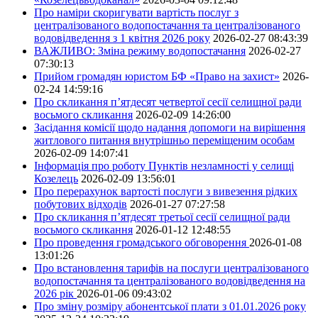
Про наміри скоригувати вартість послуг з
централізованого водопостачання та централізованого
водовідведення з 1 квітня 2026 року
2026-02-27 08:43:39
ВАЖЛИВО: Зміна режиму водопостачання
2026-02-27
07:30:13
Прийом громадян юристом БФ «Право на захист»
2026-
02-24 14:59:16
Про скликання п’ятдесят четвертої сесії селищної ради
восьмого скликання
2026-02-09 14:26:00
Засідання комісії щодо надання допомоги на вирішення
житлового питання внутрішньо переміщеним особам
2026-02-09 14:07:41
Інформація про роботу Пунктів незламності у селищі
Козелець
2026-02-09 13:56:01
Про перерахунок вартості послуги з вивезення рідких
побутових відходів
2026-01-27 07:27:58
Про скликання п’ятдесят третьої сесії селищної ради
восьмого скликання
2026-01-12 12:48:55
Про проведення громадського обговорення
2026-01-08
13:01:26
Про встановлення тарифів на послуги централізованого
водопостачання та централізованого водовідведення на
2026 рік
2026-01-06 09:43:02
Про зміну розміру абонентської плати з 01.01.2026 року