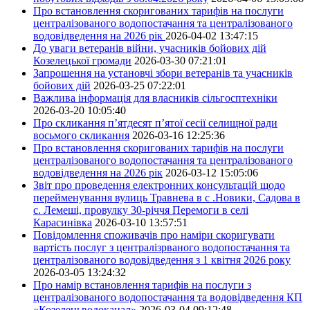
Про встановлення скоригованих тарифів на послуги
централізованого водопостачання та централізованого
водовідведення на 2026 рік
2026-04-02 13:47:15
До уваги ветеранів війни, учасників бойових дій
Козелецької громади
2026-03-30 07:21:01
Запрошення на установчі збори ветеранів та учасників
бойових дій
2026-03-25 07:22:01
Важлива інформація для власників сільгосптехніки
2026-03-20 10:05:40
Про скликання п’ятдесят п’ятої сесії селищної ради
восьмого скликання
2026-03-16 12:25:36
Про встановлення скоригованих тарифів на послуги
централізованого водопостачання та централізованого
водовідведення на 2026 рік
2026-03-12 15:05:06
Звіт про проведення електронних консультацій щодо
перейменування вулиць Травнева в с .Новики, Садова в
с. Лемеші, провулку 30-річчя Перемоги в селі
Карасинівка
2026-03-10 13:57:51
Повідомлення споживачів про наміри скоригувати
вартість послуг з централізрваного водопостачання та
централізованого водовідведення з 1 квітня 2026 року
2026-03-05 13:24:32
Про намір встановлення тарифів на послуги з
централізованого водопостачання та водовідведення КП
«Козелецьводоканал»
2026-03-04 09:12:48