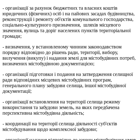
- організації за рахунок бюджетних та власних коштів
юридичних (фізичних) осіб і на пайових засадах будівництва,
реконструкції і ремонту об'єктів комунального господарства,
соціально-культурного призначення, шляхів місцевого
значення, вулиць та доріг населених пунктів територіальної
громади;
- визначення, у встановленому чинним законодавством
порядку відповідно до рішень ради, території, вибору,
вилучення (викупу) і надання землі для містобудівних потреб,
визначених містобудівною документацією;
- організації підготовки і подання на затвердження селищної
ради відповідних місцевих містобудівних програм,
генерального плану забудови селища, іншої містобудівної
документації;
- організації встановлення на території селища режиму
використання та забудови земель, на яких передбачена
перспективна містобудівна діяльність;
- координації на території селища діяльності суб'єктів
містобудування щодо комплексної забудови;
- організації надання відповідно до закону містобудівних умов