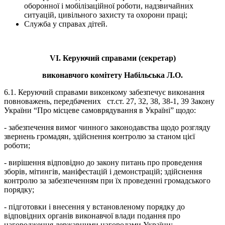
оборонної і мобілізаційної роботи, надзвичайних
ситуацій, цивільного захисту та охорони праці;
Служба у справах дітей.
VІ. Керуючий справами (секретар)
виконавчого комітету Набільська Л.О.
6.1. Керуючий справами виконкому забезпечує виконання
повноважень, передбачених ст.ст. 27, 32, 38, 38-1, 39 Закону
України “Про місцеве самоврядування в Україні” щодо:
- забезпечення вимог чинного законодавства щодо розгляду
звернень громадян, здійснення контролю за станом цієї
роботи;
- вирішення відповідно до закону питань про проведення
зборів, мітингів, маніфестацій і демонстрацій; здійснення
контролю за забезпеченням при їх проведенні громадського
порядку;
- підготовки і внесення у встановленому порядку до
відповідних органів виконавчої влади подання про
нагородження державними нагородами України;