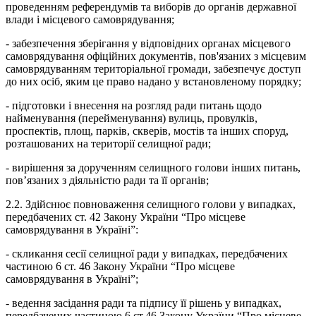
проведенням референдумів та виборів до органів державної
влади і місцевого самоврядування;
- забезпечення зберігання у відповідних органах місцевого
самоврядування офіційних документів, пов'язаних з місцевим
самоврядуванням територіальної громади, забезпечує доступ
до них осіб, яким це право надано у встановленому порядку;
- підготовки і внесення на розгляд ради питань щодо
найменування (перейменування) вулиць, провулків,
проспектів, площ, парків, скверів, мостів та інших споруд,
розташованих на території селищної ради;
- вирішення за дорученням селищного голови інших питань,
пов’язаних з діяльністю ради та її органів;
2.2. Здійснює повноваження селищного голови у випадках,
передбачених ст. 42 Закону України “Про місцеве
самоврядування в Україні”:
- скликання сесії селищної ради у випадках, передбачених
частиною 6 ст. 46 Закону України “Про місцеве
самоврядування в Україні”;
- ведення засідання ради та підпису її рішень у випадках,
передбачених частиною 6 ст.46 Закону України “Про місцеве