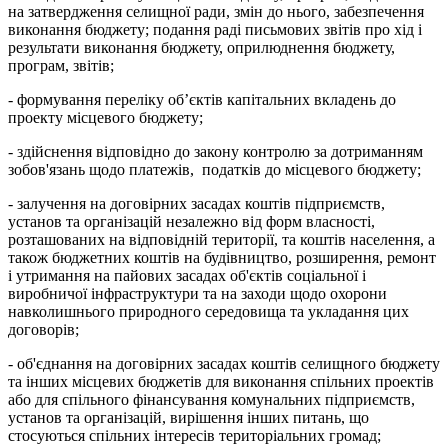
на затвердження селищної ради, змін до нього, забезпечення
виконання бюджету; подання раді письмових звітів про хід і
результати виконання бюджету, оприлюднення бюджету,
програм, звітів;
- формування переліку об’єктів капітальних вкладень до
проекту місцевого бюджету;
- здійснення відповідно до закону контролю за дотриманням
зобов'язань щодо платежів, податків до місцевого бюджету;
- залучення на договірних засадах коштів підприємств,
установ та організацій незалежно від форм власності,
розташованих на відповідній території, та коштів населення, а
також бюджетних коштів на будівництво, розширення, ремонт
і утримання на пайових засадах об'єктів соціальної і
виробничої інфраструктури та на заходи щодо охорони
навколишнього природного середовища та укладання цих
договорів;
- об'єднання на договірних засадах коштів селищного бюджету
та інших місцевих бюджетів для виконання спільних проектів
або для спільного фінансування комунальних підприємств,
установ та організацій, вирішення інших питань, що
стосуються спільних інтересів територіальних громад;