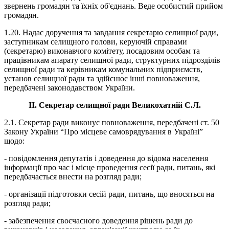
звернень громадян та їхніх об'єднань. Веде особистий прийом
громадян.
1.20. Надає доручення та завдання секретарю селищної ради,
заступникам селищного голови, керуючій справами
(секретарю) виконавчого комітету, посадовим особам та
працівникам апарату селищної ради, структурних підрозділів
селищної ради та керівникам комунальних підприємств,
установ селищної ради та здійснює інші повноваження,
передбачені законодавством України.
ІІ. Секретар селищної ради Великохатній С.Л.
2.1. Секретар ради виконує повноваження, передбачені ст. 50
Закону України “Про місцеве самоврядування в Україні”
щодо:
- повідомлення депутатів і доведення до відома населення
інформації про час і місце проведення сесії ради, питань, які
передбачається внести на розгляд ради;
- організації підготовки сесій ради, питань, що вносяться на
розгляд ради;
- забезпечення своєчасного доведення рішень ради до