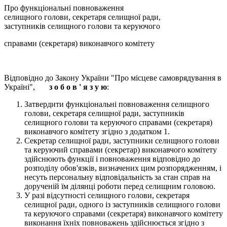
Про функціональні повноваження
селищного голови, секретаря селищної ради,
заступників селищного голови та керуючого
справами (секретаря) виконавчого комітету
Відповідно до Закону України "Про місцеве самоврядування в
Україні",
з о б о в ' я з у ю
:
Затвердити функціональні повноваження селищного
голови, секретаря селищної ради, заступників
селищного голови та керуючого справами (секретаря)
виконавчого комітету згідно з додатком 1.
Секретар селищної ради, заступники селищного голови
та керуючий справами (секретар) виконавчого комітету
здійснюють функції і повноваження відповідно до
розподілу обов'язків, визначених цим розпорядженням, і
несуть персональну відповідальність за стан справ на
дорученій їм ділянці роботи перед селищним головою.
У разі відсутності селищного голови, секретаря
селищної ради, одного із заступників селищного голови
та керуючого справами (секретаря) виконавчого комітету
виконання їхніх повноважень здійснюється згідно з