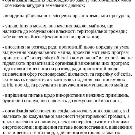
і обмежень забудови земельних ділянок;
- координації діяльності місцевих органів земельних ресурсів;
- управління в межах, визначених радою, майном, що
належить до комунальної власності територіальної громади;
забезпечення його ефективного використання;
- внесення на розгляд ради пропозицій щодо порядку та умов
відчуження комунального майна, проектів місцевих програм
приватизації та переліку об’єктів комунальної власності, які не
підлягають приватизації; організації виконання цих програм;
підготовки і внесення на розгляд ради пропозицій щодо
визначення сфер господарської діяльності та переліку об’єктів,
які можуть надаватися у концесію; подання раді письмових
звітів про хід та результати відчуження комунального майна;
- вирішення питань щодо використання нежилих приміщень,
будинків і споруд, що належать до комунальної власності;
- організація забезпечення соціально-культурних закладів, які
належать до комунальної власності територіальної громади, а
також населення паливом, електроенергією, газом та іншими
енергоносіями; вирішення питань водопостачання, відведення
та очищення стічних вод; здійснення контролю за якістю