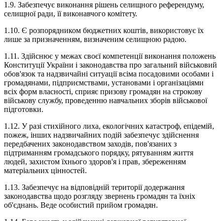
1.9. Забезпечує виконання рішень селищного референдуму,
селищної ради, її виконавчого комітету.
1.10. Є розпорядником бюджетних коштів, використовує їх
лише за призначенням, визначеним селищною радою.
1.11. Здійснює у межах своєї компетенції виконання положень
Конституції України і законодавства про загальний військовий
обов'язок та надзвичайні ситуації всіма посадовими особами і
громадянами, підприємствами, установами і організаціями
всіх форм власності, сприяє призову громадян на строкову
військову службу, проведенню навчальних зборів військової
підготовки.
1.12. У разі стихійного лиха, екологічних катастроф, епідемій,
пожеж, інших надзвичайних подій забезпечує здійснення
передбачених законодавством заходів, пов'язаних з
підтриманням громадського порядку, рятуванням життя
людей, захистом їхнього здоров'я і прав, збереженням
матеріальних цінностей.
1.13. Забезпечує на відповідній території додержання
законодавства щодо розгляду звернень громадян та їхніх
об'єднань. Веде особистий прийом громадян.