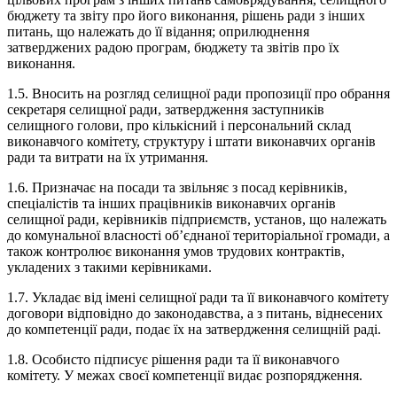
бюджету та звіту про його виконання, рішень ради з інших
питань, що належать до її відання; оприлюднення
затверджених радою програм, бюджету та звітів про їх
виконання.
1.5. Вносить на розгляд селищної ради пропозиції про обрання
секретаря селищної ради, затвердження заступників
селищного голови, про кількісний і персональний склад
виконавчого комітету, структуру і штати виконавчих органів
ради та витрати на їх утримання.
1.6. Призначає на посади та звільняє з посад керівників,
спеціалістів та інших працівників виконавчих органів
селищної ради, керівників підприємств, установ, що належать
до комунальної власності об’єднаної територіальної громади, а
також контролює виконання умов трудових контрактів,
укладених з такими керівниками.
1.7. Укладає від імені селищної ради та її виконавчого комітету
договори відповідно до законодавства, а з питань, віднесених
до компетенції ради, подає їх на затвердження селищній раді.
1.8. Особисто підписує рішення ради та її виконавчого
комітету. У межах своєї компетенції видає розпорядження.