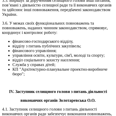
3.5. Вирішує за дорученням селищного голови інші питання,
пов’язані з діяльністю селищної ради та її виконавчих органів
та здійснює інші повноваження, передбачені законодавством
України.
3.6. У межах своїх функціональних повноважень та
повноважень, наданих чинним законодавством, спрямовує,
координує і контролює роботу:
фінансово-господарського відділу,
відділу з питань публічних закупівель;
фінансового управління;
управління освіти, культури, сім'ї, молоді та спорту;
відділ соціального захисту населення;
Служба у справах дітей;
КП "Архітектурно-планувальне проектно-виробниче
бюро";
ІV. Заступник селищного голови з питань діяльності
виконавчих органів Золотаревська О.О.
4.1. Заступник селищного голови з питань діяльності
виконавчих органів ради забезпечує виконання повноважень,