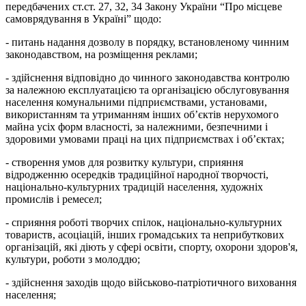
передбачених ст.ст. 27, 32, 34 Закону України “Про місцеве
самоврядування в Україні” щодо:
- питань надання дозволу в порядку, встановленому чинним
законодавством, на розміщення реклами;
- здійснення відповідно до чинного законодавства контролю
за належною експлуатацією та організацією обслуговування
населення комунальними підприємствами, установами,
використанням та утриманням інших об’єктів нерухомого
майна усіх форм власності, за належними, безпечними і
здоровими умовами праці на цих підприємствах і об’єктах;
- створення умов для розвитку культури, сприяння
відродженню осередків традиційної народної творчості,
національно-культурних традицій населення, художніх
промислів і ремесел;
- сприяння роботі творчих спілок, національно-культурних
товариств, асоціацій, інших громадських та неприбуткових
організацій, які діють у сфері освіти, спорту, охорони здоров'я,
культури, роботи з молоддю;
- здійснення заходів щодо військово-патріотичного виховання
населення;