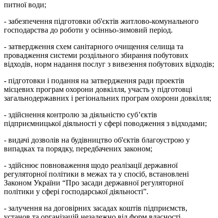
питної води;
- забезпечення підготовки об'єктів житлово-комунального
господарства до роботи у осінньо-зимовий період.
- затвердження схем санітарного очищення селища та
провадження системи роздільного збирання побутових
відходів, норм надання послуг з вивезення побутових відходів;
-
підготовки і подання на затвердження ради проектів
місцевих програм охорони довкілля, участь у підготовці
загальнодержавних і регіональних програм охорони довкілля;
- здійснення контролю за діяльністю суб’єктів
підприємницької діяльності у сфері поводження з відходами;
- видачі дозволів на будівництво об'єктів благоустрою у
випадках та порядку, передбачених законом;
- здійснює повноваження щодо реалізації державної
регуляторної політики в межах та у спосіб, встановлені
Законом України “Про засади державної регуляторної
політики у сфері господарської діяльності”.
- залучення на договірних засадах коштів підприємств,
установ та організацій незалежно від форм власності,