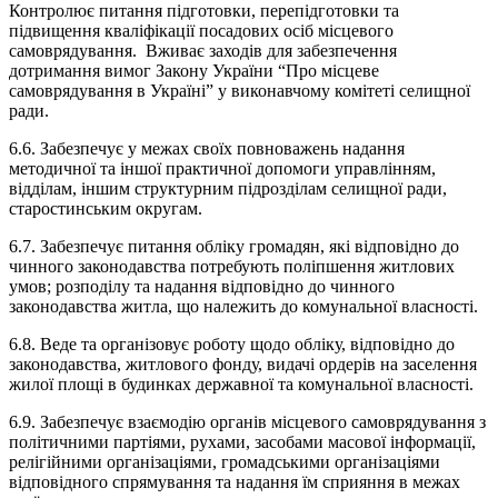
Контролює питання підготовки, перепідготовки та
підвищення кваліфікації посадових осіб місцевого
самоврядування. Вживає заходів для забезпечення
дотримання вимог Закону України “Про місцеве
самоврядування в Україні” у виконавчому комітеті селищної
ради.
6.6. Забезпечує у межах своїх повноважень надання
методичної та іншої практичної допомоги управлінням,
відділам, іншим структурним підрозділам селищної ради,
старостинським округам.
6.7. Забезпечує питання обліку громадян, які відповідно до
чинного законодавства потребують поліпшення житлових
умов; розподілу та надання відповідно до чинного
законодавства житла, що належить до комунальної власності.
6.8. Веде та організовує роботу щодо обліку, відповідно до
законодавства, житлового фонду, видачі ордерів на заселення
жилої площі в будинках державної та комунальної власності.
6.9. Забезпечує взаємодію органів місцевого самоврядування з
політичними партіями, рухами, засобами масової інформації,
релігійними організаціями, громадськими організаціями
відповідного спрямування та надання їм сприяння в межах