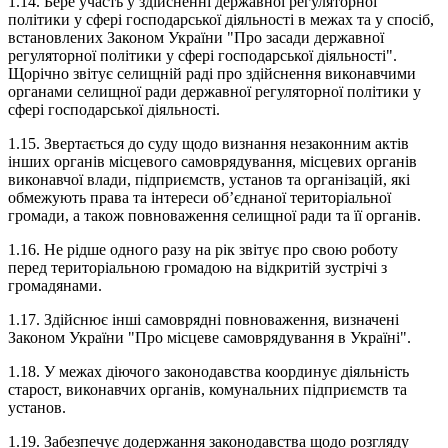
1.14. Бере участь у здійсненні державної регуляторної
політики у сфері господарської діяльності в межах та у спосіб,
встановлених Законом України "Про засади державної
регуляторної політики у сфері господарської діяльності".
Щорічно звітує селищній раді про здійснення виконавчими
органами селищної ради державної регуляторної політики у
сфері господарської діяльності.
1.15. Звертається до суду щодо визнання незаконним актів
інших органів місцевого самоврядування, місцевих органів
виконавчої влади, підприємств, установ та організацій, які
обмежують права та інтереси об’єднаної територіальної
громади, а також повноваження селищної ради та її органів.
1.16. Не рідше одного разу на рік звітує про свою роботу
перед територіальною громадою на відкритій зустрічі з
громадянами.
1.17. Здійснює інші самоврядні повноваження, визначені
Законом України "Про місцеве самоврядування в Україні".
1.18. У межах діючого законодавства координує діяльність
старост, виконавчих органів, комунальних підприємств та
установ.
1.19. Забезпечує додержання законодавства щодо розгляду