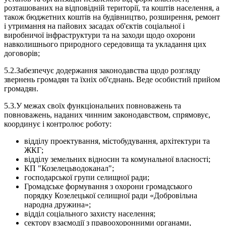
розташованих на відповідній території, та коштів населення, а
також бюджетних коштів на будівництво, розширення, ремонт
і утримання на пайових засадах об'єктів соціальної і
виробничої інфраструктури та на заходи щодо охорони
навколишнього природного середовища та укладання цих
договорів;
5.2.Забезпечує додержання законодавства щодо розгляду
звернень громадян та їхніх об'єднань. Веде особистий прийом
громадян.
5.3.У межах своїх функціональних повноважень та
повноважень, наданих чинним законодавством, спрямовує,
координує і контролює роботу:
відділу проектування, містобудування, архітектури та
ЖКГ;
відділу земельних відносин та комунальної власності;
КП "Козелецьводоканал";
господарської групи селищної ради;
Громадське формування з охорони громадського
порядку Козелецької селищної ради «Добровільна
народна дружина»;
відділ соціального захисту населення;
сектору взаємодії з правоохоронними органами,