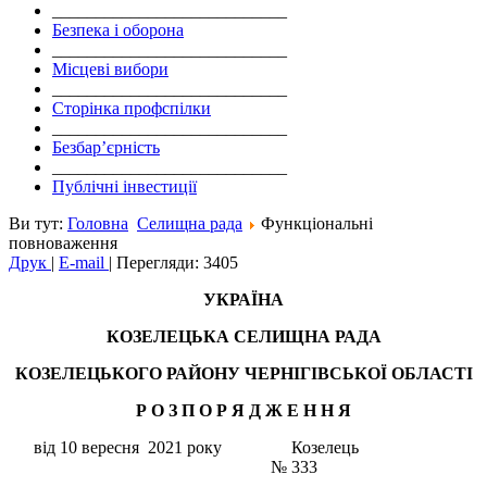
___________________________
Безпека і оборона
___________________________
Місцеві вибори
___________________________
Сторінка профспілки
___________________________
Безбар’єрність
___________________________
Публічні інвестиції
Ви тут:
Головна
Селищна рада
Функціональні
повноваження
Друк
|
E-mail
|
Перегляди: 3405
УКРАЇНА
КОЗЕЛЕЦЬКА СЕЛИЩНА РАДА
КОЗЕЛЕЦЬКОГО РАЙОНУ ЧЕРНІГІВСЬКОЇ ОБЛАСТІ
Р О З П О Р Я Д Ж Е Н Н Я
від 10 вересня 2021 року Козелець
№ 333