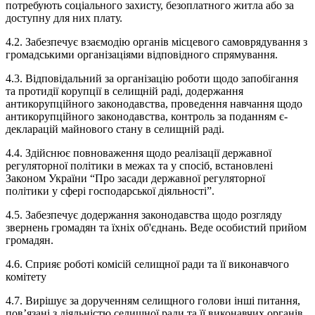
потребують соціального захисту, безоплатного житла або за
доступну для них плату.
4.2. Забезпечує взаємодію органів місцевого самоврядування з
громадськими організаціями відповідного спрямування.
4.3. Відповідальний за організацію роботи щодо запобігання
та протидії корупції в селищній раді, додержання
антикорупційного законодавства, проведення навчання щодо
антикорупційного законодавства, контроль за поданням є-
декларацій майнового стану в селищній раді.
4.4. Здійснює повноваження щодо реалізації державної
регуляторної політики в межах та у спосіб, встановлені
Законом України “Про засади державної регуляторної
політики у сфері господарської діяльності”.
4.5. Забезпечує додержання законодавства щодо розгляду
звернень громадян та їхніх об'єднань. Веде особистий прийом
громадян.
4.6. Сприяє роботі комісій селищної ради та її виконавчого
комітету
4.7. Вирішує за дорученням селищного голови інші питання,
пов’язані з діяльністю селищної ради та її виконавчих органів