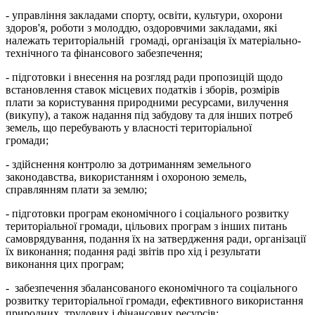
- управління закладами спорту, освіти, культури, охорони
здоров'я, роботи з молоддю, оздоровчими закладами, які
належать територіальній громаді, організація їх матеріально-
технічного та фінансового забезпечення;
- підготовки і внесення на розгляд ради пропозицій щодо
встановлення ставок місцевих податків і зборів, розмірів
плати за користування природними ресурсами, вилучення
(викупу), а також надання під забудову та для інших потреб
земель, що перебувають у власності територіальної
громади;
- здійснення контролю за дотриманням земельного
законодавства, використанням і охороною земель,
справлянням плати за землю;
- підготовки програм економічного і соціального розвитку
територіальної громади, цільових програм з інших питань
самоврядування, подання їх на затвердження ради, організації
їх виконання; подання раді звітів про хід і результати
виконання цих програм;
- забезпечення збалансованого економічного та соціального
розвитку територіальної громади, ефективного використання
природних, трудових і фінансових ресурсів;