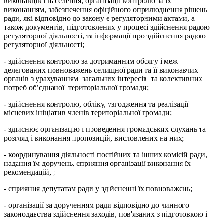
виконавців і населення, організації контролю за їх
виконанням, забезпечення офіційного оприлюднення рішень
ради, які відповідно до закону є регуляторними актами, а
також документів, підготовлених у процесі здійснення радою
регуляторної діяльності, та інформації про здійснення радою
регуляторної діяльності;
- здійснення контролю за дотриманням обсягу і меж
делегованих повноважень селищної ради та її виконавчих
органів з урахуванням загальних інтересів та колективних
потреб об’єднаної територіальної громади;
- здійснення контролю, обліку, узгодження та реалізації
місцевих ініціатив членів територіальної громади;
- здійснює організацію і проведення громадських слухань та
розгляд і виконання пропозицій, висловлених на них;
- координування діяльності постійних та інших комісій ради,
надання їм доручень, сприяння організації виконання їх
рекомендацій, ;
- сприяння депутатам ради у здійсненні їх повноважень;
- організації за дорученням ради відповідно до чинного
законодавства здійснення заходів, пов'язаних з підготовкою і