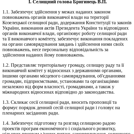
І.
Селищний голова Бригинець В.П.
1.1. Забезпечує здійснення у межах наданих законом
повноважень органів виконавчої влади на території
Козелецької селищної ради, додержання Конституції та законів
України, виконання актів Президента України та відповідних
органів виконавчої влади, організовує роботу селищної ради
та її виконавчого комітету, забезпечує виконання покладених
на органи самоврядування завдань і здійснення ними своїх
повноважень, несе персональну відповідальність за
здійснення наданих йому повноважень.
1.2. Представляє територіальну громаду, селищну раду та її
виконавчий комітет у відносинах з державними органами,
іншими органами місцевого самоврядування, об'єднаннями
громадян, підприємствами, установами та організаціями
незалежно від форм власності, громадянами, а також у
міжнародних відносинах відповідно до законодавства.
1.3. Скликає сесії селищної ради, вносить пропозиції та
формує порядок денний сесій селищної ради і головує на
пленарних засіданнях ради.
1.4. Забезпечує підготовку та розгляд селищною радою
проектів програм економічного і соціального розвитку,
цільових програм з інших питань самоврядування, селищного