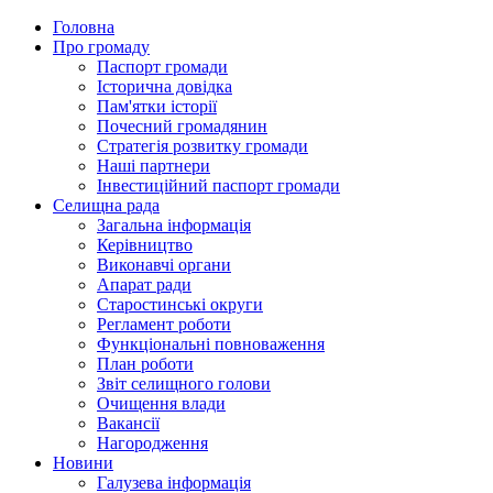
Головна
Про громаду
Паспорт громади
Історична довідка
Пам'ятки історії
Почесний громадянин
Стратегія розвитку громади
Наші партнери
Інвестиційний паспорт громади
Селищна рада
Загальна інформація
Керівництво
Виконавчі органи
Апарат ради
Старостинські округи
Регламент роботи
Функціональні повноваження
План роботи
Звіт селищного голови
Очищення влади
Вакансії
Нагородження
Новини
Галузева інформація