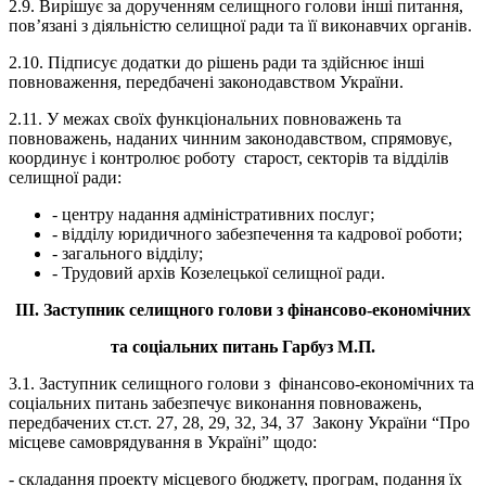
2.9. Вирішує за дорученням селищного голови інші питання,
пов’язані з діяльністю селищної ради та її виконавчих органів.
2.10. Підписує додатки до рішень ради та здійснює інші
повноваження, передбачені законодавством України.
2.11. У межах своїх функціональних повноважень та
повноважень, наданих чинним законодавством, спрямовує,
координує і контролює роботу старост, секторів та відділів
селищної ради:
- центру надання адміністративних послуг;
- відділу юридичного забезпечення та кадрової роботи;
- загального відділу;
- Трудовий архів Козелецької селищної ради.
ІІІ. Заступник селищного голови з фінансово-економічних
та соціальних питань Гарбуз М.П.
3.1. Заступник селищного голови з фінансово-економічних та
соціальних питань забезпечує виконання повноважень,
передбачених ст.ст. 27, 28, 29, 32, 34, 37 Закону України “Про
місцеве самоврядування в Україні” щодо:
- складання проекту місцевого бюджету, програм, подання їх