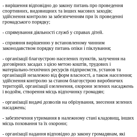
- вирішення відповідно до закону питань про проведення
спортивних, видовищних та інших масових заходів;
здійснення контролю за забезпеченням при їх проведенні
громадського порядку;
- спрямування діяльності служб у справах дітей.
- сприяння вирішенню у встановленому чинним
законодавством порядку питань опіки і піклування;
- організації благоустрою населених пунктів, залучення на
договірних засадах з цією метою коштів, трудових і
матеріально-технічних ресурсів підприємств, установ та
організацій незалежно від форм власності, а також населення;
здійснення контролю за станом благоустрою виробничих
територій, організації озеленення, охорони зелених насаджень
і водойм, створення місць відпочинку громадян;
- організації видачі дозволів на обрізування, знесення зелених
насаджень;
- забезпечення утримання в належному стані кладовищ, інших
місць поховання та їх охорони;
- організації надання відповідно до закону громадянам, які