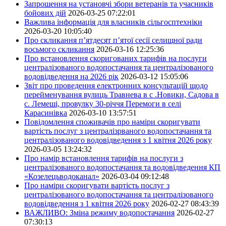
Запрошення на установчі збори ветеранів та учасників
бойових дій
2026-03-25 07:22:01
Важлива інформація для власників сільгосптехніки
2026-03-20 10:05:40
Про скликання п’ятдесят п’ятої сесії селищної ради
восьмого скликання
2026-03-16 12:25:36
Про встановлення скоригованих тарифів на послуги
централізованого водопостачання та централізованого
водовідведення на 2026 рік
2026-03-12 15:05:06
Звіт про проведення електронних консультацій щодо
перейменування вулиць Травнева в с .Новики, Садова в
с. Лемеші, провулку 30-річчя Перемоги в селі
Карасинівка
2026-03-10 13:57:51
Повідомлення споживачів про наміри скоригувати
вартість послуг з централізрваного водопостачання та
централізованого водовідведення з 1 квітня 2026 року
2026-03-05 13:24:32
Про намір встановлення тарифів на послуги з
централізованого водопостачання та водовідведення КП
«Козелецьводоканал»
2026-03-04 09:12:48
Про наміри скоригувати вартість послуг з
централізованого водопостачання та централізованого
водовідведення з 1 квітня 2026 року
2026-02-27 08:43:39
ВАЖЛИВО: Зміна режиму водопостачання
2026-02-27
07:30:13