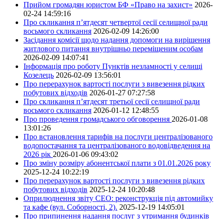
Прийом громадян юристом БФ «Право на захист»
2026-
02-24 14:59:16
Про скликання п’ятдесят четвертої сесії селищної ради
восьмого скликання
2026-02-09 14:26:00
Засідання комісії щодо надання допомоги на вирішення
житлового питання внутрішньо переміщеним особам
2026-02-09 14:07:41
Інформація про роботу Пунктів незламності у селищі
Козелець
2026-02-09 13:56:01
Про перерахунок вартості послуги з вивезення рідких
побутових відходів
2026-01-27 07:27:58
Про скликання п’ятдесят третьої сесії селищної ради
восьмого скликання
2026-01-12 12:48:55
Про проведення громадського обговорення
2026-01-08
13:01:26
Про встановлення тарифів на послуги централізованого
водопостачання та централізованого водовідведення на
2026 рік
2026-01-06 09:43:02
Про зміну розміру абонентської плати з 01.01.2026 року
2025-12-24 10:22:19
Про перерахунок вартості послуги з вивезення рідких
побутових відходів
2025-12-24 10:20:48
Оприлюднення звіту СЕО: реконструкція під автомийку
та кафе (вул. Соборності, 2).
2025-12-19 14:05:01
Про припинення надання послуг з утримання будинків