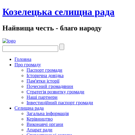
Козелецька селищна рада
Найвища честь - благо народу
Головна
Про громаду
Паспорт громади
Історична довідка
Пам'ятки історії
Почесний громадянин
Стратегія розвитку громади
Наші партнери
Інвестиційний паспорт громади
Селищна рада
Загальна інформація
Керівництво
Виконавчі органи
Апарат ради