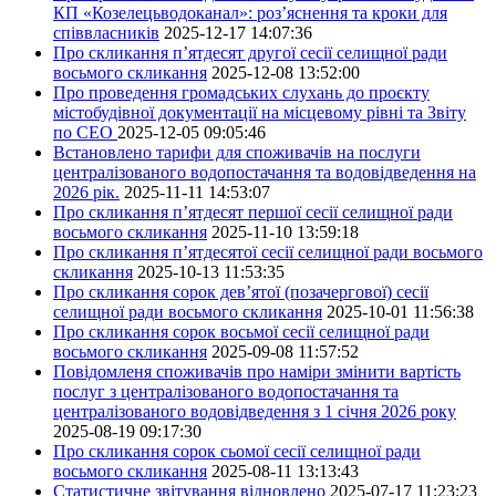
КП «Козелецьводоканал»: роз’яснення та кроки для
співвласників
2025-12-17 14:07:36
Про скликання п’ятдесят другої сесії селищної ради
восьмого скликання
2025-12-08 13:52:00
Про проведення громадських слухань до проєкту
містобудівної документації на місцевому рівні та Звіту
по СЕО
2025-12-05 09:05:46
Встановлено тарифи для споживачів на послуги
централізованого водопостачання та водовідведення на
2026 рік.
2025-11-11 14:53:07
Про скликання п’ятдесят першої сесії селищної ради
восьмого скликання
2025-11-10 13:59:18
Про скликання п’ятдесятої сесії селищної ради восьмого
скликання
2025-10-13 11:53:35
Про скликання сорок дев’ятої (позачергової) сесії
селищної ради восьмого скликання
2025-10-01 11:56:38
Про скликання сорок восьмої сесії селищної ради
восьмого скликання
2025-09-08 11:57:52
Повідомленя споживачів про наміри змінити вартість
послуг з централізованого водопостачання та
централізованого водовідведення з 1 січня 2026 року
2025-08-19 09:17:30
Про скликання сорок сьомої сесії селищної ради
восьмого скликання
2025-08-11 13:13:43
Статистичне звітування відновлено
2025-07-17 11:23:23