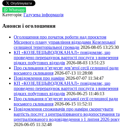
Whatsapp
Категорія:
Галузева інформація
Анонси і оголошення
Оголошення про початок роботи над проєктом
Місцевого плану управління відходами Козелецької
селищної територіальної громади
2026-08-05 13:25:30
КП «КОЗЕЛЕЦЬВОДОКАНАЛ» повідомляє, що
проведено перерахунок вартості послуги з вивезення
рідких побутових відходів
2026-08-03 13:51:23
Про скликання п’ятдесят дев’ятої сесії селищної ради
восьмого скликання
2026-07-13 11:28:08
Повідомлення про наміри
2026-07-07 11:34:47
КП «КОЗЕЛЕЦЬВОДОКАНАЛ» повідомляє, що
проведено перерахунок вартості послуги з вивезення
рідких побутових відходів
2026-06-25 11:46:13
Про скликання п’ятдесят восьмої сесії селищної ради
восьмого скликання
2026-06-15 11:52:11
Повідомлення споживачів про наміри скоригувати
вартість послуг з централізрваного водопостачання та
централізованого водовідведення з 1 липня 2026 року
2026-06-05 11:32:48