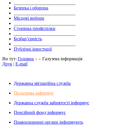
___________________________
Безпека і оборона
___________________________
Місцеві вибори
___________________________
Сторінка профспілки
___________________________
Безбар’єрність
___________________________
Публічні інвестиції
Ви тут:
Головна
Галузева інформація
Друк
|
E-mail
Державна міграційна служба
Податкова інформує
Державна служба зайнятості інформує
Пенсійний фонд інформує
Правоохоронні органи інформують