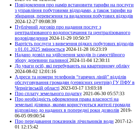
Повідомлення про намір встановити тарифи на послуги
з управління побутовими відходами, а також тарифи на
збирання, перевезення та видалення побутових відходів
2024-12-27 09:08:39
Публічний договір про надання послуг з
централізованого водопостачання та централізованого
водовідведення
2024-11-29 10:50:37
Вартість послуги з вивезення рідких побутових відходів
з 01.01.2025 змінюється
2024-11-28 16:23:19
Надано дозвіл на здійснення заходів із самостійного
збору деревини паливної
2024-11-04 12:30:11
До уваги осіб, які перебувають на квартирному обліку
2024-08-02 12:01:16
Адреси та номери телефонів “гарячих ліній” відділів
обслуговування громадян (сервісних центрів) ГУ ПФУ в
Чернігівській області
2023-03-17 13:03:18
Про сплату земельного податку
2021-06-30 05:57:33
Про необхідність оформлення права власності на
земельні ділянки, якими користуються жителі громади
відповідно до наданих в попередні роки дозволів
2019-
06-05 09:00:54
Про передавання показників лічильників води
2017-12-
01 12:15:42