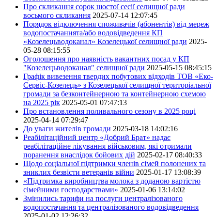
Про скликання сорок шостої сесії селищної ради
восьмого скликання
2025-07-14 12:07:45
Порядок відключення споживачів (абонентів) від мереж
водопостачаннята/або водовідведення КП
«Козелецьводоканал» Козелецької селищної ради
2025-
05-28 08:15:55
Оголошення про наявність вакантних посад у КП
"Козелецьводоканал" селищної ради
2025-05-15 08:45:15
Графік вивезення твердих побутових відходів ТОВ «Еко-
Сервіс-Козелець» з Козелецької селищної територіальної
громади за безконтейнерною та контейнерною схемою
на 2025 рік
2025-05-01 07:47:13
Про встановлення поливального сезону в 2025 році
2025-04-14 07:29:47
До уваги жителів громади
2025-03-18 14:02:16
Реабілітаційний центр «Добрий Брат» надає
реабілітаційне лікування військовим, які отримали
поранення внаслідок бойових дій
2025-02-17 08:40:33
Щодо соціальної підтримки членів сімей полонених та
зниклих безвісти ветеранів війни
2025-01-17 13:08:39
«Підтримка виробництва молока з доданою вартістю
сімейними господарствами»
2025-01-06 13:14:02
Змінились тарифи на послуги централізованого
водопостачання та централізованого водовідведення
2025-01-02 12:26:32