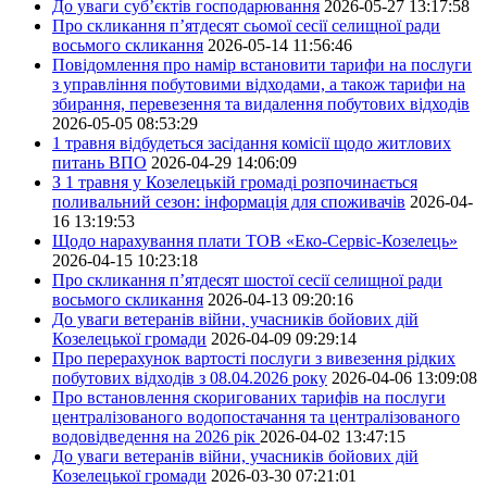
До уваги суб’єктів господарювання
2026-05-27 13:17:58
Про скликання п’ятдесят сьомої сесії селищної ради
восьмого скликання
2026-05-14 11:56:46
Повідомлення про намір встановити тарифи на послуги
з управління побутовими відходами, а також тарифи на
збирання, перевезення та видалення побутових відходів
2026-05-05 08:53:29
1 травня відбудеться засідання комісії щодо житлових
питань ВПО
2026-04-29 14:06:09
З 1 травня у Козелецькій громаді розпочинається
поливальний сезон: інформація для споживачів
2026-04-
16 13:19:53
Щодо нарахування плати ТОВ «Еко-Сервіс-Козелець»
2026-04-15 10:23:18
Про скликання п’ятдесят шостої сесії селищної ради
восьмого скликання
2026-04-13 09:20:16
До уваги ветеранів війни, учасників бойових дій
Козелецької громади
2026-04-09 09:29:14
Про перерахунок вартості послуги з вивезення рідких
побутових відходів з 08.04.2026 року
2026-04-06 13:09:08
Про встановлення скоригованих тарифів на послуги
централізованого водопостачання та централізованого
водовідведення на 2026 рік
2026-04-02 13:47:15
До уваги ветеранів війни, учасників бойових дій
Козелецької громади
2026-03-30 07:21:01