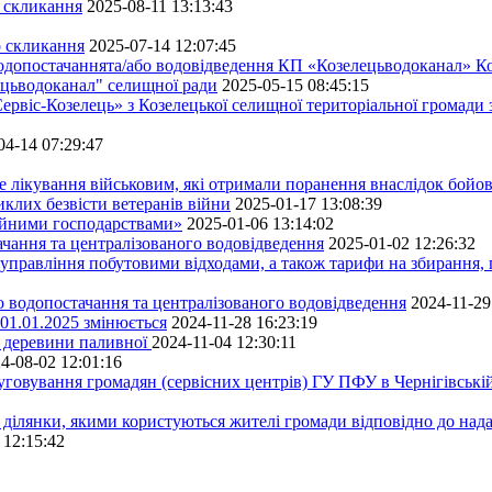
о скликання
2025-08-11 13:13:43
о скликання
2025-07-14 12:07:45
водопостачаннята/або водовідведення КП «Козелецьводоканал» Ко
ецьводоканал" селищної ради
2025-05-15 08:45:15
ервіс-Козелець» з Козелецької селищної територіальної громади
04-14 07:29:47
е лікування військовим, які отримали поранення внаслідок бойов
клих безвісти ветеранів війни
2025-01-17 13:08:39
ейними господарствами»
2025-01-06 13:14:02
чання та централізованого водовідведення
2025-01-02 12:26:32
управління побутовими відходами, а також тарифи на збирання, 
о водопостачання та централізованого водовідведення
2024-11-29
 01.01.2025 змінюється
2024-11-28 16:23:19
ру деревини паливної
2024-11-04 12:30:11
4-08-02 12:01:16
луговування громадян (сервісних центрів) ГУ ПФУ в Чернігівській
 ділянки, якими користуються жителі громади відповідно до над
 12:15:42