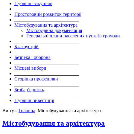
Публічні закупівлі
___________________________
Просторовий розвиток території
___________________________
Містобудування та архітектура
Містобудівна документація
Генеральні плани населених пунктів громади
___________________________
Благоустрій
___________________________
Безпека і оборона
___________________________
Місцеві вибори
___________________________
Сторінка профспілки
___________________________
Безбар’єрність
___________________________
Публічні інвестиції
Ви тут:
Головна
Містобудування та архітектура
Містобудування та архітектура