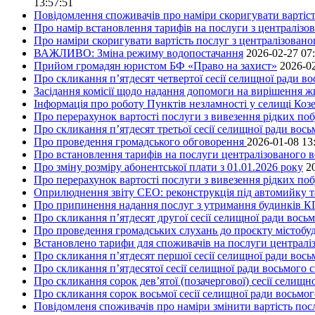
13:57:51
Повідомлення споживачів про наміри скоригувати вартість
Про намір встановлення тарифів на послуги з централіз
Про наміри скоригувати вартість послуг з централізовано
ВАЖЛИВО: Зміна режиму водопостачання
2026-02-27 07
Прийом громадян юристом БФ «Право на захист»
2026-02
Про скликання п’ятдесят четвертої сесії селищної ради в
Засідання комісії щодо надання допомоги на вирішення 
Інформація про роботу Пунктів незламності у селищі Коз
Про перерахунок вартості послуги з вивезення рідких поб
Про скликання п’ятдесят третьої сесії селищної ради вос
Про проведення громадського обговорення
2026-01-08 13
Про встановлення тарифів на послуги централізованого в
Про зміну розміру абонентської плати з 01.01.2026 року
2
Про перерахунок вартості послуги з вивезення рідких поб
Оприлюднення звіту СЕО: реконструкція під автомийку та 
Про припинення надання послуг з утримання будинків КП
Про скликання п’ятдесят другої сесії селищної ради вось
Про проведення громадських слухань до проєкту містобуд
Встановлено тарифи для споживачів на послуги централіз
Про скликання п’ятдесят першої сесії селищної ради вос
Про скликання п’ятдесятої сесії селищної ради восьмого 
Про скликання сорок дев’ятої (позачергової) сесії селищ
Про скликання сорок восьмої сесії селищної ради восьмо
Повідомленя споживачів про наміри змінити вартість посл