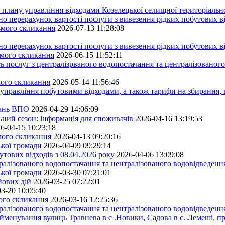
плану управління відходами Козелецької селищної територіальн
ерахунок вартості послуги з вивезення рідких побутових ві
сьмого скликання
2026-07-13 11:28:08
ерахунок вартості послуги з вивезення рідких побутових ві
ьмого скликання
2026-06-15 11:52:11
ь послуг з централізрваного водопостачання та централізованого
мого скликання
2026-05-14 11:56:46
управління побутовими відходами, а також тарифи на збирання, 
тань ВПО
2026-04-29 14:06:09
ьний сезон: інформація для споживачів
2026-04-16 13:19:53
6-04-15 10:23:18
ьмого скликання
2026-04-13 09:20:16
ької громади
2026-04-09 09:29:14
тових відходів з 08.04.2026 року
2026-04-06 13:09:08
алізованого водопостачання та централізованого водовідведення
ької громади
2026-03-30 07:21:01
йових дій
2026-03-25 07:22:01
3-20 10:05:40
мого скликання
2026-03-16 12:25:36
алізованого водопостачання та централізованого водовідведення
йменування вулиць Травнева в с .Новики, Садова в с. Лемеші, пр