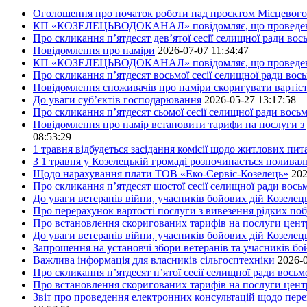
Оголошення про початок роботи над проєктом Місцевого 
КП «КОЗЕЛЕЦЬВОДОКАНАЛ» повідомляє, що проведено пер
Про скликання п’ятдесят дев’ятої сесії селищної ради во
Повідомлення про наміри
2026-07-07 11:34:47
КП «КОЗЕЛЕЦЬВОДОКАНАЛ» повідомляє, що проведено пер
Про скликання п’ятдесят восьмої сесії селищної ради вос
Повідомлення споживачів про наміри скоригувати вартіст
До уваги суб’єктів господарювання
2026-05-27 13:17:58
Про скликання п’ятдесят сьомої сесії селищної ради вось
Повідомлення про намір встановити тарифи на послуги з 
08:53:29
1 травня відбудеться засідання комісії щодо житлових пи
З 1 травня у Козелецькій громаді розпочинається поливал
Щодо нарахування плати ТОВ «Еко-Сервіс-Козелець»
202
Про скликання п’ятдесят шостої сесії селищної ради вос
До уваги ветеранів війни, учасників бойових дій Козелец
Про перерахунок вартості послуги з вивезення рідких побу
Про встановлення скоригованих тарифів на послуги центр
До уваги ветеранів війни, учасників бойових дій Козелец
Запрошення на установчі збори ветеранів та учасників бо
Важлива інформація для власників сільгосптехніки
2026-0
Про скликання п’ятдесят п’ятої сесії селищної ради вось
Про встановлення скоригованих тарифів на послуги центр
Звіт про проведення електронних консультацій щодо пере