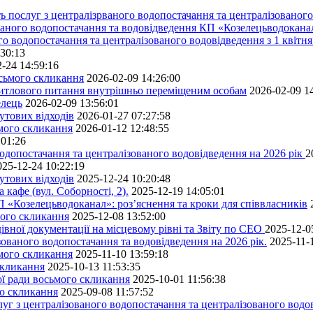
 послуг з централізрваного водопостачання та централізованого 
ованого водопостачання та водовідведення КП «Козелецьводокана
го водопостачання та централізованого водовідведення з 1 квітня
:30:13
-24 14:59:16
осьмого скликання
2026-02-09 14:26:00
житлового питання внутрішньо переміщеним особам
2026-02-09 1
елець
2026-02-09 13:56:01
утових відходів
2026-01-27 07:27:58
ьмого скликання
2026-01-12 12:48:55
:01:26
одопостачання та централізованого водовідведення на 2026 рік
2
025-12-24 10:22:19
утових відходів
2025-12-24 10:20:48
кафе (вул. Соборності, 2).
2025-12-19 14:05:01
 «Козелецьводоканал»: роз’яснення та кроки для співвласників
мого скликання
2025-12-08 13:52:00
івної документації на місцевому рівні та Звіту по СЕО
2025-12-0
ованого водопостачання та водовідведення на 2026 рік.
2025-11-
ьмого скликання
2025-11-10 13:59:18
скликання
2025-10-13 11:53:35
ної ради восьмого скликання
2025-10-01 11:56:38
го скликання
2025-09-08 11:57:52
уг з централізованого водопостачання та централізованого водов