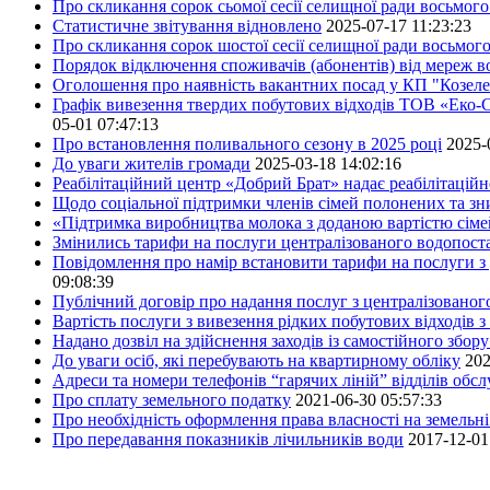
Про скликання сорок сьомої сесії селищної ради восьмог
Статистичне звітування відновлено
2025-07-17 11:23:23
Про скликання сорок шостої сесії селищної ради восьмог
Порядок відключення споживачів (абонентів) від мереж 
Оголошення про наявність вакантних посад у КП "Козел
Графік вивезення твердих побутових відходів ТОВ «Еко-С
05-01 07:47:13
Про встановлення поливального сезону в 2025 році
2025-
До уваги жителів громади
2025-03-18 14:02:16
Реабілітаційний центр «Добрий Брат» надає реабілітаційн
Щодо соціальної підтримки членів сімей полонених та зни
«Підтримка виробництва молока з доданою вартістю сім
Змінились тарифи на послуги централізованого водопоста
Повідомлення про намір встановити тарифи на послуги з 
09:08:39
Публічний договір про надання послуг з централізованог
Вартість послуги з вивезення рідких побутових відходів з
Надано дозвіл на здійснення заходів із самостійного збо
До уваги осіб, які перебувають на квартирному обліку
202
Адреси та номери телефонів “гарячих ліній” відділів обс
Про сплату земельного податку
2021-06-30 05:57:33
Про необхідність оформлення права власності на земельні
Про передавання показників лічильників води
2017-12-01