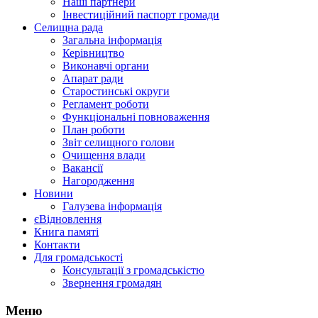
Наші партнери
Інвестиційний паспорт громади
Селищна рада
Загальна інформація
Керівництво
Виконавчі органи
Апарат ради
Старостинські округи
Регламент роботи
Функціональні повноваження
План роботи
Звіт селищного голови
Очищення влади
Вакансії
Нагородження
Новини
Галузева інформація
єВідновлення
Книга памяті
Контакти
Для громадськості
Консультації з громадськістю
Звернення громадян
Меню