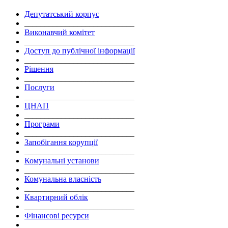
Депутатський корпус
___________________________
Виконавчий комітет
___________________________
Доступ до публічної інформації
___________________________
Рішення
___________________________
Послуги
___________________________
ЦНАП
___________________________
Програми
___________________________
Запобігання корупції
___________________________
Комунальні установи
___________________________
Комунальна власність
___________________________
Квартирний облік
___________________________
Фінансові ресурси
___________________________