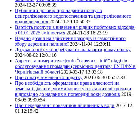
2024-12-27 09:08:39
Публічний договір про надання послуг з
централізованого водопостачання та централізованого
водовідведення
2024-11-29 10:50:37
Вартість послуги з вивезення рідких побутових відходів
з 01.01.2025 змінюється
2024-11-28 16:23:19
Надано дозвіл на здійснення заходів із самостійного
збору деревини паливної
2024-11-04 12:30:11
До уваги осіб, які перебувають на квартирному обліку
2024-08-02 12:01:16
Адреси та номери телефонів “гарячих ліній” відділів
обслуговування громадян (сервісних центрів) ГУ ПФУ в
Чернігівській області
2023-03-17 13:03:18
Про сплату земельного податку
2021-06-30 05:57:33
Про необхідність оформлення права власності на
земельні ділянки, якими користуються жителі громади
відповідно до наданих в попередні роки дозволів
2019-
06-05 09:00:54
Про передавання показників лічильників води
2017-12-
01 12:15:42