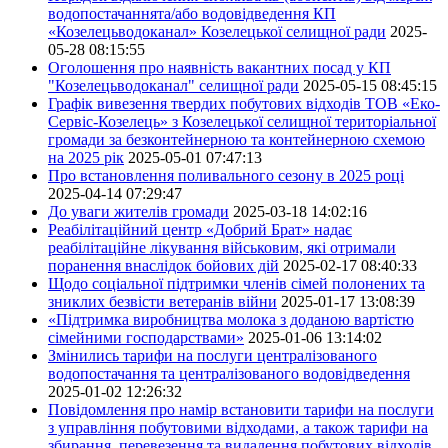
водопостачаннята/або водовідведення КП
«Козелецьводоканал» Козелецької селищної ради
2025-
05-28 08:15:55
Оголошення про наявність вакантних посад у КП
"Козелецьводоканал" селищної ради
2025-05-15 08:45:15
Графік вивезення твердих побутових відходів ТОВ «Еко-
Сервіс-Козелець» з Козелецької селищної територіальної
громади за безконтейнерною та контейнерною схемою
на 2025 рік
2025-05-01 07:47:13
Про встановлення поливального сезону в 2025 році
2025-04-14 07:29:47
До уваги жителів громади
2025-03-18 14:02:16
Реабілітаційний центр «Добрий Брат» надає
реабілітаційне лікування військовим, які отримали
поранення внаслідок бойових дій
2025-02-17 08:40:33
Щодо соціальної підтримки членів сімей полонених та
зниклих безвісти ветеранів війни
2025-01-17 13:08:39
«Підтримка виробництва молока з доданою вартістю
сімейними господарствами»
2025-01-06 13:14:02
Змінились тарифи на послуги централізованого
водопостачання та централізованого водовідведення
2025-01-02 12:26:32
Повідомлення про намір встановити тарифи на послуги
з управління побутовими відходами, а також тарифи на
збирання, перевезення та видалення побутових відходів