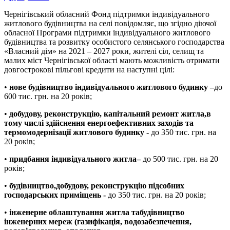
Чернігівський обласний Фонд підтримки індивідуального
житлового будівництва на селі повідомляє, що згідно діючої
обласної Програми підтримки індивідуального житлового
будівництва та розвитку особистого селянського господарства
«Власний дім» на 2021 – 2027 роки, жителі сіл, селищ та
малих міст Чернігівської області мають можливість отримати
довгострокові пільгові кредити на наступні цілі:
•
нове будівництво індивідуального житлового будинку
–
до
600 тис. грн. на 20 років;
•
добудову
, реконструкцію, капітальний ремонт житла
,в
тому числі здійснення енергоефективних заходів та
термомодернізації житлового будинку
-
до 350 тис. грн. на
20 років;
•
придбання і
ндивідуального житла
–
до 500 тис. грн. на 20
років;
•
будівництво,
добудову, реконструкцію підсобних
господ
арських
приміщень
-
до 350 тис. грн. на 20 років;
•
інженерне облаштування житла та
будівництво
інженерних мереж (газифікація, водозабезпечення,