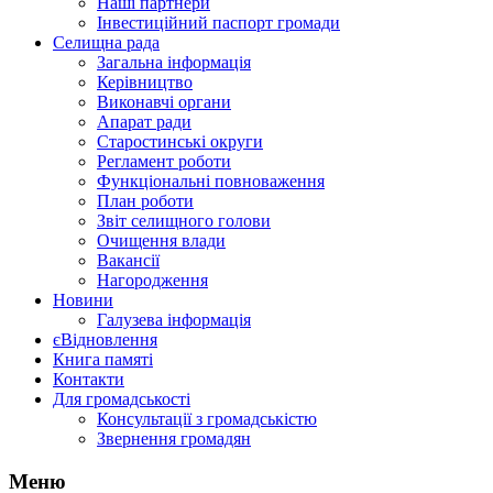
Наші партнери
Інвестиційний паспорт громади
Селищна рада
Загальна інформація
Керівництво
Виконавчі органи
Апарат ради
Старостинські округи
Регламент роботи
Функціональні повноваження
План роботи
Звіт селищного голови
Очищення влади
Вакансії
Нагородження
Новини
Галузева інформація
єВідновлення
Книга памяті
Контакти
Для громадськості
Консультації з громадськістю
Звернення громадян
Меню