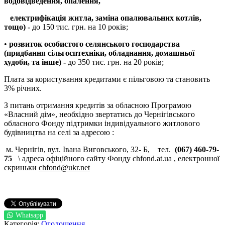
водовідведення, опалення,
електрифікація житла, заміна опалювальних котлів
,
тощо
) -
до 150 тис. грн. на 10 років;
•
розвиток особистого селянського господарства
(придбання сільгоспте
хніки,
обладнанн
я, домашньої
худоби,
та інше) -
до 350 тис. грн. на 20 років;
Плата за користування кредитами є пільговою та становить
3% річних.
З питань отримання кредитів за обласною Програмою
«Власний дім», необхідно звертатись до Чернігівського
обласного Фонду підтримки індивідуального житлового
будівництва на селі за адресою :
м. Чернігів, вул. Івана Виговського, 32- Б, тел.
(067) 460-79-
75
\ адреса офіційного сайту Фонду chfond.at.ua , електронної
скриньки
chfond@ukr.net
Whatsapp
Категорія:
Оголошення