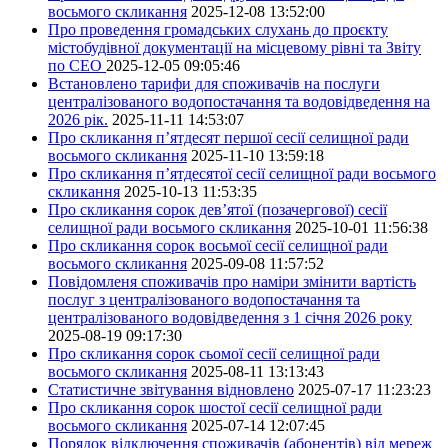
восьмого скликання
2025-12-08 13:52:00
Про проведення громадських слухань до проєкту
містобудівної документації на місцевому рівні та Звіту
по СЕО
2025-12-05 09:05:46
Встановлено тарифи для споживачів на послуги
централізованого водопостачання та водовідведення на
2026 рік.
2025-11-11 14:53:07
Про скликання п’ятдесят першої сесії селищної ради
восьмого скликання
2025-11-10 13:59:18
Про скликання п’ятдесятої сесії селищної ради восьмого
скликання
2025-10-13 11:53:35
Про скликання сорок дев’ятої (позачергової) сесії
селищної ради восьмого скликання
2025-10-01 11:56:38
Про скликання сорок восьмої сесії селищної ради
восьмого скликання
2025-09-08 11:57:52
Повідомленя споживачів про наміри змінити вартість
послуг з централізованого водопостачання та
централізованого водовідведення з 1 січня 2026 року
2025-08-19 09:17:30
Про скликання сорок сьомої сесії селищної ради
восьмого скликання
2025-08-11 13:13:43
Статистичне звітування відновлено
2025-07-17 11:23:23
Про скликання сорок шостої сесії селищної ради
восьмого скликання
2025-07-14 12:07:45
Порядок відключення споживачів (абонентів) від мереж