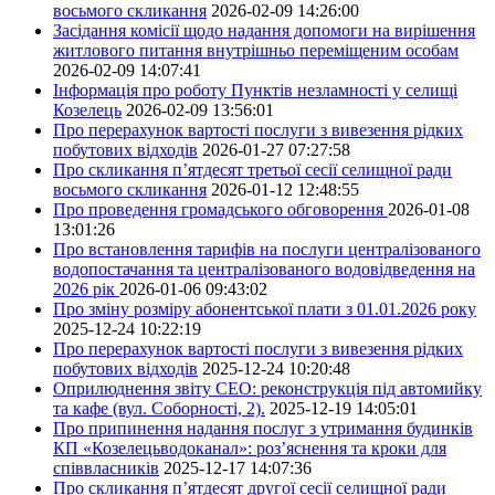
восьмого скликання
2026-02-09 14:26:00
Засідання комісії щодо надання допомоги на вирішення
житлового питання внутрішньо переміщеним особам
2026-02-09 14:07:41
Інформація про роботу Пунктів незламності у селищі
Козелець
2026-02-09 13:56:01
Про перерахунок вартості послуги з вивезення рідких
побутових відходів
2026-01-27 07:27:58
Про скликання п’ятдесят третьої сесії селищної ради
восьмого скликання
2026-01-12 12:48:55
Про проведення громадського обговорення
2026-01-08
13:01:26
Про встановлення тарифів на послуги централізованого
водопостачання та централізованого водовідведення на
2026 рік
2026-01-06 09:43:02
Про зміну розміру абонентської плати з 01.01.2026 року
2025-12-24 10:22:19
Про перерахунок вартості послуги з вивезення рідких
побутових відходів
2025-12-24 10:20:48
Оприлюднення звіту СЕО: реконструкція під автомийку
та кафе (вул. Соборності, 2).
2025-12-19 14:05:01
Про припинення надання послуг з утримання будинків
КП «Козелецьводоканал»: роз’яснення та кроки для
співвласників
2025-12-17 14:07:36
Про скликання п’ятдесят другої сесії селищної ради