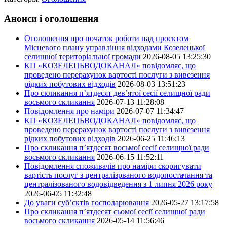
Анонси і оголошення
Оголошення про початок роботи над проєктом
Місцевого плану управління відходами Козелецької
селищної територіальної громади
2026-08-05 13:25:30
КП «КОЗЕЛЕЦЬВОДОКАНАЛ» повідомляє, що
проведено перерахунок вартості послуги з вивезення
рідких побутових відходів
2026-08-03 13:51:23
Про скликання п’ятдесят дев’ятої сесії селищної ради
восьмого скликання
2026-07-13 11:28:08
Повідомлення про наміри
2026-07-07 11:34:47
КП «КОЗЕЛЕЦЬВОДОКАНАЛ» повідомляє, що
проведено перерахунок вартості послуги з вивезення
рідких побутових відходів
2026-06-25 11:46:13
Про скликання п’ятдесят восьмої сесії селищної ради
восьмого скликання
2026-06-15 11:52:11
Повідомлення споживачів про наміри скоригувати
вартість послуг з централізрваного водопостачання та
централізованого водовідведення з 1 липня 2026 року
2026-06-05 11:32:48
До уваги суб’єктів господарювання
2026-05-27 13:17:58
Про скликання п’ятдесят сьомої сесії селищної ради
восьмого скликання
2026-05-14 11:56:46