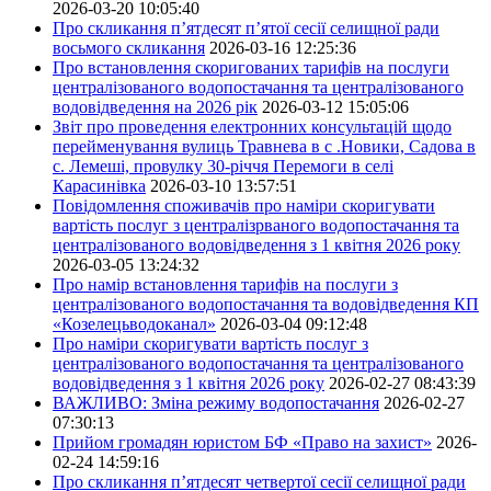
2026-03-20 10:05:40
Про скликання п’ятдесят п’ятої сесії селищної ради
восьмого скликання
2026-03-16 12:25:36
Про встановлення скоригованих тарифів на послуги
централізованого водопостачання та централізованого
водовідведення на 2026 рік
2026-03-12 15:05:06
Звіт про проведення електронних консультацій щодо
перейменування вулиць Травнева в с .Новики, Садова в
с. Лемеші, провулку 30-річчя Перемоги в селі
Карасинівка
2026-03-10 13:57:51
Повідомлення споживачів про наміри скоригувати
вартість послуг з централізрваного водопостачання та
централізованого водовідведення з 1 квітня 2026 року
2026-03-05 13:24:32
Про намір встановлення тарифів на послуги з
централізованого водопостачання та водовідведення КП
«Козелецьводоканал»
2026-03-04 09:12:48
Про наміри скоригувати вартість послуг з
централізованого водопостачання та централізованого
водовідведення з 1 квітня 2026 року
2026-02-27 08:43:39
ВАЖЛИВО: Зміна режиму водопостачання
2026-02-27
07:30:13
Прийом громадян юристом БФ «Право на захист»
2026-
02-24 14:59:16
Про скликання п’ятдесят четвертої сесії селищної ради