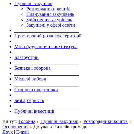
Публічні закупівлі
Розпорядники коштів
Планування закупівель
Здійснення закупівель
Закупівлі у сфері освіти
___________________________
Просторовий розвиток території
___________________________
Містобудування та архітектура
___________________________
Благоустрій
___________________________
Безпека і оборона
___________________________
Місцеві вибори
___________________________
Сторінка профспілки
___________________________
Безбар’єрність
___________________________
Публічні інвестиції
Ви тут:
Головна
Публічні закупівлі
Розпорядники коштів
Оголошення
До уваги жителів громади
Друк
|
E-mail