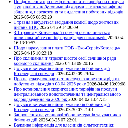
Повідомлення про намір встановити тарифи на послуги
з управління побутовими відходами, а також тарифи на
збирання, перевезення та видалення побутових відходів
2026-05-05 08:53:29
1 травня відбудеться засідання комісії щодо житлових
питань ВПО
2026-04-29 14:06:09
З 1 травня у Козелецькій громаді розпочинається
поливальний сезон: інформація для споживачів
2026-04-
16 13:19:53
Щодо нарахування плати ТОВ «Еко-Сервіс-Козелець»
2026-04-15 10:23:18
Про скликання п’ятдесят шостої сесії селищної ради
восьмого скликання
2026-04-13 09:20:16
До уваги ветеранів війни, учасників бойових дій
Козелецької громади
2026-04-09 09:29:14
Про перерахунок вартості послуги з вивезення рідких
побутових відходів з 08.04.2026 року
2026-04-06 13:09:08
Про встановлення скоригованих тарифів на послуги
централізованого водопостачання та централізованого
водовідведення на 2026 рік
2026-04-02 13:47:15
До уваги ветеранів війни, учасників бойових дій
Козелецької громади
2026-03-30 07:21:01
Запрошення на установчі збори ветеранів та учасників
бойових дій
2026-03-25 07:22:01
Важлива інформація для власників сільгосптехніки