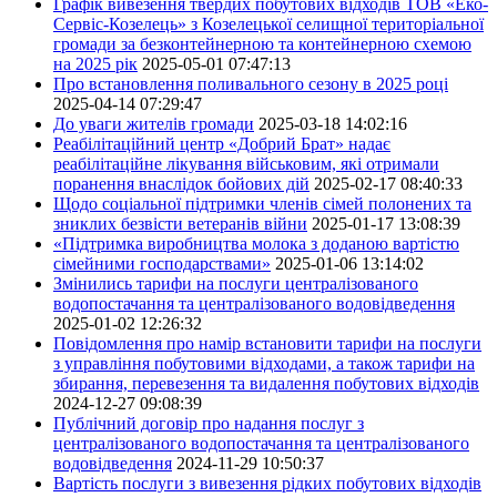
Графік вивезення твердих побутових відходів ТОВ «Еко-
Сервіс-Козелець» з Козелецької селищної територіальної
громади за безконтейнерною та контейнерною схемою
на 2025 рік
2025-05-01 07:47:13
Про встановлення поливального сезону в 2025 році
2025-04-14 07:29:47
До уваги жителів громади
2025-03-18 14:02:16
Реабілітаційний центр «Добрий Брат» надає
реабілітаційне лікування військовим, які отримали
поранення внаслідок бойових дій
2025-02-17 08:40:33
Щодо соціальної підтримки членів сімей полонених та
зниклих безвісти ветеранів війни
2025-01-17 13:08:39
«Підтримка виробництва молока з доданою вартістю
сімейними господарствами»
2025-01-06 13:14:02
Змінились тарифи на послуги централізованого
водопостачання та централізованого водовідведення
2025-01-02 12:26:32
Повідомлення про намір встановити тарифи на послуги
з управління побутовими відходами, а також тарифи на
збирання, перевезення та видалення побутових відходів
2024-12-27 09:08:39
Публічний договір про надання послуг з
централізованого водопостачання та централізованого
водовідведення
2024-11-29 10:50:37
Вартість послуги з вивезення рідких побутових відходів