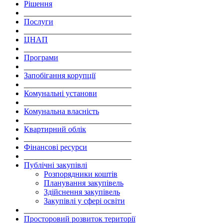
Рішення
___________________________
Послуги
___________________________
ЦНАП
___________________________
Програми
___________________________
Запобігання корупції
___________________________
Комунальні установи
___________________________
Комунальна власність
___________________________
Квартирний облік
___________________________
Фінансові ресурси
___________________________
Публічні закупівлі
Розпорядники коштів
Планування закупівель
Здійснення закупівель
Закупівлі у сфері освіти
___________________________
Просторовий розвиток території