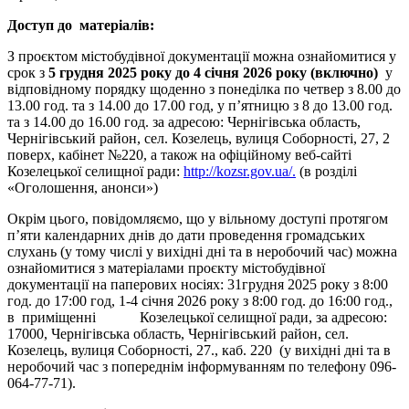
Доступ до матеріалів:
З проєктом містобудівної документації можна ознайомитися у
срок з
5
грудня 2025 року до 4 січня 2026 року (включно)
у
відповідному порядку щоденно з понеділка по четвер з 8.00 до
13.00 год. та з 14.00 до 17.00 год, у п’ятницю з 8 до 13.00 год.
та з 14.00 до 16.00 год. за адресою: Чернігівська область,
Чернігівський район, сел. Козелець, вулиця Соборності, 27, 2
поверх, кабінет №220, а також на офіційному веб-сайті
Козелецької селищної ради:
http://kozsr.gov.ua/.
(в розділі
«Оголошення, анонси»)
Окрім цього, повідомляємо, що у вільному доступі протягом
п’яти календарних днів до дати проведення громадських
слухань (у тому числі у вихідні дні та в неробочий час) можна
ознайомитися з матеріалами проєкту містобудівної
документації на паперових носіях: 31грудня 2025 року з 8:00
год. до 17:00 год, 1-4 січня 2026 року з 8:00 год. до 16:00 год.,
в приміщенні Козелецької селищної ради, за адресою:
17000, Чернігівська область, Чернігівський район, сел.
Козелець, вулиця Соборності, 27., каб. 220 (у вихідні дні та в
неробочий час з попереднім інформуванням по телефону 096-
064-77-71).