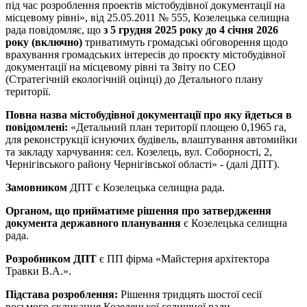
під час розроблення проектів містобудівної документації на
місцевому рівні», від 25.05.2011 № 555, Козелецька селищна
рада повідомляє, що
з
5
грудня 2025 року до 4 січня 2026
року (включно)
триватимуть громадські обговорення щодо
врахування громадських інтересів до проєкту містобудівної
документації на місцевому рівні та Звіту по СЕО
(Стратегічній екологічній оцінці) до Детального плану
території.
Повна назва містобудівної документації про яку йдеться в
повідомлені:
«Детальний план території площею 0,1965 га,
для реконструкції існуючих будівель, влаштування автомийки
та закладу харчування: сел. Козелець, вул. Соборності, 2,
Чернігівського району Чернігівської області» - (далі ДПТ).
Замовником
ДПТ є Козелецька селищна рада.
Органом, що прийматиме рішення про затвердження
документа державного планування
є Козелецька селищна
рада.
Розробником ДПТ
є ПП фірма «Майстерня архітектора
Травки В.А.».
Підстава розроблення:
Рішення тридцять шостої сесії
восьмого скликання Козелецької селищної ради