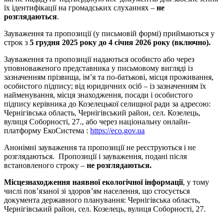
їх ідентифікації на громадських слуханнях –
не
розглядаються
.
Зауваження та пропозиції (у письмовій формі) приймаються у
строк з
5
грудня 2025 року до 4 січня 2026 року
(включно).
Зауваження та пропозиції надаються особисто або через
уповноваженого представника у письмовому вигляді із
зазначенням прізвища, ім’я та по-батькові, місця проживання,
особистого підпису; від юридичних осіб – із зазначенням їх
найменування, місця знаходження, посади і особистого
підпису керівника до Козелецької селищної ради за адресою:
Чернігівська область, Чернігівський район, сел. Козелець,
вулиця Соборності, 27., або через національну онлайн-
платформу ЕкоСистема :
https://eco.gov.ua
Анонімні зауваження та пропозиції не реєструються і не
розглядаються. Пропозиції і зауваження, подані після
встановленого строку –
не розглядаються.
Місцезнаходження наявної екологічної інформації
, у тому
числі пов’язаної зі здоров’ям населення, що стосується
документа державного планування: Чернігівська область,
Чернігівський район, сел. Козелець, вулиця Соборності, 27.