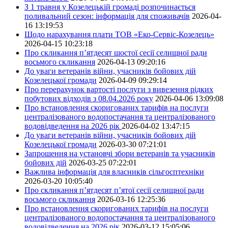
З 1 травня у Козелецькій громаді розпочинається
поливальний сезон: інформація для споживачів
2026-04-
16 13:19:53
Щодо нарахування плати ТОВ «Еко-Сервіс-Козелець»
2026-04-15 10:23:18
Про скликання п’ятдесят шостої сесії селищної ради
восьмого скликання
2026-04-13 09:20:16
До уваги ветеранів війни, учасників бойових дій
Козелецької громади
2026-04-09 09:29:14
Про перерахунок вартості послуги з вивезення рідких
побутових відходів з 08.04.2026 року
2026-04-06 13:09:08
Про встановлення скоригованих тарифів на послуги
централізованого водопостачання та централізованого
водовідведення на 2026 рік
2026-04-02 13:47:15
До уваги ветеранів війни, учасників бойових дій
Козелецької громади
2026-03-30 07:21:01
Запрошення на установчі збори ветеранів та учасників
бойових дій
2026-03-25 07:22:01
Важлива інформація для власників сільгосптехніки
2026-03-20 10:05:40
Про скликання п’ятдесят п’ятої сесії селищної ради
восьмого скликання
2026-03-16 12:25:36
Про встановлення скоригованих тарифів на послуги
централізованого водопостачання та централізованого
водовідведення на 2026 рік
2026-03-12 15:05:06