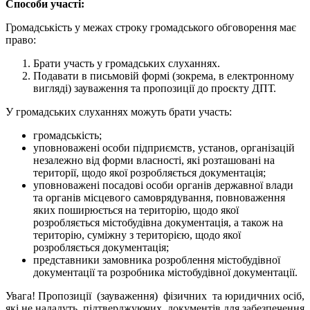
Способи участі:
Громадськість у межах строку громадського обговорення має
право:
Брати участь у громадських слуханнях.
Подавати в письмовій формі (зокрема, в електронному
вигляді) зауваження та пропозиції до проєкту ДПТ.
У громадських слуханнях можуть брати участь:
громадськість;
уповноважені особи підприємств, установ, організацій
незалежно від форми власності, які розташовані на
території, щодо якої розробляється документація;
уповноважені посадові особи органів державної влади
та органів місцевого самоврядування, повноваження
яких поширюється на територію, щодо якої
розробляється містобудівна документація, а також на
територію, суміжну з територією, щодо якої
розробляється документація;
представники замовника розроблення містобудівної
документації та розробника містобудівної документації.
Увага! Пропозиції (зауваження) фізичних та юридичних осіб,
які не нададуть підтверджуючих документів для забезпечення