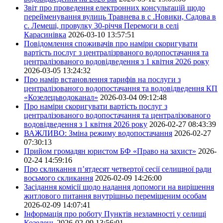
Звіт про проведення електронних консультацій щодо
перейменування вулиць Травнева в с .Новики, Садова в
с. Лемеші, провулку 30-річчя Перемоги в селі
Карасинівка
2026-03-10 13:57:51
Повідомлення споживачів про наміри скоригувати
вартість послуг з централізрваного водопостачання та
централізованого водовідведення з 1 квітня 2026 року
2026-03-05 13:24:32
Про намір встановлення тарифів на послуги з
централізованого водопостачання та водовідведення КП
«Козелецьводоканал»
2026-03-04 09:12:48
Про наміри скоригувати вартість послуг з
централізованого водопостачання та централізованого
водовідведення з 1 квітня 2026 року
2026-02-27 08:43:39
ВАЖЛИВО: Зміна режиму водопостачання
2026-02-27
07:30:13
Прийом громадян юристом БФ «Право на захист»
2026-
02-24 14:59:16
Про скликання п’ятдесят четвертої сесії селищної ради
восьмого скликання
2026-02-09 14:26:00
Засідання комісії щодо надання допомоги на вирішення
житлового питання внутрішньо переміщеним особам
2026-02-09 14:07:41
Інформація про роботу Пунктів незламності у селищі
Козелець
2026-02-09 13:56:01