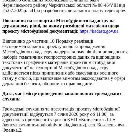
Чернігівського району Чернігівської області № 88-46/VІІІ від
25.07.2025р. «Про розроблення детального плану території».
Посилання на геопортал Містобудівного кадастру на
державному рівні, на якому розміщені матеріали щодо
проекту містобудівної документації:
https://kadastr.gov.ua
Відповідно до частини 10 Порядку реалізації
експериментального проекту щодо запровадження
Містобудівного кадастру на державному рівні, оприлюднення
наборів тематичних геопросторових даних та відповідних
текстових і графічних матеріалів проектів містобудівної
документації на геопорталі Містобудівного кадастру
здійснюється після припинення або скасування воєнного
стану у спосіб, що відповідає вимогам законодавства у сфері
державної безпеки, оборони та прав людини.
Дата, час і місце проведення запланованих громадських
слухань:
Громадські слухання та презентація проєкту містобудівної
документації відбудуться 7 січня 2026 року об 11:00, за
адресою: в приміщенні укриття КНП «Козелецька ЛІЛ»
(консультативно-поліклінічне відділення), сел. Козелець, вул.
Франка,2.