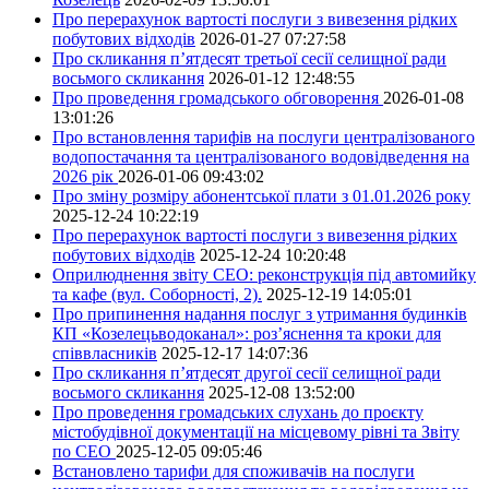
Про перерахунок вартості послуги з вивезення рідких
побутових відходів
2026-01-27 07:27:58
Про скликання п’ятдесят третьої сесії селищної ради
восьмого скликання
2026-01-12 12:48:55
Про проведення громадського обговорення
2026-01-08
13:01:26
Про встановлення тарифів на послуги централізованого
водопостачання та централізованого водовідведення на
2026 рік
2026-01-06 09:43:02
Про зміну розміру абонентської плати з 01.01.2026 року
2025-12-24 10:22:19
Про перерахунок вартості послуги з вивезення рідких
побутових відходів
2025-12-24 10:20:48
Оприлюднення звіту СЕО: реконструкція під автомийку
та кафе (вул. Соборності, 2).
2025-12-19 14:05:01
Про припинення надання послуг з утримання будинків
КП «Козелецьводоканал»: роз’яснення та кроки для
співвласників
2025-12-17 14:07:36
Про скликання п’ятдесят другої сесії селищної ради
восьмого скликання
2025-12-08 13:52:00
Про проведення громадських слухань до проєкту
містобудівної документації на місцевому рівні та Звіту
по СЕО
2025-12-05 09:05:46
Встановлено тарифи для споживачів на послуги