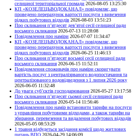
селищної територіальної громади
2026-08-05 13:25:30
КП «КОЗЕЛЕЦЬВОДОКАНАЛ» повідомляє, що
проведено перерахунок вартості послуги з вивезення
рідких побутових відходів
2026-08-03 13:51:23
Про скликання п’ятдесят дев’ятої сесії селищної ради
восьмого скликання
2026-07-13 11:28:08
Повідомлення про наміри
2026-07-07 11:34:47
КП «КОЗЕЛЕЦЬВОДОКАНАЛ» повідомляє, що
проведено перерахунок вартості послуги з вивезення
рідких побутових відходів
2026-06-25 11:46:13
Про скликання п’ятдесят восьмої сесії селищної ради
восьмого скликання
2026-06-15 11:52:11
Повідомлення споживачів про наміри скоригувати
вартість послуг з централізрваного водопостачання та
централізованого водовідведення з 1 липня 2026 року
2026-06-05 11:32:48
До уваги суб’єктів господарювання
2026-05-27 13:17:58
Про скликання п’ятдесят сьомої сесії селищної ради
восьмого скликання
2026-05-14 11:56:46
Повідомлення про намір встановити тарифи на послуги
з управління побутовими відходами, а також тарифи на
збирання, перевезення та видалення побутових відходів
2026-05-05 08:53:29
1 травня відбудеться засідання комісії щодо житлових
питань ВПО
2026-04-29 14:06:09