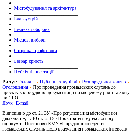
___________________________
Містобудування та архітектура
___________________________
Благоустрій
___________________________
Безпека і оборона
___________________________
Місцеві вибори
___________________________
Сторінка профспілки
___________________________
Безбар’єрність
___________________________
Публічні інвестиції
Ви тут:
Головна
Публічні закупівлі
Розпорядники коштів
Оголошення
Про проведення громадських слухань до
проєкту містобудівної документації на місцевому рівні та Звіту
по СЕО
Друк
|
E-mail
Відповідно до ст. 21 ЗУ «Про регулювання містобудівної
діяльності», ч. 10 ст.12 ЗУ «Про стратегічну екологічну
оцінку» та Постанови КМУ «Порядок проведення
громадських слухань щодо врахування громадських інтересів