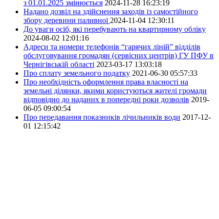
з 01.01.2025 змінюється
2024-11-28 16:23:19
Надано дозвіл на здійснення заходів із самостійного
збору деревини паливної
2024-11-04 12:30:11
До уваги осіб, які перебувають на квартирному обліку
2024-08-02 12:01:16
Адреси та номери телефонів “гарячих ліній” відділів
обслуговування громадян (сервісних центрів) ГУ ПФУ в
Чернігівській області
2023-03-17 13:03:18
Про сплату земельного податку
2021-06-30 05:57:33
Про необхідність оформлення права власності на
земельні ділянки, якими користуються жителі громади
відповідно до наданих в попередні роки дозволів
2019-
06-05 09:00:54
Про передавання показників лічильників води
2017-12-
01 12:15:42