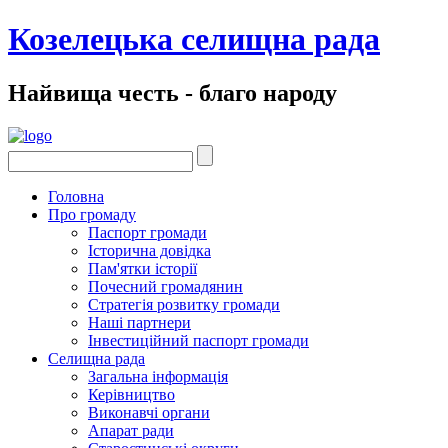
Козелецька селищна рада
Найвища честь - благо народу
Головна
Про громаду
Паспорт громади
Історична довідка
Пам'ятки історії
Почесний громадянин
Стратегія розвитку громади
Наші партнери
Інвестиційний паспорт громади
Селищна рада
Загальна інформація
Керівництво
Виконавчі органи
Апарат ради