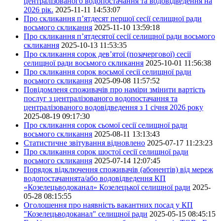
централізованого водопостачання та водовідведення на
2026 рік.
2025-11-11 14:53:07
Про скликання п’ятдесят першої сесії селищної ради
восьмого скликання
2025-11-10 13:59:18
Про скликання п’ятдесятої сесії селищної ради восьмого
скликання
2025-10-13 11:53:35
Про скликання сорок дев’ятої (позачергової) сесії
селищної ради восьмого скликання
2025-10-01 11:56:38
Про скликання сорок восьмої сесії селищної ради
восьмого скликання
2025-09-08 11:57:52
Повідомленя споживачів про наміри змінити вартість
послуг з централізованого водопостачання та
централізованого водовідведення з 1 січня 2026 року
2025-08-19 09:17:30
Про скликання сорок сьомої сесії селищної ради
восьмого скликання
2025-08-11 13:13:43
Статистичне звітування відновлено
2025-07-17 11:23:23
Про скликання сорок шостої сесії селищної ради
восьмого скликання
2025-07-14 12:07:45
Порядок відключення споживачів (абонентів) від мереж
водопостачаннята/або водовідведення КП
«Козелецьводоканал» Козелецької селищної ради
2025-
05-28 08:15:55
Оголошення про наявність вакантних посад у КП
"Козелецьводоканал" селищної ради
2025-05-15 08:45:15