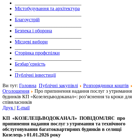
___________________________
Містобудування та архітектура
___________________________
Благоустрій
___________________________
Безпека і оборона
___________________________
Місцеві вибори
___________________________
Сторінка профспілки
___________________________
Безбар’єрність
___________________________
Публічні інвестиції
Ви тут:
Головна
Публічні закупівлі
Розпорядники коштів
Оголошення
Про припинення надання послуг з утримання
будинків КП «Козелецьводоканал»: роз’яснення та кроки для
співвласників
Друк
|
E-mail
КП
«КОЗЕЛЕЦЬВОДОКАНАЛ» ПОВІДОМЛЯЄ
про
припинення надання послуг з утримання та технічного
обслуговування багатоквартирних будинків
в селищі
Козелець
з 01.01.2026 року