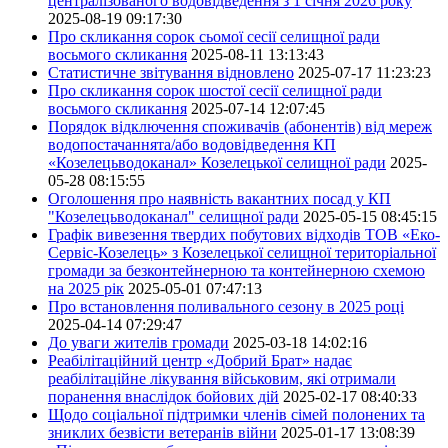
централізованого водовідведення з 1 січня 2026 року
2025-08-19 09:17:30
Про скликання сорок сьомої сесії селищної ради
восьмого скликання
2025-08-11 13:13:43
Статистичне звітування відновлено
2025-07-17 11:23:23
Про скликання сорок шостої сесії селищної ради
восьмого скликання
2025-07-14 12:07:45
Порядок відключення споживачів (абонентів) від мереж
водопостачаннята/або водовідведення КП
«Козелецьводоканал» Козелецької селищної ради
2025-
05-28 08:15:55
Оголошення про наявність вакантних посад у КП
"Козелецьводоканал" селищної ради
2025-05-15 08:45:15
Графік вивезення твердих побутових відходів ТОВ «Еко-
Сервіс-Козелець» з Козелецької селищної територіальної
громади за безконтейнерною та контейнерною схемою
на 2025 рік
2025-05-01 07:47:13
Про встановлення поливального сезону в 2025 році
2025-04-14 07:29:47
До уваги жителів громади
2025-03-18 14:02:16
Реабілітаційний центр «Добрий Брат» надає
реабілітаційне лікування військовим, які отримали
поранення внаслідок бойових дій
2025-02-17 08:40:33
Щодо соціальної підтримки членів сімей полонених та
зниклих безвісти ветеранів війни
2025-01-17 13:08:39