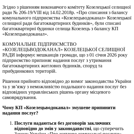
Згідно з рішенням виконавчого комітету Козелецької селищної
ради № 206-19/VIII від 14.02.2018р. «Про списання з балансу
комунального підприємства «Козелецьводоканал» Козелецької
селищної ради багатоквартирних будинків», були списані
багатоквартирні будинки селища Козелець з балансу КП
«Козелецьводоканал».
КОМУНАЛЬНЕ ПІДПРИЄМСТВО
«КОЗЕЛЕЦЬВОДОКАНАЛ» КОЗЕЛЕЦЬКОЇ СЕЛИЩНОЇ
РАДИ інформує мешканців громади, що з 01 січня 2026 року
підприємство припиняє надання послуг з утримання
багатоквартирних житлових будинків, споруд та
прибудинкових територій.
Рішення прийнято відповідно до вимог законодавства України
та у зв’язку з неможливістю подальшого надання послуг без
відповідних управлінських рішень органу місцевого
самоврядування.
Чому
КП
«
Козелецьводоканал
»
змушене припинити
надання послуг?
Послуги надаються без договорів
заключних
відповідно до змін у
законодаввстві
, що суперечить
Закону України «Про житлово-комунальні послуги».