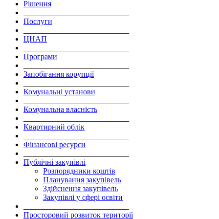
Рішення
___________________________
Послуги
___________________________
ЦНАП
___________________________
Програми
___________________________
Запобігання корупції
___________________________
Комунальні установи
___________________________
Комунальна власність
___________________________
Квартирний облік
___________________________
Фінансові ресурси
___________________________
Публічні закупівлі
Розпорядники коштів
Планування закупівель
Здійснення закупівель
Закупівлі у сфері освіти
___________________________
Просторовий розвиток території