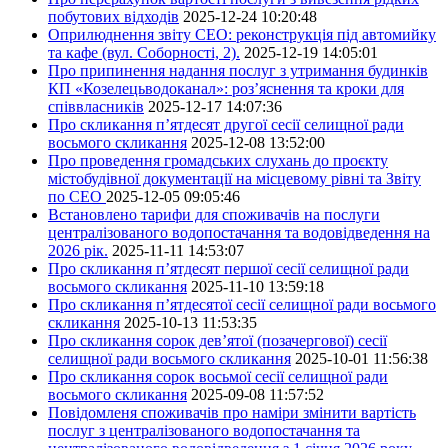
побутових відходів
2025-12-24 10:20:48
Оприлюднення звіту СЕО: реконструкція під автомийку
та кафе (вул. Соборності, 2).
2025-12-19 14:05:01
Про припинення надання послуг з утримання будинків
КП «Козелецьводоканал»: роз’яснення та кроки для
співвласників
2025-12-17 14:07:36
Про скликання п’ятдесят другої сесії селищної ради
восьмого скликання
2025-12-08 13:52:00
Про проведення громадських слухань до проєкту
містобудівної документації на місцевому рівні та Звіту
по СЕО
2025-12-05 09:05:46
Встановлено тарифи для споживачів на послуги
централізованого водопостачання та водовідведення на
2026 рік.
2025-11-11 14:53:07
Про скликання п’ятдесят першої сесії селищної ради
восьмого скликання
2025-11-10 13:59:18
Про скликання п’ятдесятої сесії селищної ради восьмого
скликання
2025-10-13 11:53:35
Про скликання сорок дев’ятої (позачергової) сесії
селищної ради восьмого скликання
2025-10-01 11:56:38
Про скликання сорок восьмої сесії селищної ради
восьмого скликання
2025-09-08 11:57:52
Повідомленя споживачів про наміри змінити вартість
послуг з централізованого водопостачання та