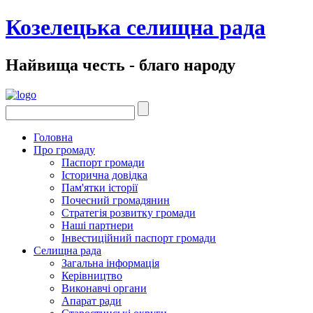
Козелецька селищна рада
Найвища честь - благо народу
Головна
Про громаду
Паспорт громади
Історична довідка
Пам'ятки історії
Почесний громадянин
Стратегія розвитку громади
Наші партнери
Інвестиційний паспорт громади
Селищна рада
Загальна інформація
Керівництво
Виконавчі органи
Апарат ради