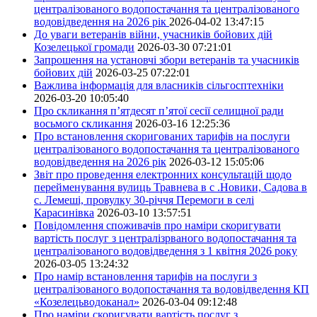
централізованого водопостачання та централізованого
водовідведення на 2026 рік
2026-04-02 13:47:15
До уваги ветеранів війни, учасників бойових дій
Козелецької громади
2026-03-30 07:21:01
Запрошення на установчі збори ветеранів та учасників
бойових дій
2026-03-25 07:22:01
Важлива інформація для власників сільгосптехніки
2026-03-20 10:05:40
Про скликання п’ятдесят п’ятої сесії селищної ради
восьмого скликання
2026-03-16 12:25:36
Про встановлення скоригованих тарифів на послуги
централізованого водопостачання та централізованого
водовідведення на 2026 рік
2026-03-12 15:05:06
Звіт про проведення електронних консультацій щодо
перейменування вулиць Травнева в с .Новики, Садова в
с. Лемеші, провулку 30-річчя Перемоги в селі
Карасинівка
2026-03-10 13:57:51
Повідомлення споживачів про наміри скоригувати
вартість послуг з централізрваного водопостачання та
централізованого водовідведення з 1 квітня 2026 року
2026-03-05 13:24:32
Про намір встановлення тарифів на послуги з
централізованого водопостачання та водовідведення КП
«Козелецьводоканал»
2026-03-04 09:12:48
Про наміри скоригувати вартість послуг з