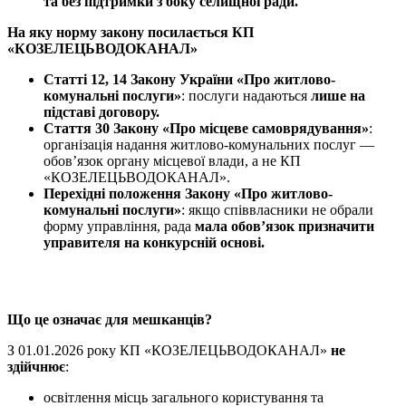
та без підтримки з боку
селищної
ради.
На яку норму закону посилається
КП
«КОЗЕЛЕЦЬВОДОКАНАЛ»
Статті 12, 14 Закону України «Про
житлово-
комунальні послуги
»
: послуги надаються
лише на
підставі договору.
Стаття 30 Закону «Про місцеве самоврядування»
:
організація надання
житлово-комунальних послуг —
обов’язок органу місцевої влади, а не КП
«КОЗЕЛЕЦЬВОДОКАНАЛ».
Перехідні положення Закону «Про
житлово-
комунальні послуги
»
: якщо співвласники не обрали
форму управління, рада
мала обов’язок призначити
управителя на конкурсній основі.
Що це означає для мешканців?
З 01.01.2026 року КП «КОЗЕЛЕЦЬВОДОКАНАЛ»
не
здійчнює
:
освітлення місць загального користування та