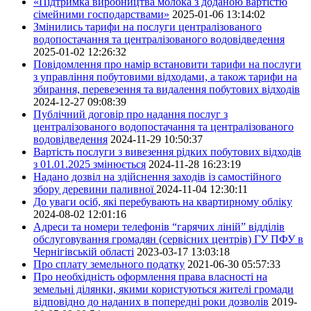
«Підтримка виробництва молока з доданою вартістю
сімейними господарствами»
2025-01-06 13:14:02
Змінились тарифи на послуги централізованого
водопостачання та централізованого водовідведення
2025-01-02 12:26:32
Повідомлення про намір встановити тарифи на послуги
з управління побутовими відходами, а також тарифи на
збирання, перевезення та видалення побутових відходів
2024-12-27 09:08:39
Публічний договір про надання послуг з
централізованого водопостачання та централізованого
водовідведення
2024-11-29 10:50:37
Вартість послуги з вивезення рідких побутових відходів
з 01.01.2025 змінюється
2024-11-28 16:23:19
Надано дозвіл на здійснення заходів із самостійного
збору деревини паливної
2024-11-04 12:30:11
До уваги осіб, які перебувають на квартирному обліку
2024-08-02 12:01:16
Адреси та номери телефонів “гарячих ліній” відділів
обслуговування громадян (сервісних центрів) ГУ ПФУ в
Чернігівській області
2023-03-17 13:03:18
Про сплату земельного податку
2021-06-30 05:57:33
Про необхідність оформлення права власності на
земельні ділянки, якими користуються жителі громади
відповідно до наданих в попередні роки дозволів
2019-