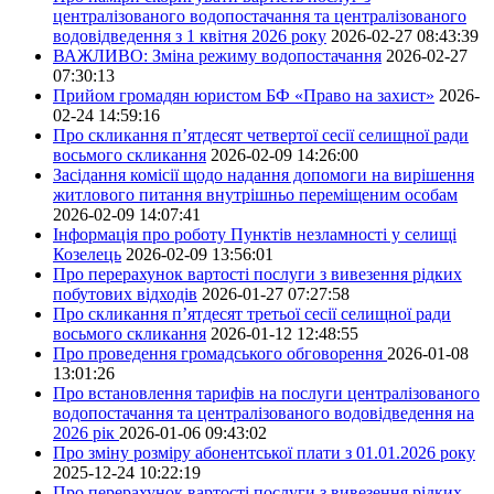
централізованого водопостачання та централізованого
водовідведення з 1 квітня 2026 року
2026-02-27 08:43:39
ВАЖЛИВО: Зміна режиму водопостачання
2026-02-27
07:30:13
Прийом громадян юристом БФ «Право на захист»
2026-
02-24 14:59:16
Про скликання п’ятдесят четвертої сесії селищної ради
восьмого скликання
2026-02-09 14:26:00
Засідання комісії щодо надання допомоги на вирішення
житлового питання внутрішньо переміщеним особам
2026-02-09 14:07:41
Інформація про роботу Пунктів незламності у селищі
Козелець
2026-02-09 13:56:01
Про перерахунок вартості послуги з вивезення рідких
побутових відходів
2026-01-27 07:27:58
Про скликання п’ятдесят третьої сесії селищної ради
восьмого скликання
2026-01-12 12:48:55
Про проведення громадського обговорення
2026-01-08
13:01:26
Про встановлення тарифів на послуги централізованого
водопостачання та централізованого водовідведення на
2026 рік
2026-01-06 09:43:02
Про зміну розміру абонентської плати з 01.01.2026 року
2025-12-24 10:22:19
Про перерахунок вартості послуги з вивезення рідких