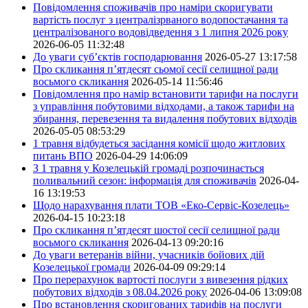
Повідомлення споживачів про наміри скоригувати
вартість послуг з централізрваного водопостачання та
централізованого водовідведення з 1 липня 2026 року
2026-06-05 11:32:48
До уваги суб’єктів господарювання
2026-05-27 13:17:58
Про скликання п’ятдесят сьомої сесії селищної ради
восьмого скликання
2026-05-14 11:56:46
Повідомлення про намір встановити тарифи на послуги
з управління побутовими відходами, а також тарифи на
збирання, перевезення та видалення побутових відходів
2026-05-05 08:53:29
1 травня відбудеться засідання комісії щодо житлових
питань ВПО
2026-04-29 14:06:09
З 1 травня у Козелецькій громаді розпочинається
поливальний сезон: інформація для споживачів
2026-04-
16 13:19:53
Щодо нарахування плати ТОВ «Еко-Сервіс-Козелець»
2026-04-15 10:23:18
Про скликання п’ятдесят шостої сесії селищної ради
восьмого скликання
2026-04-13 09:20:16
До уваги ветеранів війни, учасників бойових дій
Козелецької громади
2026-04-09 09:29:14
Про перерахунок вартості послуги з вивезення рідких
побутових відходів з 08.04.2026 року
2026-04-06 13:09:08
Про встановлення скоригованих тарифів на послуги