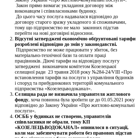
Закон прямо вимагає укладання договору між
виконавцем і співвласниками будинку.
До цього часу послуга надавалася відповідно до
договору старого зразку укладеного зі споживачами,
тому що підприємство не мало законних підстав
перейти на нові договірні відносини.
Відсутні затверджені
економічно обґрунтовані
тарифи
розроблені відповідно до змін
у
законодавстві
.
Підприємство не може працювати у збиток, без
матеріально-технічної бази та оплати праці
працівників. Діючі тарифи на відповідну послугу
затверджені виконавчим комітетом Козелецької
селищної ради 23 травня 2018 року №284-24/VIII «Про
встановлення тарифів на послуги з управління будинків
і споруд та прибудинкових територій комунального
підприємства «Козелецьводоканал».
Селищна рада не визначила управителя житлового
фонду
, хоча повинна була зробити це до 01.05.2021 року
відповідно до Закону України «Про житлово-комунальні
послуги».
ОСББ у будинках не створено, управителів
співвласники не обрали
,
тому
КП
«КОЗЕЛЕЦЬВОДОКАНАЛ
»
опинилося в ситуації,
коли має забезпечувати роботи без правових підстав