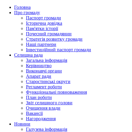
Головна
Про громаду
Паспорт громади
Історична довідка
Пам'ятки історії
Почесний громадянин
Стратегія розвитку громади
Наші партнери
Інвестиційний паспорт громади
Селищна рада
Загальна інформація
Керівництво
Виконавчі органи
Апарат ради
Старостинські округи
Регламент роботи
Функціональні повноваження
План роботи
Звіт селищного голови
Очищення влади
Вакансії
Нагородження
Новини
Галузева інформація