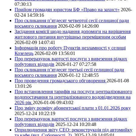
07:30:13
Прийом громадян юристом БФ «Право на захист»
2026-
02-24 14:59:16
Про скликання п’ятдесят четвертої сесії селищної ради
восьмого скликання
2026-02-09 14:26:00
Засідання комісії щодо надання допомоги на вирішення
житлового питання внутрішньо переміщеним особам
2026-02-09 14:07:41
Інформація про роботу Пунктів незламності у селищі
Козелець
2026-02-09 13:56:01
Про перерахунок вартості послуги з вивезення рідких
побутових відходів
2026-01-27 07:27:58
Про скликання п’ятдесят третьої сесії селищної ради
восьмого скликання
2026-01-12 12:48:55
Про проведення громадського обговорення
2026-01-08
13:01:26
Про встановлення тарифів на послуги централізованого
водопостачання та централізованого водовідведення на
2026 рік
2026-01-06 09:43:02
Про зміну розміру абонентської плати з 01.01.2026 року
2025-12-24 10:22:19
Про перерахунок вартості послуги з вивезення рідких
побутових відходів
2025-12-24 10:20:48
Оприлюднення звіту СЕО: реконструкція під автомийку
та кафе (вул. Соборності, 2).
2025-12-19 14:05:01