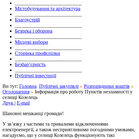
___________________________
Містобудування та архітектура
___________________________
Благоустрій
___________________________
Безпека і оборона
___________________________
Місцеві вибори
___________________________
Сторінка профспілки
___________________________
Безбар’єрність
___________________________
Публічні інвестиції
Ви тут:
Головна
Публічні закупівлі
Розпорядники коштів
Оголошення
Інформація про роботу Пунктів незламності у
селищі Козелець
Друк
|
E-mail
Шановні мешканці громади!
У зв’язку з частими та тривалими відключеннями
електроенергії, а також несприятливими погодними умовами,
нагадуємо, що у селищі Козелець функціонують такі