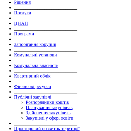
Рішення
___________________________
Послуги
___________________________
ЦНАП
___________________________
Програми
___________________________
Запобігання корупції
___________________________
Комунальні установи
___________________________
Комунальна власність
___________________________
Квартирний облік
___________________________
Фінансові ресурси
___________________________
Публічні закупівлі
Розпорядники коштів
Планування закупівель
Здійснення закупівель
Закупівлі у сфері освіти
___________________________
Просторовий розвиток території