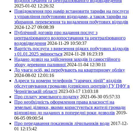
водопостачання та централізованого водовідведення
2025-01-02 12:26:32
Повідомлення про намір встановити тарифи на послуги
з управління побутовими відходами, а також тарифи на
збирання, перевезення та видалення побутових відходів
2024-12-27 09:08:39
Публічний договір про надання послуг з
централізованого водопостачання та централізованого
водовідведення
2024-11-29 10:50:37
Вартість послуги з вивезення рідких побутових відходів
з 01.01.2025 змінюється
2024-11-28 16:23:19
Надано дозвіл на здійснення заходів із самостійного
збору деревини паливної
2024-11-04 12:30:11
До уваги осіб, які перебувають на квартирному обліку
2024-08-02 12:01:16
Адреси та номери телефонів “гарячих ліній” відділів
обслуговування громадян (сервісних центрів) ГУ ПФУ в
Чернігівській області
2023-03-17 13:03:18
Про сплату земельного податку
2021-06-30 05:57:33
Про необхідність оформлення права власності на
земельні ділянки, якими користуються жителі громади
відповідно до наданих в попередні роки дозволів
2019-
06-05 09:00:54
Про передавання показників лічильників води
2017-12-
01 12:15:42