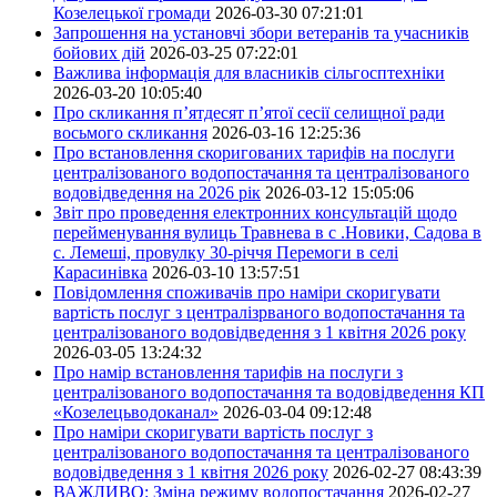
Козелецької громади
2026-03-30 07:21:01
Запрошення на установчі збори ветеранів та учасників
бойових дій
2026-03-25 07:22:01
Важлива інформація для власників сільгосптехніки
2026-03-20 10:05:40
Про скликання п’ятдесят п’ятої сесії селищної ради
восьмого скликання
2026-03-16 12:25:36
Про встановлення скоригованих тарифів на послуги
централізованого водопостачання та централізованого
водовідведення на 2026 рік
2026-03-12 15:05:06
Звіт про проведення електронних консультацій щодо
перейменування вулиць Травнева в с .Новики, Садова в
с. Лемеші, провулку 30-річчя Перемоги в селі
Карасинівка
2026-03-10 13:57:51
Повідомлення споживачів про наміри скоригувати
вартість послуг з централізрваного водопостачання та
централізованого водовідведення з 1 квітня 2026 року
2026-03-05 13:24:32
Про намір встановлення тарифів на послуги з
централізованого водопостачання та водовідведення КП
«Козелецьводоканал»
2026-03-04 09:12:48
Про наміри скоригувати вартість послуг з
централізованого водопостачання та централізованого
водовідведення з 1 квітня 2026 року
2026-02-27 08:43:39
ВАЖЛИВО: Зміна режиму водопостачання
2026-02-27