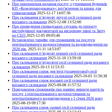
Про припинення надання послуг з утримання будинків
КП «Козелецьводоканал»: роз’яснення та кроки для
співвласників
2025-12-17 14:07:36
Про скликання п’ятдесят другої сесії селищної ради
восьмого скликання
2025-12-08 13:52:00
Про проведення громадських слухань до проєкту
містобудівної документації на місцевому рівні та Звіту
по СЕО
2025-12-05 09:05:46
Встановлено тарифи для споживачів на послуги
централізованого водопостачання та водовідведення на
2026 рік.
2025-11-11 14:53:07
Про скликання п’ятдесят першої сесії селищної ради
восьмого скликання
2025-11-10 13:59:18
Про скликання п’ятдесятої сесії селищної ради восьмого
скликання
2025-10-13 11:53:35
Про скликання сорок дев’ятої (позачергової) сесії
селищної ради восьмого скликання
2025-10-01 11:56:38
Про скликання сорок восьмої сесії селищної ради
восьмого скликання
2025-09-08 11:57:52
Повідомленя споживачів про наміри змінити вартість
послуг з централізованого водопостачання та
централізованого водовідведення з 1 січня 2026 року
2025-08-19 09:17:30
Про скликання сорок сьомої сесії селищної ради
восьмого скликання
2025-08-11 13:13:43