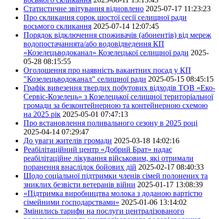
Статистичне звітування відновлено
2025-07-17 11:23:23
Про скликання сорок шостої сесії селищної ради
восьмого скликання
2025-07-14 12:07:45
Порядок відключення споживачів (абонентів) від мереж
водопостачаннята/або водовідведення КП
«Козелецьводоканал» Козелецької селищної ради
2025-
05-28 08:15:55
Оголошення про наявність вакантних посад у КП
"Козелецьводоканал" селищної ради
2025-05-15 08:45:15
Графік вивезення твердих побутових відходів ТОВ «Еко-
Сервіс-Козелець» з Козелецької селищної територіальної
громади за безконтейнерною та контейнерною схемою
на 2025 рік
2025-05-01 07:47:13
Про встановлення поливального сезону в 2025 році
2025-04-14 07:29:47
До уваги жителів громади
2025-03-18 14:02:16
Реабілітаційний центр «Добрий Брат» надає
реабілітаційне лікування військовим, які отримали
поранення внаслідок бойових дій
2025-02-17 08:40:33
Щодо соціальної підтримки членів сімей полонених та
зниклих безвісти ветеранів війни
2025-01-17 13:08:39
«Підтримка виробництва молока з доданою вартістю
сімейними господарствами»
2025-01-06 13:14:02
Змінились тарифи на послуги централізованого