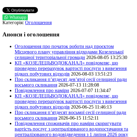
Whatsapp
Категорія:
Оголошення
Анонси і оголошення
Оголошення про початок роботи над проєктом
Місцевого плану управління відходами Козелецької
селищної територіальної громади
2026-08-05 13:25:30
КП «КОЗЕЛЕЦЬВОДОКАНАЛ» повідомляє, що
проведено перерахунок вартості послуги з вивезення
рідких побутових відходів
2026-08-03 13:51:23
Про скликання п’ятдесят дев’ятої сесії селищної ради
восьмого скликання
2026-07-13 11:28:08
Повідомлення про наміри
2026-07-07 11:34:47
КП «КОЗЕЛЕЦЬВОДОКАНАЛ» повідомляє, що
проведено перерахунок вартості послуги з вивезення
рідких побутових відходів
2026-06-25 11:46:13
Про скликання п’ятдесят восьмої сесії селищної ради
восьмого скликання
2026-06-15 11:52:11
Повідомлення споживачів про наміри скоригувати
вартість послуг з централізрваного водопостачання та
централізованого водовідведення з 1 липня 2026 року