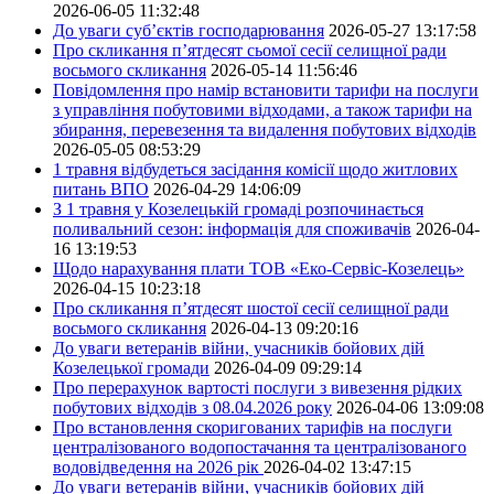
2026-06-05 11:32:48
До уваги суб’єктів господарювання
2026-05-27 13:17:58
Про скликання п’ятдесят сьомої сесії селищної ради
восьмого скликання
2026-05-14 11:56:46
Повідомлення про намір встановити тарифи на послуги
з управління побутовими відходами, а також тарифи на
збирання, перевезення та видалення побутових відходів
2026-05-05 08:53:29
1 травня відбудеться засідання комісії щодо житлових
питань ВПО
2026-04-29 14:06:09
З 1 травня у Козелецькій громаді розпочинається
поливальний сезон: інформація для споживачів
2026-04-
16 13:19:53
Щодо нарахування плати ТОВ «Еко-Сервіс-Козелець»
2026-04-15 10:23:18
Про скликання п’ятдесят шостої сесії селищної ради
восьмого скликання
2026-04-13 09:20:16
До уваги ветеранів війни, учасників бойових дій
Козелецької громади
2026-04-09 09:29:14
Про перерахунок вартості послуги з вивезення рідких
побутових відходів з 08.04.2026 року
2026-04-06 13:09:08
Про встановлення скоригованих тарифів на послуги
централізованого водопостачання та централізованого
водовідведення на 2026 рік
2026-04-02 13:47:15
До уваги ветеранів війни, учасників бойових дій