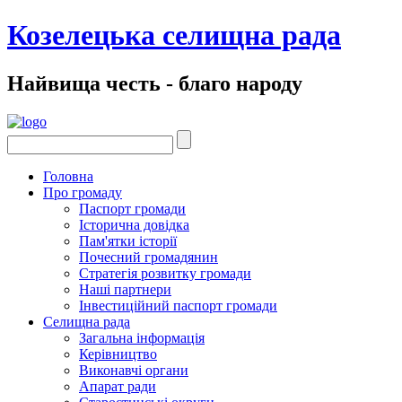
Козелецька селищна рада
Найвища честь - благо народу
Головна
Про громаду
Паспорт громади
Історична довідка
Пам'ятки історії
Почесний громадянин
Стратегія розвитку громади
Наші партнери
Інвестиційний паспорт громади
Селищна рада
Загальна інформація
Керівництво
Виконавчі органи
Апарат ради