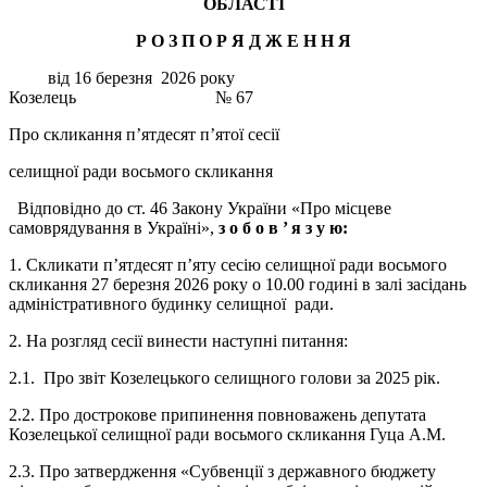
ОБЛАСТІ
Р О З П О Р Я Д Ж Е Н
Н
Я
від 16 березня 2026 року
Козелець № 67
Про скликання п’ятдесят п’ятої сесії
селищної ради восьмого скликання
Відповідно до ст. 46 Закону України «Про місцеве
самоврядування в Україні»,
з о б о в ’
я з у ю:
1. Скликати п’ятдесят п’яту сесію селищної ради восьмого
скликання 27 березня 2026 року о 10.00 годині в залі засідань
адміністративного будинку селищної ради.
2. На розгляд сесії винести наступні питання:
2.1. Про звіт Козелецького селищного голови за 2025 рік.
2.2. Про дострокове припинення повноважень депутата
Козелецької селищної ради восьмого скликання Гуца А.М.
2.3. Про затвердження «Субвенції з державного бюджету