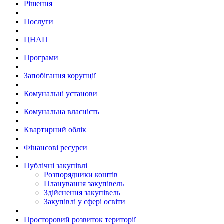
Рішення
___________________________
Послуги
___________________________
ЦНАП
___________________________
Програми
___________________________
Запобігання корупції
___________________________
Комунальні установи
___________________________
Комунальна власність
___________________________
Квартирний облік
___________________________
Фінансові ресурси
___________________________
Публічні закупівлі
Розпорядники коштів
Планування закупівель
Здійснення закупівель
Закупівлі у сфері освіти
___________________________
Просторовий розвиток території