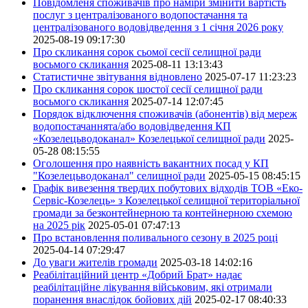
Повідомленя споживачів про наміри змінити вартість
послуг з централізованого водопостачання та
централізованого водовідведення з 1 січня 2026 року
2025-08-19 09:17:30
Про скликання сорок сьомої сесії селищної ради
восьмого скликання
2025-08-11 13:13:43
Статистичне звітування відновлено
2025-07-17 11:23:23
Про скликання сорок шостої сесії селищної ради
восьмого скликання
2025-07-14 12:07:45
Порядок відключення споживачів (абонентів) від мереж
водопостачаннята/або водовідведення КП
«Козелецьводоканал» Козелецької селищної ради
2025-
05-28 08:15:55
Оголошення про наявність вакантних посад у КП
"Козелецьводоканал" селищної ради
2025-05-15 08:45:15
Графік вивезення твердих побутових відходів ТОВ «Еко-
Сервіс-Козелець» з Козелецької селищної територіальної
громади за безконтейнерною та контейнерною схемою
на 2025 рік
2025-05-01 07:47:13
Про встановлення поливального сезону в 2025 році
2025-04-14 07:29:47
До уваги жителів громади
2025-03-18 14:02:16
Реабілітаційний центр «Добрий Брат» надає
реабілітаційне лікування військовим, які отримали
поранення внаслідок бойових дій
2025-02-17 08:40:33