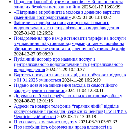
Щодо соціальної підтримки членів сімей полонених та
зниклих безвісти ветеранів війни
2025-01-17 13:08:39
«Підтримка виробництва молока з доданою вартістю
сімейними господарствами»
2025-01-06 13:14:02
Змінились тарифи на послуги централізованого
водопостачання та централізованого водовідведення
2025-01-02 12:26:32
Повідомлення про намір встановити тарифи на послуги
з управління побутовими відходами, а також тарифи на
збирання, перевезення та видалення побутових відходів
2024-12-27 09:08:39
Публічний договір про надання послуг з
централізованого водопостачання та централізованого
водовідведення
2024-11-29 10:50:37
Вартість послуги з вивезення рідких побутових відходів
з 01.01.2025 змінюється
2024-11-28 16:23:19
Надано дозвіл на здійснення заходів із самостійного
збору деревини паливної
2024-11-04 12:30:11
До уваги осіб, які перебувають на квартирному обліку
2024-08-02 12:01:16
Адреси та номери телефонів “гарячих ліній” відділів
обслуговування громадян (сервісних центрів) ГУ ПФУ в
Чернігівській області
2023-03-17 13:03:18
Про сплату земельного податку
2021-06-30 05:57:33
Про необхідність оформлення права власності на