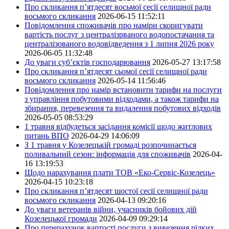
Про скликання п’ятдесят восьмої сесії селищної ради
восьмого скликання
2026-06-15 11:52:11
Повідомлення споживачів про наміри скоригувати
вартість послуг з централізрваного водопостачання та
централізованого водовідведення з 1 липня 2026 року
2026-06-05 11:32:48
До уваги суб’єктів господарювання
2026-05-27 13:17:58
Про скликання п’ятдесят сьомої сесії селищної ради
восьмого скликання
2026-05-14 11:56:46
Повідомлення про намір встановити тарифи на послуги
з управління побутовими відходами, а також тарифи на
збирання, перевезення та видалення побутових відходів
2026-05-05 08:53:29
1 травня відбудеться засідання комісії щодо житлових
питань ВПО
2026-04-29 14:06:09
З 1 травня у Козелецькій громаді розпочинається
поливальний сезон: інформація для споживачів
2026-04-
16 13:19:53
Щодо нарахування плати ТОВ «Еко-Сервіс-Козелець»
2026-04-15 10:23:18
Про скликання п’ятдесят шостої сесії селищної ради
восьмого скликання
2026-04-13 09:20:16
До уваги ветеранів війни, учасників бойових дій
Козелецької громади
2026-04-09 09:29:14
Про перерахунок вартості послуги з вивезення рідких