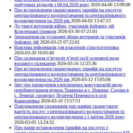
побутових відходів з 08.04.2026 року
2026-04-06 13:09:08
Про встановлення скоригованих тарифів на послуги
централізованого водопостачання та централізованого
водовідведення на 2026 рік
2026-04-02 13:47:15
До уваги ветеранів війни, учасників бойових дій
Козелецької громади
2026-03-30 07:21:01
Запрошення на установчі збори ветеранів та учасників
бойових дій
2026-03-25 07:22:01
Важлива інформація для власників сільгосптехніки
2026-03-20 10:05:40
Про скликання п’ятдесят п’ятої сесії селищної ради
восьмого скликання
2026-03-16 12:25:36
Про встановлення скоригованих тарифів на послуги
централізованого водопостачання та централізованого
водовідведення на 2026 рік
2026-03-12 15:05:06
Звіт про проведення електронних консультацій щодо
перейменування вулиць Травнева в с .Новики, Садова в
с. Лемеші, провулку 30-річчя Перемоги в селі
Карасинівка
2026-03-10 13:57:51
Повідомлення споживачів про наміри скоригувати
вартість послуг з централізрваного водопостачання та
централізованого водовідведення з 1 квітня 2026 року
2026-03-05 13:24:32
Про намір встановлення тарифів на послуги з
централізованого водопостачання та водовідведення КП