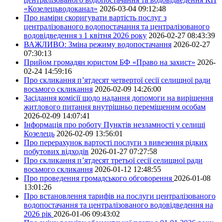
«Козелецьводоканал»
2026-03-04 09:12:48
Про наміри скоригувати вартість послуг з
централізованого водопостачання та централізованого
водовідведення з 1 квітня 2026 року
2026-02-27 08:43:39
ВАЖЛИВО: Зміна режиму водопостачання
2026-02-27
07:30:13
Прийом громадян юристом БФ «Право на захист»
2026-
02-24 14:59:16
Про скликання п’ятдесят четвертої сесії селищної ради
восьмого скликання
2026-02-09 14:26:00
Засідання комісії щодо надання допомоги на вирішення
житлового питання внутрішньо переміщеним особам
2026-02-09 14:07:41
Інформація про роботу Пунктів незламності у селищі
Козелець
2026-02-09 13:56:01
Про перерахунок вартості послуги з вивезення рідких
побутових відходів
2026-01-27 07:27:58
Про скликання п’ятдесят третьої сесії селищної ради
восьмого скликання
2026-01-12 12:48:55
Про проведення громадського обговорення
2026-01-08
13:01:26
Про встановлення тарифів на послуги централізованого
водопостачання та централізованого водовідведення на
2026 рік
2026-01-06 09:43:02