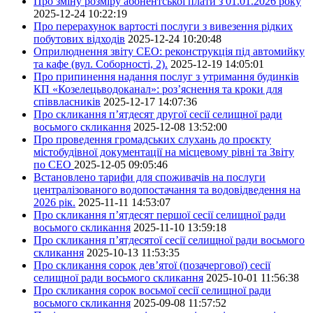
Про зміну розміру абонентської плати з 01.01.2026 року
2025-12-24 10:22:19
Про перерахунок вартості послуги з вивезення рідких
побутових відходів
2025-12-24 10:20:48
Оприлюднення звіту СЕО: реконструкція під автомийку
та кафе (вул. Соборності, 2).
2025-12-19 14:05:01
Про припинення надання послуг з утримання будинків
КП «Козелецьводоканал»: роз’яснення та кроки для
співвласників
2025-12-17 14:07:36
Про скликання п’ятдесят другої сесії селищної ради
восьмого скликання
2025-12-08 13:52:00
Про проведення громадських слухань до проєкту
містобудівної документації на місцевому рівні та Звіту
по СЕО
2025-12-05 09:05:46
Встановлено тарифи для споживачів на послуги
централізованого водопостачання та водовідведення на
2026 рік.
2025-11-11 14:53:07
Про скликання п’ятдесят першої сесії селищної ради
восьмого скликання
2025-11-10 13:59:18
Про скликання п’ятдесятої сесії селищної ради восьмого
скликання
2025-10-13 11:53:35
Про скликання сорок дев’ятої (позачергової) сесії
селищної ради восьмого скликання
2025-10-01 11:56:38
Про скликання сорок восьмої сесії селищної ради
восьмого скликання
2025-09-08 11:57:52