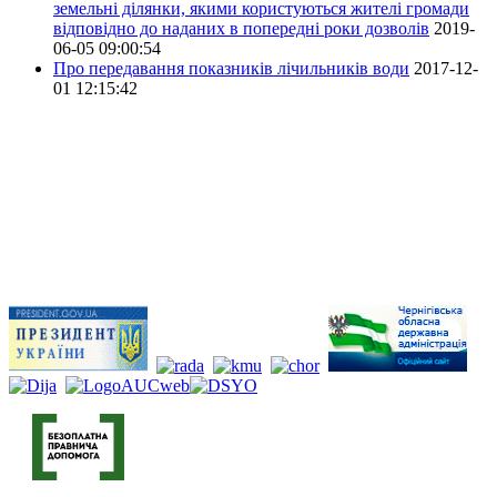
земельні ділянки, якими користуються жителі громади
відповідно до наданих в попередні роки дозволів
2019-
06-05 09:00:54
Про передавання показників лічильників води
2017-12-
01 12:15:42