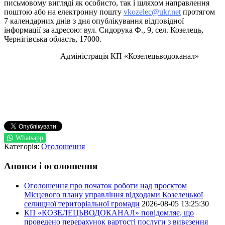
письмовому вигляді як особисто, так і шляхом направлення
поштою або на електронну пошту
vkozelec@ukr.net
протягом
7 календарних днів з дня опублікування відповідної
інформації за адресою: вул. Сидорука Ф., 9, сел. Козелець,
Чернігівська область, 17000.
Адміністрація КП «Козелецьводоканал»
Whatsapp
Категорія:
Оголошення
Анонси і оголошення
Оголошення про початок роботи над проєктом
Місцевого плану управління відходами Козелецької
селищної територіальної громади
2026-08-05 13:25:30
КП «КОЗЕЛЕЦЬВОДОКАНАЛ» повідомляє, що
проведено перерахунок вартості послуги з вивезення