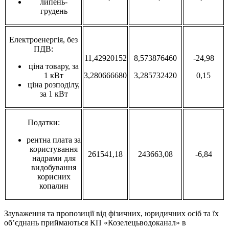
липень-
грудень
Електроенергія, без
ПДВ:
11,42920152
8,573876460
-24,98
ціна товару, за
1 кВт
3,280666680
3,285732420
0,15
ціна розподілу,
за 1 кВт
Податки:
рентна плата за
користування
261541,18
243663,08
-6,84
надрами для
видобування
корисних
копалин
Зауваження та пропозиції від фізичних, юридичних осіб та їх
об’єднань приймаються КП «Козелецьводоканал» в