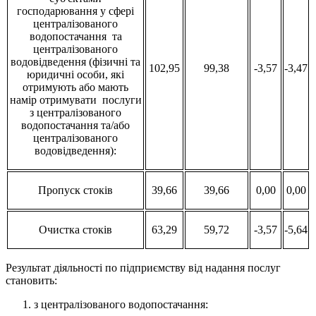
господарювання у сфері
централізованого
водопостачання та
централізованого
водовідведення (фізичні та
102,95
99,38
-3,57
-3,47
юридичні особи, які
отримують або мають
намір отримувати послуги
з централізованого
водопостачання та/або
централізованого
водовідведення):
Пропуск стоків
39,66
39,66
0,00
0,00
Очистка стоків
63,29
59,72
-3,57
-5,64
Результат діяльності по підприємству від надання послуг
становить:
з централізованого водопостачання: