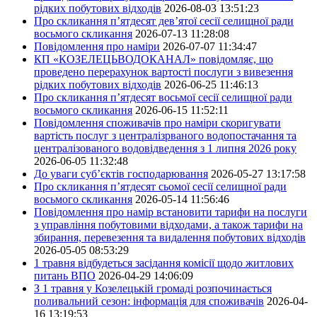
рідких побутових відходів
2026-08-03 13:51:23
Про скликання п’ятдесят дев’ятої сесії селищної ради
восьмого скликання
2026-07-13 11:28:08
Повідомлення про наміри
2026-07-07 11:34:47
КП «КОЗЕЛЕЦЬВОДОКАНАЛ» повідомляє, що
проведено перерахунок вартості послуги з вивезення
рідких побутових відходів
2026-06-25 11:46:13
Про скликання п’ятдесят восьмої сесії селищної ради
восьмого скликання
2026-06-15 11:52:11
Повідомлення споживачів про наміри скоригувати
вартість послуг з централізрваного водопостачання та
централізованого водовідведення з 1 липня 2026 року
2026-06-05 11:32:48
До уваги суб’єктів господарювання
2026-05-27 13:17:58
Про скликання п’ятдесят сьомої сесії селищної ради
восьмого скликання
2026-05-14 11:56:46
Повідомлення про намір встановити тарифи на послуги
з управління побутовими відходами, а також тарифи на
збирання, перевезення та видалення побутових відходів
2026-05-05 08:53:29
1 травня відбудеться засідання комісії щодо житлових
питань ВПО
2026-04-29 14:06:09
З 1 травня у Козелецькій громаді розпочинається
поливальний сезон: інформація для споживачів
2026-04-
16 13:19:53