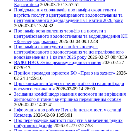
Карасинівка
2026-03-10 13:57:51
Повідомлення споживачів про наміри скоригувати
вартість послуг з централізрваного водопостачання та
централізованого водовідведення з 1 квітня 2026 року
2026-03-05 13:24:32
Про намір встановлення тарифів на послуги з
централізованого водопостачання та водовідведення КП
«Козелецьводоканал»
2026-03-04 09:12:48
Про наміри скоригувати вартість послуг з
централізованого водопостачання та централізованого
водовідведення з 1 квітня 2026 року
2026-02-27 08:43:39
ВАЖЛИВО: Зміна режиму водопостачання
2026-02-27
07:30:13
Прийом громадян юристом БФ «Право на захист»
2026-
02-24 14:59:16
Про скликання п’ятдесят четвертої сесії селищної ради
восьмого скликання
2026-02-09 14:26:00
Засідання комісії щодо надання допомоги на вирішення
житлового питання внутрішньо переміщеним особам
2026-02-09 14:07:41
Інформація про роботу Пунктів незламності у селищі
Козелець
2026-02-09 13:56:01
Про перерахунок вартості послуги з вивезення рідких
побутових відходів
2026-01-27 07:27:58
Про скликання п’ятдесят третьої сесії селищної ради