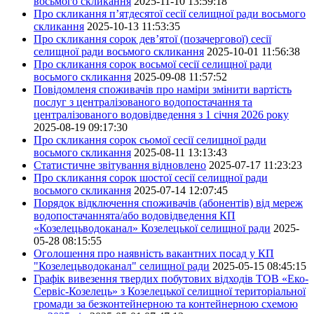
восьмого скликання
2025-11-10 13:59:18
Про скликання п’ятдесятої сесії селищної ради восьмого
скликання
2025-10-13 11:53:35
Про скликання сорок дев’ятої (позачергової) сесії
селищної ради восьмого скликання
2025-10-01 11:56:38
Про скликання сорок восьмої сесії селищної ради
восьмого скликання
2025-09-08 11:57:52
Повідомленя споживачів про наміри змінити вартість
послуг з централізованого водопостачання та
централізованого водовідведення з 1 січня 2026 року
2025-08-19 09:17:30
Про скликання сорок сьомої сесії селищної ради
восьмого скликання
2025-08-11 13:13:43
Статистичне звітування відновлено
2025-07-17 11:23:23
Про скликання сорок шостої сесії селищної ради
восьмого скликання
2025-07-14 12:07:45
Порядок відключення споживачів (абонентів) від мереж
водопостачаннята/або водовідведення КП
«Козелецьводоканал» Козелецької селищної ради
2025-
05-28 08:15:55
Оголошення про наявність вакантних посад у КП
"Козелецьводоканал" селищної ради
2025-05-15 08:45:15
Графік вивезення твердих побутових відходів ТОВ «Еко-
Сервіс-Козелець» з Козелецької селищної територіальної
громади за безконтейнерною та контейнерною схемою