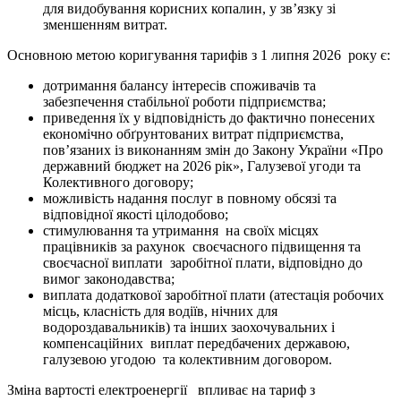
для видобування корисних копалин, у зв’язку зі
зменшенням витрат.
Основною метою коригування тарифів з 1 липня 2026 року є:
дотримання балансу інтересів споживачів та
забезпечення стабільної роботи підприємства;
приведення їх у відповідність до фактично понесених
економічно обґрунтованих витрат підприємства,
пов’язаних із виконанням змін до Закону України «Про
державний бюджет на 2026 рік», Галузевої угоди та
Колективного договору;
можливість надання послуг в повному обсязі та
відповідної якості цілодобово;
стимулювання та утримання на своїх місцях
працівників за рахунок своєчасного підвищення та
своєчасної виплати заробітної плати, відповідно до
вимог законодавства;
виплата додаткової заробітної плати (атестація робочих
місць, класність для водіїв, нічних для
водороздавальників) та інших заохочувальних і
компенсаційних виплат передбачених державою,
галузевою угодою та колективним договором.
Зміна вартості електроенергії впливає на тариф з