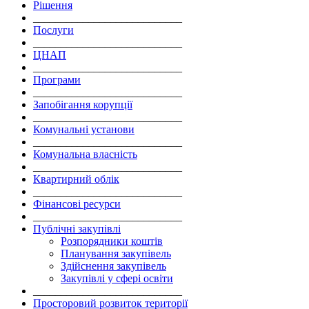
Рішення
___________________________
Послуги
___________________________
ЦНАП
___________________________
Програми
___________________________
Запобігання корупції
___________________________
Комунальні установи
___________________________
Комунальна власність
___________________________
Квартирний облік
___________________________
Фінансові ресурси
___________________________
Публічні закупівлі
Розпорядники коштів
Планування закупівель
Здійснення закупівель
Закупівлі у сфері освіти
___________________________
Просторовий розвиток території