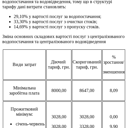
водопостачання та водовідведення, тому що в структурі
тарифу дані витрати становлять:
29,10% у вартості послуг за водопостачання;
33,30% у вартості послуг з очистки стоків;
14,69% у вартості послуг з пропуску стоків.
Зміна основних складових вартості послуг з централізованого
водопостачання та централізованого водовідведення
%
Діючий
Скоригований
зростання/
Види затрат
тариф, грн.
тариф, грн.
зменшення
Мінімальна
8000,00
8647,00
8,09
заробітна плата
Прожитковий
мінімум:
3028,00
3028,00
0,00
січень-червень
3028,00
3328,00
9,90