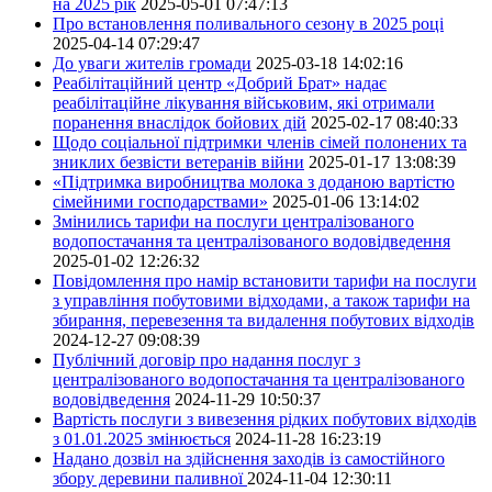
на 2025 рік
2025-05-01 07:47:13
Про встановлення поливального сезону в 2025 році
2025-04-14 07:29:47
До уваги жителів громади
2025-03-18 14:02:16
Реабілітаційний центр «Добрий Брат» надає
реабілітаційне лікування військовим, які отримали
поранення внаслідок бойових дій
2025-02-17 08:40:33
Щодо соціальної підтримки членів сімей полонених та
зниклих безвісти ветеранів війни
2025-01-17 13:08:39
«Підтримка виробництва молока з доданою вартістю
сімейними господарствами»
2025-01-06 13:14:02
Змінились тарифи на послуги централізованого
водопостачання та централізованого водовідведення
2025-01-02 12:26:32
Повідомлення про намір встановити тарифи на послуги
з управління побутовими відходами, а також тарифи на
збирання, перевезення та видалення побутових відходів
2024-12-27 09:08:39
Публічний договір про надання послуг з
централізованого водопостачання та централізованого
водовідведення
2024-11-29 10:50:37
Вартість послуги з вивезення рідких побутових відходів
з 01.01.2025 змінюється
2024-11-28 16:23:19
Надано дозвіл на здійснення заходів із самостійного
збору деревини паливної
2024-11-04 12:30:11