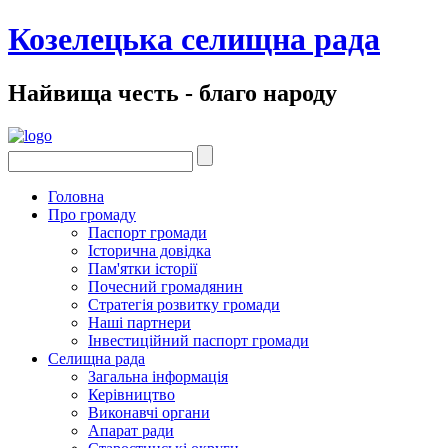
Козелецька селищна рада
Найвища честь - благо народу
Головна
Про громаду
Паспорт громади
Історична довідка
Пам'ятки історії
Почесний громадянин
Стратегія розвитку громади
Наші партнери
Інвестиційний паспорт громади
Селищна рада
Загальна інформація
Керівництво
Виконавчі органи
Апарат ради