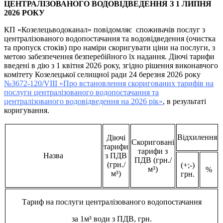
ЦЕНТРАЛІЗОВАНОГО ВОДОВІДВЕДЕННЯ З 1 ЛИПНЯ
2026 РОКУ
КП «Козелецьводоканал» повідомляє споживачів послуг з
централізованого водопостачання та водовідведення (очистка
та пропуск стоків) про наміри скоригувати ціни на послуги, з
метою забезпечення безперебійного їх надання. Діючі тарифи
введені в дію з 1 квітня 2026 року, згідно рішення виконавчого
комітету Козелецької селищної ради 24 березня 2026 року
№3672-120/VIII «Про встановлення скоригованих тарифів на
послуги централізованого водопостачання та
централізованого водовідведення на 2026 рік»
, в результаті
коригування.
Відхилення
Діючі
Скориговані
тарифи
тарифи з
Назва
з ПДВ
ПДВ (грн./
(грн./
(+;-)
м³)
%
м³)
грн.
Тариф на послуги централізованого водопостачання
за 1м³ води з ПДВ, грн.