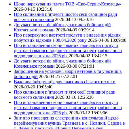
Щодо нарахування плати ТОВ «Еко-Сервіс-Козелець»
2026-04-15 10:23:18
Про скликання п’ятдесят шостої сесії селищної ради
восьмого скликання
2026-04-13 09:20:16
До уваги ветеранів війни, учасників бойових дій
Козелецької громади
2026-04-09 09:29:14
Про перерахунок вартості послуги з вивезення рідких
побутових відходів з 08.04.2026 року
2026-04-06 13:09:08
Про встановлення скоригованих тарифів на послуги
централізованого водопостачання та централізованого
водовідведення на 2026 рік
2026-04-02 13:47:15
До уваги ветеранів війни, учасників бойових дій
Козелецької громади
2026-03-30 07:21:01
Запрошення на установчі збори ветеранів та учасників
бойових дій
2026-03-25 07:22:01
Важлива інформація для власників сільгосптехніки
2026-03-20 10:05:40
Про скликання п’ятдесят п’ятої сесії селищної ради
восьмого скликання
2026-03-16 12:25:36
Про встановлення скоригованих тарифів на послуги
централізованого водопостачання та централізованого
водовідведення на 2026 рік
2026-03-12 15:05:06
Звіт про проведення електронних консультацій щодо
перейменування вулиць Травнева в с .Новики, Садова в
с. Лемеші, провулку 30-річчя Перемоги в селі