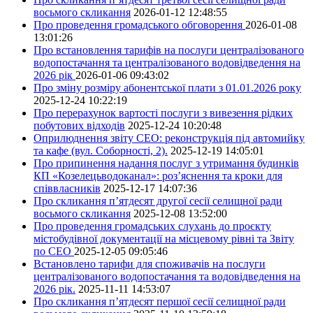
восьмого скликання
2026-01-12 12:48:55
Про проведення громадського обговорення
2026-01-08
13:01:26
Про встановлення тарифів на послуги централізованого
водопостачання та централізованого водовідведення на
2026 рік
2026-01-06 09:43:02
Про зміну розміру абонентської плати з 01.01.2026 року
2025-12-24 10:22:19
Про перерахунок вартості послуги з вивезення рідких
побутових відходів
2025-12-24 10:20:48
Оприлюднення звіту СЕО: реконструкція під автомийку
та кафе (вул. Соборності, 2).
2025-12-19 14:05:01
Про припинення надання послуг з утримання будинків
КП «Козелецьводоканал»: роз’яснення та кроки для
співвласників
2025-12-17 14:07:36
Про скликання п’ятдесят другої сесії селищної ради
восьмого скликання
2025-12-08 13:52:00
Про проведення громадських слухань до проєкту
містобудівної документації на місцевому рівні та Звіту
по СЕО
2025-12-05 09:05:46
Встановлено тарифи для споживачів на послуги
централізованого водопостачання та водовідведення на
2026 рік.
2025-11-11 14:53:07
Про скликання п’ятдесят першої сесії селищної ради