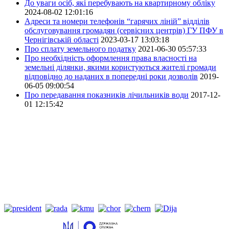
До уваги осіб, які перебувають на квартирному обліку
2024-08-02 12:01:16
Адреси та номери телефонів “гарячих ліній” відділів
обслуговування громадян (сервісних центрів) ГУ ПФУ в
Чернігівській області
2023-03-17 13:03:18
Про сплату земельного податку
2021-06-30 05:57:33
Про необхідність оформлення права власності на
земельні ділянки, якими користуються жителі громади
відповідно до наданих в попередні роки дозволів
2019-
06-05 09:00:54
Про передавання показників лічильників води
2017-12-
01 12:15:42