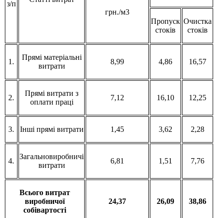
з/п
грн./м3
Пропуск
Очистка
стоків
стоків
Прямі матеріальні
1.
8,99
4,86
16,57
витрати
Прямі витрати з
2.
7,12
16,10
12,25
оплати праці
3.
Інші прямі витрати
1,45
3,62
2,28
Загальновиробничі
4.
6,81
1,51
7,76
витрати
Всього витрат
виробничої
24,37
26,09
38,86
собівартості