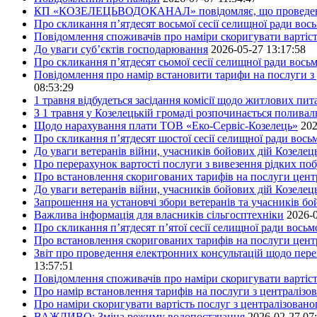
КП «КОЗЕЛЕЦЬВОДОКАНАЛ» повідомляє, що проведено пер
Про скликання п’ятдесят восьмої сесії селищної ради вос
Повідомлення споживачів про наміри скоригувати вартіст
До уваги суб’єктів господарювання
2026-05-27 13:17:58
Про скликання п’ятдесят сьомої сесії селищної ради вось
Повідомлення про намір встановити тарифи на послуги з 
08:53:29
1 травня відбудеться засідання комісії щодо житлових пи
З 1 травня у Козелецькій громаді розпочинається поливал
Щодо нарахування плати ТОВ «Еко-Сервіс-Козелець»
202
Про скликання п’ятдесят шостої сесії селищної ради вос
До уваги ветеранів війни, учасників бойових дій Козелец
Про перерахунок вартості послуги з вивезення рідких побу
Про встановлення скоригованих тарифів на послуги центр
До уваги ветеранів війни, учасників бойових дій Козелец
Запрошення на установчі збори ветеранів та учасників бо
Важлива інформація для власників сільгосптехніки
2026-0
Про скликання п’ятдесят п’ятої сесії селищної ради вось
Про встановлення скоригованих тарифів на послуги центр
Звіт про проведення електронних консультацій щодо пере
13:57:51
Повідомлення споживачів про наміри скоригувати вартість
Про намір встановлення тарифів на послуги з централіз
Про наміри скоригувати вартість послуг з централізовано
ВАЖЛИВО: Зміна режиму водопостачання
2026-02-27 07