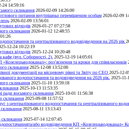
-24 14:59:16
осьмого скликання
2026-02-09 14:26:00
житлового питання внутрішньо переміщеним особам
2026-02-09 1
елець
2026-02-09 13:56:01
утових відходів
2026-01-27 07:27:58
ьмого скликання
2026-01-12 12:48:55
:01:26
одопостачання та централізованого водовідведення на 2026 рік
2
025-12-24 10:22:19
утових відходів
2025-12-24 10:20:48
кафе (вул. Соборності, 2).
2025-12-19 14:05:01
 «Козелецьводоканал»: роз’яснення та кроки для співвласників
мого скликання
2025-12-08 13:52:00
івної документації на місцевому рівні та Звіту по СЕО
2025-12-0
ованого водопостачання та водовідведення на 2026 рік.
2025-11-
ьмого скликання
2025-11-10 13:59:18
скликання
2025-10-13 11:53:35
ної ради восьмого скликання
2025-10-01 11:56:38
го скликання
2025-09-08 11:57:52
уг з централізованого водопостачання та централізованого водов
о скликання
2025-08-11 13:13:43
о скликання
2025-07-14 12:07:45
водопостачаннята/або водовідведення КП «Козелецьводоканал» Ко