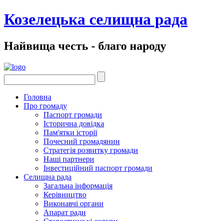
Козелецька селищна рада
Найвища честь - благо народу
Головна
Про громаду
Паспорт громади
Історична довідка
Пам'ятки історії
Почесний громадянин
Стратегія розвитку громади
Наші партнери
Інвестиційний паспорт громади
Селищна рада
Загальна інформація
Керівництво
Виконавчі органи
Апарат ради