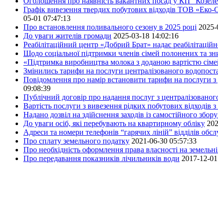
Оголошення про наявність вакантних посад у КП "Козел
Графік вивезення твердих побутових відходів ТОВ «Еко-С
05-01 07:47:13
Про встановлення поливального сезону в 2025 році
2025-
До уваги жителів громади
2025-03-18 14:02:16
Реабілітаційний центр «Добрий Брат» надає реабілітаційн
Щодо соціальної підтримки членів сімей полонених та зни
«Підтримка виробництва молока з доданою вартістю сім
Змінились тарифи на послуги централізованого водопоста
Повідомлення про намір встановити тарифи на послуги з 
09:08:39
Публічний договір про надання послуг з централізованог
Вартість послуги з вивезення рідких побутових відходів з
Надано дозвіл на здійснення заходів із самостійного збо
До уваги осіб, які перебувають на квартирному обліку
202
Адреси та номери телефонів “гарячих ліній” відділів обс
Про сплату земельного податку
2021-06-30 05:57:33
Про необхідність оформлення права власності на земельні
Про передавання показників лічильників води
2017-12-01