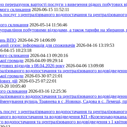
ерахунок вартості послуги з вивезення рідких побутових ві
ьмого скликання
2026-06-15 11:52:11
ь послуг з централізрваного водопостачання та централізованого
мого скликання
2026-05-14 11:56:46
управління побутовими відходами, а також тарифи на збирання, 
тань ВПО
2026-04-29 14:06:09
ьний сезон: інформація для споживачів
2026-04-16 13:19:53
6-04-15 10:23:18
ьмого скликання
2026-04-13 09:20:16
ької громади
2026-04-09 09:29:14
тових відходів з 08.04.2026 року
2026-04-06 13:09:08
алізованого водопостачання та централізованого водовідведення
ької громади
2026-03-30 07:21:01
йових дій
2026-03-25 07:22:01
3-20 10:05:40
мого скликання
2026-03-16 12:25:36
алізованого водопостачання та централізованого водовідведення
йменування вулиць Травнева в с .Новики, Садова в с. Лемеші, пр
 послуг з централізрваного водопостачання та централізованого 
ованого водопостачання та водовідведення КП «Козелецьводокана
го водопостачання та централізованого водовідведення з 1 квітня
:30:13