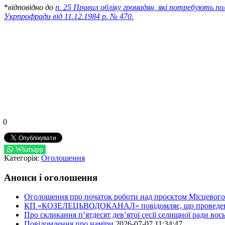
*
відповідно до
п. 25 Правил обліку громадян, які потребують 
Укрпрофради від 11.12.1984 р. № 470
.
0
Whatsapp
Категорія:
Оголошення
Анонси і оголошення
Оголошення про початок роботи над проєктом Місцевого 
КП «КОЗЕЛЕЦЬВОДОКАНАЛ» повідомляє, що проведено пер
Про скликання п’ятдесят дев’ятої сесії селищної ради во
Повідомлення про наміри
2026-07-07 11:34:47