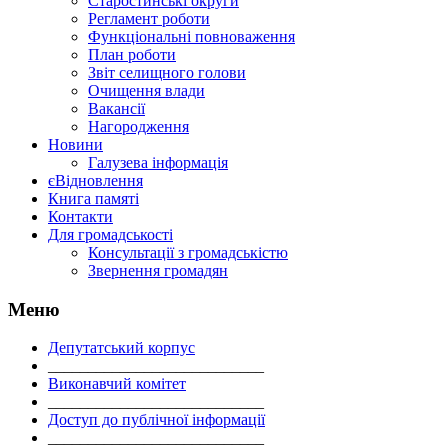
Старостинські округи
Регламент роботи
Функціональні повноваження
План роботи
Звіт селищного голови
Очищення влади
Вакансії
Нагородження
Новини
Галузева інформація
єВідновлення
Книга памяті
Контакти
Для громадськості
Консультації з громадськістю
Звернення громадян
Меню
Депутатський корпус
___________________________
Виконавчий комітет
___________________________
Доступ до публічної інформації
___________________________