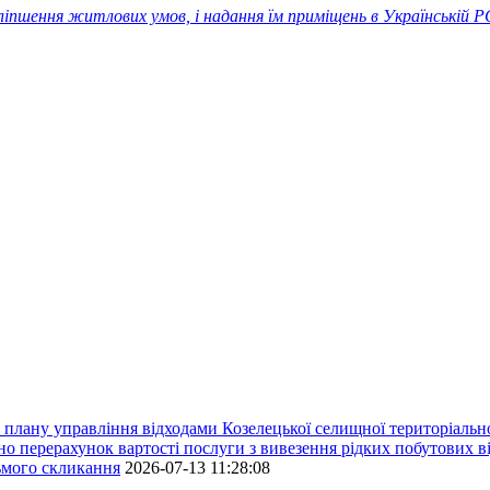
поліпшення житлових умов, і надання їм приміщень в Українські
плану управління відходами Козелецької селищної територіальн
ерахунок вартості послуги з вивезення рідких побутових ві
сьмого скликання
2026-07-13 11:28:08