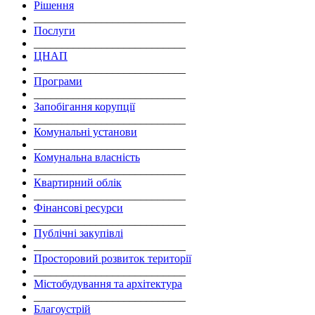
Рішення
___________________________
Послуги
___________________________
ЦНАП
___________________________
Програми
___________________________
Запобігання корупції
___________________________
Комунальні установи
___________________________
Комунальна власність
___________________________
Квартирний облік
___________________________
Фінансові ресурси
___________________________
Публічні закупівлі
___________________________
Просторовий розвиток території
___________________________
Містобудування та архітектура
___________________________
Благоустрій