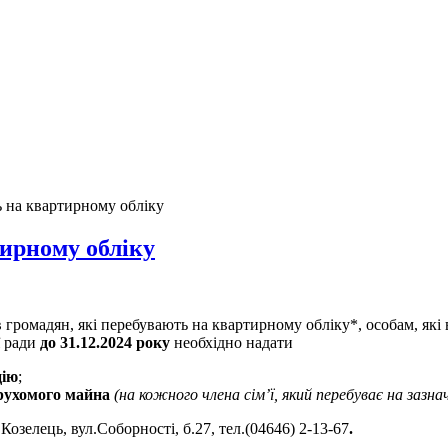
ь на квартирному обліку
тирному обліку
 громадян, які перебувають на квартирному обліку*, особам, які
ї ради
до 31.12.2024 року
необхідно надати
цію
;
ерухомого майна
(на кожного члена сім’ї, який перебуває на зазна
л.Козелець, вул.Соборності, б.27, тел.(04646) 2-13-67
.