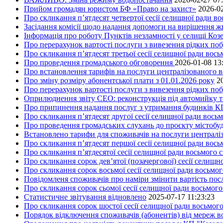
Прийом громадян юристом БФ «Право на захист»
2026-02
Про скликання п’ятдесят четвертої сесії селищної ради в
Засідання комісії щодо надання допомоги на вирішення 
Інформація про роботу Пунктів незламності у селищі Коз
Про перерахунок вартості послуги з вивезення рідких поб
Про скликання п’ятдесят третьої сесії селищної ради вос
Про проведення громадського обговорення
2026-01-08 13
Про встановлення тарифів на послуги централізованого в
Про зміну розміру абонентської плати з 01.01.2026 року
2
Про перерахунок вартості послуги з вивезення рідких поб
Оприлюднення звіту СЕО: реконструкція під автомийку та 
Про припинення надання послуг з утримання будинків КП
Про скликання п’ятдесят другої сесії селищної ради вось
Про проведення громадських слухань до проєкту містобуд
Встановлено тарифи для споживачів на послуги централіз
Про скликання п’ятдесят першої сесії селищної ради вос
Про скликання п’ятдесятої сесії селищної ради восьмого 
Про скликання сорок дев’ятої (позачергової) сесії селищ
Про скликання сорок восьмої сесії селищної ради восьмо
Повідомленя споживачів про наміри змінити вартість посл
Про скликання сорок сьомої сесії селищної ради восьмог
Статистичне звітування відновлено
2025-07-17 11:23:23
Про скликання сорок шостої сесії селищної ради восьмог
Порядок відключення споживачів (абонентів) від мереж 