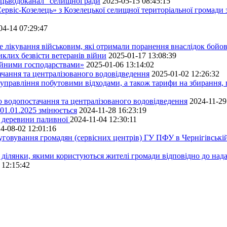
ецьводоканал" селищної ради
2025-05-15 08:45:15
ервіс-Козелець» з Козелецької селищної територіальної громади
04-14 07:29:47
е лікування військовим, які отримали поранення внаслідок бойов
клих безвісти ветеранів війни
2025-01-17 13:08:39
ейними господарствами»
2025-01-06 13:14:02
чання та централізованого водовідведення
2025-01-02 12:26:32
управління побутовими відходами, а також тарифи на збирання, 
о водопостачання та централізованого водовідведення
2024-11-29
 01.01.2025 змінюється
2024-11-28 16:23:19
ру деревини паливної
2024-11-04 12:30:11
4-08-02 12:01:16
луговування громадян (сервісних центрів) ГУ ПФУ в Чернігівській
 ділянки, якими користуються жителі громади відповідно до над
 12:15:42