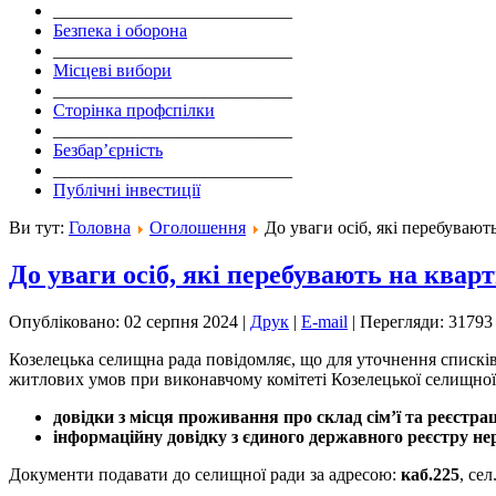
___________________________
Безпека і оборона
___________________________
Місцеві вибори
___________________________
Сторінка профспілки
___________________________
Безбар’єрність
___________________________
Публічні інвестиції
Ви тут:
Головна
Оголошення
До уваги осіб, які перебувают
До уваги осіб, які перебувають на квар
Опубліковано: 02 серпня 2024
|
Друк
|
E-mail
|
Перегляди: 31793
Козелецька селищна рада повідомляє, що для уточнення списків
житлових умов при виконавчому комітеті Козелецької селищно
довідки з місця проживання про склад сім’ї та реєстра
інформаційну довідку з єдиного державного реєстру н
Документи подавати до селищної ради за адресою:
каб.225
, се