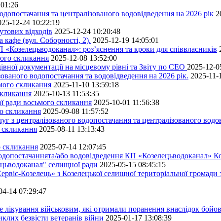
:01:26
одопостачання та централізованого водовідведення на 2026 рік
2
025-12-24 10:22:19
утових відходів
2025-12-24 10:20:48
кафе (вул. Соборності, 2).
2025-12-19 14:05:01
 «Козелецьводоканал»: роз’яснення та кроки для співвласників
мого скликання
2025-12-08 13:52:00
івної документації на місцевому рівні та Звіту по СЕО
2025-12-0
ованого водопостачання та водовідведення на 2026 рік.
2025-11-
ьмого скликання
2025-11-10 13:59:18
скликання
2025-10-13 11:53:35
ної ради восьмого скликання
2025-10-01 11:56:38
го скликання
2025-09-08 11:57:52
уг з централізованого водопостачання та централізованого водов
о скликання
2025-08-11 13:13:43
о скликання
2025-07-14 12:07:45
водопостачаннята/або водовідведення КП «Козелецьводоканал» Ко
ецьводоканал" селищної ради
2025-05-15 08:45:15
ервіс-Козелець» з Козелецької селищної територіальної громади
04-14 07:29:47
е лікування військовим, які отримали поранення внаслідок бойов
клих безвісти ветеранів війни
2025-01-17 13:08:39