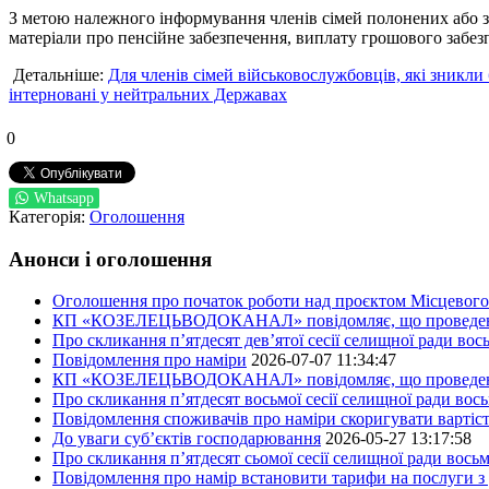
З метою належного інформування членів сімей полонених або зн
матеріали про пенсійне забезпечення, виплату грошового забе
Детальніше:
Для членів сімей військовослужбовців, які зникли 
інтерновані у нейтральних Державах
0
Whatsapp
Категорія:
Оголошення
Анонси і оголошення
Оголошення про початок роботи над проєктом Місцевого 
КП «КОЗЕЛЕЦЬВОДОКАНАЛ» повідомляє, що проведено пер
Про скликання п’ятдесят дев’ятої сесії селищної ради во
Повідомлення про наміри
2026-07-07 11:34:47
КП «КОЗЕЛЕЦЬВОДОКАНАЛ» повідомляє, що проведено пер
Про скликання п’ятдесят восьмої сесії селищної ради вос
Повідомлення споживачів про наміри скоригувати вартіст
До уваги суб’єктів господарювання
2026-05-27 13:17:58
Про скликання п’ятдесят сьомої сесії селищної ради вось
Повідомлення про намір встановити тарифи на послуги з 