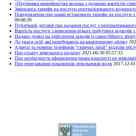
«Підтримка виробництва молока з доданою вартістю сім
Змінились тарифи на послуги централізованого водопоста
Повідомлення про намір встановити тарифи на послуги з 
09:08:39
Публічний договір про надання послуг з централізованог
Вартість послуги з вивезення рідких побутових відходів з
Надано дозвіл на здійснення заходів із самостійного збо
До уваги осіб, які перебувають на квартирному обліку
202
Адреси та номери телефонів “гарячих ліній” відділів обс
Про сплату земельного податку
2021-06-30 05:57:33
Про необхідність оформлення права власності на земельні
Про передавання показників лічильників води
2017-12-01