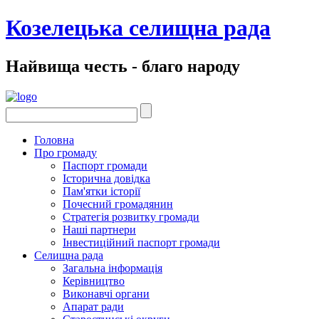
Козелецька селищна рада
Найвища честь - благо народу
Головна
Про громаду
Паспорт громади
Історична довідка
Пам'ятки історії
Почесний громадянин
Стратегія розвитку громади
Наші партнери
Інвестиційний паспорт громади
Селищна рада
Загальна інформація
Керівництво
Виконавчі органи
Апарат ради