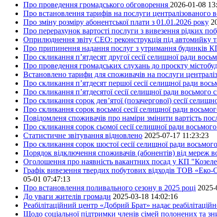
Про проведення громадського обговорення
2026-01-08 13
Про встановлення тарифів на послуги централізованого в
Про зміну розміру абонентської плати з 01.01.2026 року
2
Про перерахунок вартості послуги з вивезення рідких поб
Оприлюднення звіту СЕО: реконструкція під автомийку та 
Про припинення надання послуг з утримання будинків КП
Про скликання п’ятдесят другої сесії селищної ради вось
Про проведення громадських слухань до проєкту містобуд
Встановлено тарифи для споживачів на послуги централіз
Про скликання п’ятдесят першої сесії селищної ради вос
Про скликання п’ятдесятої сесії селищної ради восьмого 
Про скликання сорок дев’ятої (позачергової) сесії селищ
Про скликання сорок восьмої сесії селищної ради восьмо
Повідомленя споживачів про наміри змінити вартість посл
Про скликання сорок сьомої сесії селищної ради восьмог
Статистичне звітування відновлено
2025-07-17 11:23:23
Про скликання сорок шостої сесії селищної ради восьмог
Порядок відключення споживачів (абонентів) від мереж 
Оголошення про наявність вакантних посад у КП "Козел
Графік вивезення твердих побутових відходів ТОВ «Еко-С
05-01 07:47:13
Про встановлення поливального сезону в 2025 році
2025-
До уваги жителів громади
2025-03-18 14:02:16
Реабілітаційний центр «Добрий Брат» надає реабілітаційн
Щодо соціальної підтримки членів сімей полонених та зни