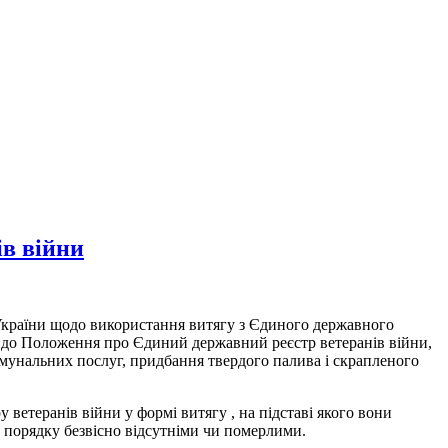
ів війни
 України щодо використання витягу з Єдиного державного
а, до Положення про Єдиний державний реєстр ветеранів війни,
омунальних послуг, придбання твердого палива і скрапленого
ветеранів війни у формі витягу , на підставі якого вони
 порядку безвісно відсутніми чи померлими.