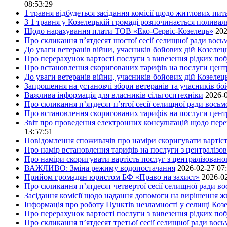
08:53:29
1 травня відбудеться засідання комісії щодо житлових пи
З 1 травня у Козелецькій громаді розпочинається поливал
Щодо нарахування плати ТОВ «Еко-Сервіс-Козелець»
202
Про скликання п’ятдесят шостої сесії селищної ради вос
До уваги ветеранів війни, учасників бойових дій Козелец
Про перерахунок вартості послуги з вивезення рідких побу
Про встановлення скоригованих тарифів на послуги центр
До уваги ветеранів війни, учасників бойових дій Козелец
Запрошення на установчі збори ветеранів та учасників бо
Важлива інформація для власників сільгосптехніки
2026-0
Про скликання п’ятдесят п’ятої сесії селищної ради вось
Про встановлення скоригованих тарифів на послуги центр
Звіт про проведення електронних консультацій щодо пере
13:57:51
Повідомлення споживачів про наміри скоригувати вартість
Про намір встановлення тарифів на послуги з централіз
Про наміри скоригувати вартість послуг з централізовано
ВАЖЛИВО: Зміна режиму водопостачання
2026-02-27 07
Прийом громадян юристом БФ «Право на захист»
2026-02
Про скликання п’ятдесят четвертої сесії селищної ради в
Засідання комісії щодо надання допомоги на вирішення 
Інформація про роботу Пунктів незламності у селищі Коз
Про перерахунок вартості послуги з вивезення рідких поб
Про скликання п’ятдесят третьої сесії селищної ради вос