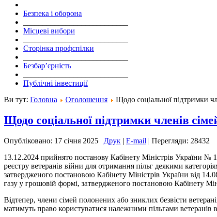
___________________________
Безпека і оборона
___________________________
Місцеві вибори
___________________________
Сторінка профспілки
___________________________
Безбар’єрність
___________________________
Публічні інвестиції
Ви тут:
Головна
Оголошення
Щодо соціальної підтримки чл
Щодо соціальної підтримки членів сімей
Опубліковано: 17 січня 2025
|
Друк
|
E-mail
|
Перегляди: 28432
13.12.2024 прийнято постанову Кабінету Міністрів України № 
реєстру ветеранів війни для отримання пільг деякими категорія
затвердженого постановою Кабінету Міністрів України від 14.0
газу у грошовій формі, затвердженого постановою Кабінету Міні
Відтепер, члени сімей полонених або зниклих безвісти ветерані
матимуть право користуватися належними пільгами ветеранів ві