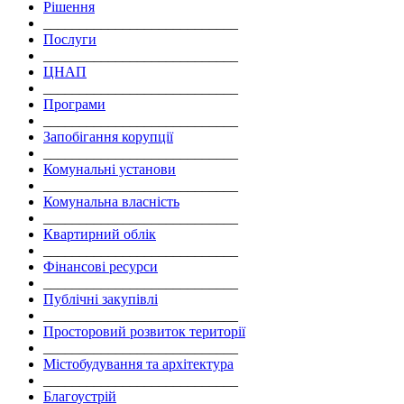
Рішення
___________________________
Послуги
___________________________
ЦНАП
___________________________
Програми
___________________________
Запобігання корупції
___________________________
Комунальні установи
___________________________
Комунальна власність
___________________________
Квартирний облік
___________________________
Фінансові ресурси
___________________________
Публічні закупівлі
___________________________
Просторовий розвиток території
___________________________
Містобудування та архітектура
___________________________
Благоустрій