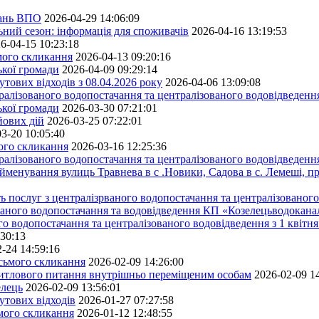
тань ВПО
2026-04-29 14:06:09
ьний сезон: інформація для споживачів
2026-04-16 13:19:53
6-04-15 10:23:18
ьмого скликання
2026-04-13 09:20:16
ької громади
2026-04-09 09:29:14
тових відходів з 08.04.2026 року
2026-04-06 13:09:08
алізованого водопостачання та централізованого водовідведення
ької громади
2026-03-30 07:21:01
йових дій
2026-03-25 07:22:01
3-20 10:05:40
мого скликання
2026-03-16 12:25:36
алізованого водопостачання та централізованого водовідведення
йменування вулиць Травнева в с .Новики, Садова в с. Лемеші, пр
 послуг з централізрваного водопостачання та централізованого 
ованого водопостачання та водовідведення КП «Козелецьводокана
го водопостачання та централізованого водовідведення з 1 квітня
:30:13
-24 14:59:16
осьмого скликання
2026-02-09 14:26:00
житлового питання внутрішньо переміщеним особам
2026-02-09 1
елець
2026-02-09 13:56:01
утових відходів
2026-01-27 07:27:58
ьмого скликання
2026-01-12 12:48:55