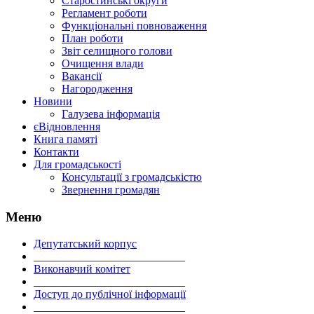
Старостинські округи
Регламент роботи
Функціональні повноваження
План роботи
Звіт селищного голови
Очищення влади
Вакансії
Нагородження
Новини
Галузева інформація
єВідновлення
Книга памяті
Контакти
Для громадськості
Консультації з громадськістю
Звернення громадян
Меню
Депутатський корпус
___________________________
Виконавчий комітет
___________________________
Доступ до публічної інформації
___________________________