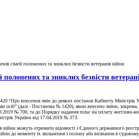
енів сімей полонених та зниклих безвісти ветеранів війни
 полонених та зниклих безвісти ветеран
1420 “Про внесення змін до деяких постанов Кабінету Міністрів
ми осіб” (далі - Постанова № 1420), якою внесено зміни, зокрем
8.2019 № 700, та до Порядку надання пільг на оплату житлово-к
стрів України від 17.04.2019 № 373.
в війни можуть отримати відомості з Єдиного державного реєстру 
йни до моменту їх звільнення з полону або визнання в судовому