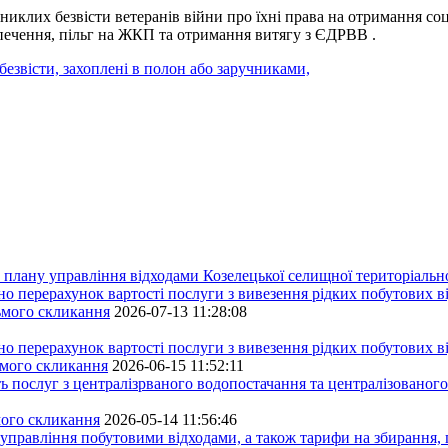
иклих безвісти ветеранів війни про їхні права на отримання со
зпечення, пільг на ЖКП та отримання витягу з ЄДРВВ .
безвісти, захоплені в полон або заручниками,
плану управління відходами Козелецької селищної територіальн
ерахунок вартості послуги з вивезення рідких побутових ві
сьмого скликання
2026-07-13 11:28:08
ерахунок вартості послуги з вивезення рідких побутових ві
ьмого скликання
2026-06-15 11:52:11
ь послуг з централізрваного водопостачання та централізованого
мого скликання
2026-05-14 11:56:46
управління побутовими відходами, а також тарифи на збирання, 