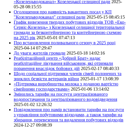
«Козелецьводоканал» Козелецької селищної ради
2025-
05-28 08:15:55
Оголошення про наявність вакантних посад у КП
"Козелецьводоканал" селищної ради
2025-05-15 08:45:15
Графік вивезення твердих побутових відходів ТОВ «Еко-
Сервіс-Козелець» з Козелецької селищної територіальної
громади за безконтейнерною та контейнерною схемою
на 2025 рік
2025-05-01 07:47:13
Про встановлення поливального сезону в 2025 році
2025-04-14 07:29:47
До уваги жителів громади
2025-03-18 14:02:16
Реабілітаційний центр «Добрий Брат» надає
реабілітаційне лікування військовим, які отримали
поранення внаслідок бойових дій
2025-02-17 08:40:33
Щодо соціальної підтримки членів сімей полонених та
зниклих безвісти ветеранів війни
2025-01-17 13:08:39
«Підтримка виробництва молока з доданою вартістю
сімейними господарствами»
2025-01-06 13:14:02
Змінились тарифи на послуги централізованого
водопостачання та централізованого водовідведення
2025-01-02 12:26:32
Повідомлення про намір встановити тарифи на послуги
з управління побутовими відходами, а також тарифи на
збирання, перевезення та видалення побутових відходів
2024-12-27 09:08:39