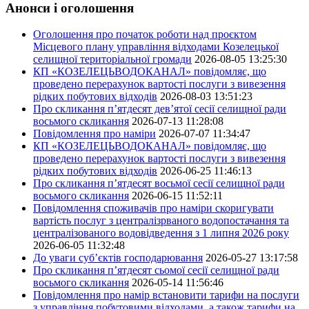
Анонси і оголошення
Оголошення про початок роботи над проєктом
Місцевого плану управління відходами Козелецької
селищної територіальної громади
2026-08-05 13:25:30
КП «КОЗЕЛЕЦЬВОДОКАНАЛ» повідомляє, що
проведено перерахунок вартості послуги з вивезення
рідких побутових відходів
2026-08-03 13:51:23
Про скликання п’ятдесят дев’ятої сесії селищної ради
восьмого скликання
2026-07-13 11:28:08
Повідомлення про наміри
2026-07-07 11:34:47
КП «КОЗЕЛЕЦЬВОДОКАНАЛ» повідомляє, що
проведено перерахунок вартості послуги з вивезення
рідких побутових відходів
2026-06-25 11:46:13
Про скликання п’ятдесят восьмої сесії селищної ради
восьмого скликання
2026-06-15 11:52:11
Повідомлення споживачів про наміри скоригувати
вартість послуг з централізрваного водопостачання та
централізованого водовідведення з 1 липня 2026 року
2026-06-05 11:32:48
До уваги суб’єктів господарювання
2026-05-27 13:17:58
Про скликання п’ятдесят сьомої сесії селищної ради
восьмого скликання
2026-05-14 11:56:46
Повідомлення про намір встановити тарифи на послуги
з управління побутовими відходами, а також тарифи на