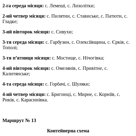
2-га середа місяця:
с. Лемеші, с. Лихолітки;
2-ий четвер місяця:
с. Пилятин, с. Ставиське, с. Патюти, с.
Гладке;
3-ий вівторок місяця:
с. Сивухи;
3-тя середа місяця:
с. Гарбузин, с. Олексіївщина, с. Єрків, с.
Тополі;
3-тя п’ятниця місяця:
с. Мостище, с. Нічогівка;
4-ий вівторок місяця:
с. Омелянів, с. Привітне, с.
Калитянське;
4-та середа місяця:
с. Горбачі, с. Шуляки;
4-ий четвер місяця:
с. Бригинці, с. Мирне, с. Корніїв, с.
Риків, с. Карасинівка.
Маршрут № 13
Контейнерна схема