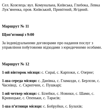
Сел. Козелець: вул. Комунальна, Київська, Глибока, Левка
Лук’яненка, пров. Київський, Привітний, Ягідний.
Маршрут № 11
Щоп’ятниці з 9:00
За індивідуальними договорами про надання послуг з
управління побутовими відходами з юридичними особами.
Маршрут № 12
1-ий вівторок місяця:
с. Сираї, с. Карпоки, с. Озерне;
1-ша середа місяця:
с. Данівка, с. Гламазди, с. Берлози, с.
Часнівці, с. Скрипчин, с. Пушкарі;
1-ий четвер місяця:
с. Білейки, с. Новики, с. Шами, с.
Кривицьке, с. Опеньки, с. Тарасів;
1-ша п’ятниця місяця:
с. Бобруйки, с. Булахів;