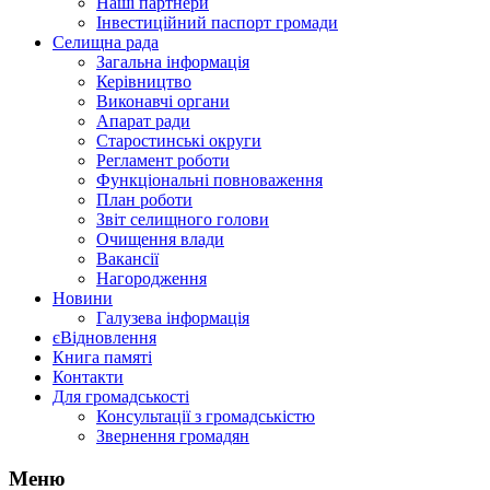
Наші партнери
Інвестиційний паспорт громади
Селищна рада
Загальна інформація
Керівництво
Виконавчі органи
Апарат ради
Старостинські округи
Регламент роботи
Функціональні повноваження
План роботи
Звіт селищного голови
Очищення влади
Вакансії
Нагородження
Новини
Галузева інформація
єВідновлення
Книга памяті
Контакти
Для громадськості
Консультації з громадськістю
Звернення громадян
Меню