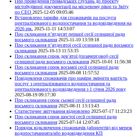
Про проведення громадських слухань до проєкту
містобудівної документації на місцевому рівні та Звіту
по СЕО
2025-12-05 09:05:46
Встановлено тарифи для споживачів на послуги
централізованого водопостачання та водовідведення на
2026 рік.
2025-11-11 14:53:07
Про скликання п’ятдесят першої сесії селищної ради
восьмого скликання
2025-11-10 13:59:18
Про скликання п’ятдесятої сесії селищної ради восьмого
скликання
2025-10-13 11:53:35
Про скликання сорок дев’ятої (позачергової) сесії
селищної ради восьмого скликання
2025-10-01 11:56:38
Про скликання сорок восьмої сесії селищної ради
восьмого скликання
2025-09-08 11:57:52
Повідомленя споживачів про наміри змінити вартість
послуг з централізованого водопостачання та
централізованого водовідведення з 1 січня 2026 року
2025-08-19 09:17:30
Про скликання сорок сьомої сесії селищної ради
восьмого скликання
2025-08-11 13:13:43
Статистичне звітування відновлено
2025-07-17 11:23:23
Про скликання сорок шостої сесії селищної ради
восьмого скликання
2025-07-14 12:07:45
Порядок відключення споживачів (абонентів) від мереж
водопостачаннята/або водовідведення КП