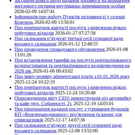
Засідання комісії щодо надання допомоги на вирішення
житлового питання внутрішньо переміщеним особам
2026-02-09 14:07:41
Інформація про роботу Пунктів незламності у селищі
Козелець
2026-02-09 13:56:01
Про перерахунок вартості послуги з вивезення рідких
побутових відходів
2026-01-27 07:27:58
Про скликання п’ятдесят третьої сесії селищної ради
восьмого скликання
2026-01-12 12:48:55
Про проведення громадського обговорення
2026-01-08
13:01:26
Про встановлення тарифів на послуги централізованого
водопостачання та централізованого водовідведення на
2026 рік
2026-01-06 09:43:02
Про зміну розміру абонентської плати з 01.01.2026 року
2025-12-24 10:22:19
Про перерахунок вартості послуги з вивезення рідких
побутових відходів
2025-12-24 10:20:48
Оприлюднення звіту СЕО: реконструкція під автомийку
та кафе (вул. Соборності, 2).
2025-12-19 14:05:01
Про припинення надання послуг з утримання будинків
КП «Козелецьводоканал»: роз’яснення та кроки для
співвласників
2025-12-17 14:07:36
Про скликання п’ятдесят другої сесії селищної ради
восьмого скликання
2025-12-08 13:52:00