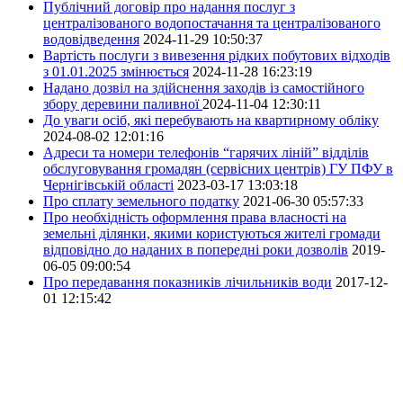
Публічний договір про надання послуг з
централізованого водопостачання та централізованого
водовідведення
2024-11-29 10:50:37
Вартість послуги з вивезення рідких побутових відходів
з 01.01.2025 змінюється
2024-11-28 16:23:19
Надано дозвіл на здійснення заходів із самостійного
збору деревини паливної
2024-11-04 12:30:11
До уваги осіб, які перебувають на квартирному обліку
2024-08-02 12:01:16
Адреси та номери телефонів “гарячих ліній” відділів
обслуговування громадян (сервісних центрів) ГУ ПФУ в
Чернігівській області
2023-03-17 13:03:18
Про сплату земельного податку
2021-06-30 05:57:33
Про необхідність оформлення права власності на
земельні ділянки, якими користуються жителі громади
відповідно до наданих в попередні роки дозволів
2019-
06-05 09:00:54
Про передавання показників лічильників води
2017-12-
01 12:15:42