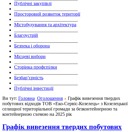
Публічні закупівлі
___________________________
Просторовий розвиток території
___________________________
Містобудування та архітектура
___________________________
Благоустрій
___________________________
Безпека і оборона
___________________________
Місцеві вибори
___________________________
Сторінка профспілки
___________________________
Безбар’єрність
___________________________
Публічні інвестиції
Ви тут:
Головна
Оголошення
Графік вивезення твердих
побутових відходів ТОВ «Еко-Сервіс-Козелець» з Козелецької
селищної територіальної громади за безконтейнерною та
контейнерною схемою на 2025 рік
Графік вивезення твердих побутових