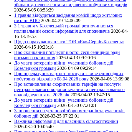
збирання, перевезення та видалення побутових відходів
2026-05-05 08:53:29
1 травня відбудеться засідання комісії щодо житлових
питань ВПО
2026-04-29 14:06:09
З 1 травня у Козелецькій громаді розпочинається
поливальний сезон: інформація для споживачів
2026-04-
16 13:19:53
Щодо нарахування плати ТОВ «Еко-Сервіс-Козелець»
2026-04-15 10:23:18
Про скликання п’ятдесят шостої сесії селищної ради
восьмого скликання
2026-04-13 09:20:16
До уваги ветеранів війни, учасників бойових дій
Козелецької громади
2026-04-09 09:29:14
Про перерахунок вартості послуги з вивезення рідких
побутових відходів з 08.04.2026 року
2026-04-06 13:09:08
Про встановлення скоригованих тарифів на послуги
централізованого водопостачання та централізованого
водовідведення на 2026 рік
2026-04-02 13:47:15
До уваги ветеранів війни, учасників бойових дій
Козелецької громади
2026-03-30 07:21:01
Запрошення на установчі збори ветеранів та учасників
бойових дій
2026-03-25 07:22:01
Важлива інформація для власників сільгосптехніки
2026-03-20 10:05:40
Про скликання п’ятдесят п’ятої сесії селищної ради