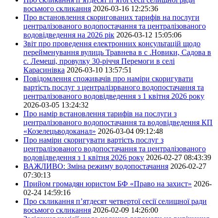
восьмого скликання
2026-03-16 12:25:36
Про встановлення скоригованих тарифів на послуги
централізованого водопостачання та централізованого
водовідведення на 2026 рік
2026-03-12 15:05:06
Звіт про проведення електронних консультацій щодо
перейменування вулиць Травнева в с .Новики, Садова в
с. Лемеші, провулку 30-річчя Перемоги в селі
Карасинівка
2026-03-10 13:57:51
Повідомлення споживачів про наміри скоригувати
вартість послуг з централізрваного водопостачання та
централізованого водовідведення з 1 квітня 2026 року
2026-03-05 13:24:32
Про намір встановлення тарифів на послуги з
централізованого водопостачання та водовідведення КП
«Козелецьводоканал»
2026-03-04 09:12:48
Про наміри скоригувати вартість послуг з
централізованого водопостачання та централізованого
водовідведення з 1 квітня 2026 року
2026-02-27 08:43:39
ВАЖЛИВО: Зміна режиму водопостачання
2026-02-27
07:30:13
Прийом громадян юристом БФ «Право на захист»
2026-
02-24 14:59:16
Про скликання п’ятдесят четвертої сесії селищної ради
восьмого скликання
2026-02-09 14:26:00