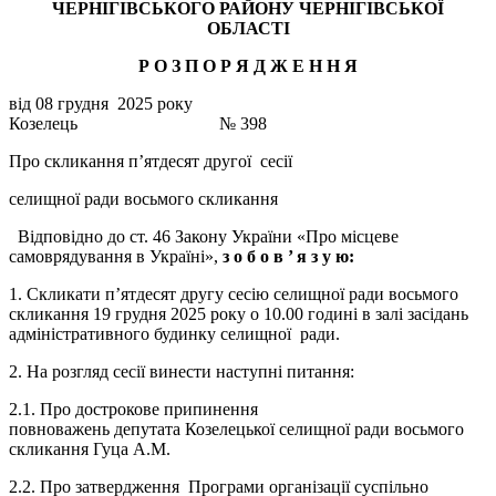
ЧЕРНІГІВСЬКОГО РАЙОНУ ЧЕРНІГІВСЬКОЇ
ОБЛАСТІ
Р О З П О Р Я Д Ж Е Н
Н
Я
від 08 грудня 2025 року
Козелець № 398
Про скликання п’ятдесят другої сесії
селищної ради восьмого скликання
Відповідно до ст. 46 Закону України «Про місцеве
самоврядування в Україні»,
з о б о в ’
я з у ю:
1. Скликати п’ятдесят другу сесію селищної ради восьмого
скликання 19 грудня 2025 року о 10.00 годині в залі засідань
адміністративного будинку селищної ради.
2. На розгляд сесії винести наступні питання:
2.1. Про дострокове припинення
повноважень депутата Козелецької селищної ради восьмого
скликання Гуца А.М.
2.2. Про затвердження Програми організації суспільно