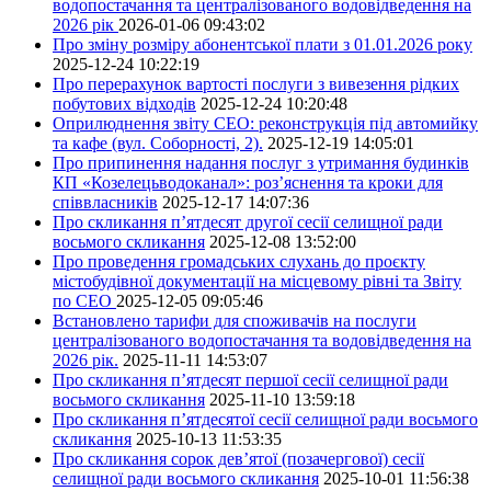
водопостачання та централізованого водовідведення на
2026 рік
2026-01-06 09:43:02
Про зміну розміру абонентської плати з 01.01.2026 року
2025-12-24 10:22:19
Про перерахунок вартості послуги з вивезення рідких
побутових відходів
2025-12-24 10:20:48
Оприлюднення звіту СЕО: реконструкція під автомийку
та кафе (вул. Соборності, 2).
2025-12-19 14:05:01
Про припинення надання послуг з утримання будинків
КП «Козелецьводоканал»: роз’яснення та кроки для
співвласників
2025-12-17 14:07:36
Про скликання п’ятдесят другої сесії селищної ради
восьмого скликання
2025-12-08 13:52:00
Про проведення громадських слухань до проєкту
містобудівної документації на місцевому рівні та Звіту
по СЕО
2025-12-05 09:05:46
Встановлено тарифи для споживачів на послуги
централізованого водопостачання та водовідведення на
2026 рік.
2025-11-11 14:53:07
Про скликання п’ятдесят першої сесії селищної ради
восьмого скликання
2025-11-10 13:59:18
Про скликання п’ятдесятої сесії селищної ради восьмого
скликання
2025-10-13 11:53:35
Про скликання сорок дев’ятої (позачергової) сесії
селищної ради восьмого скликання
2025-10-01 11:56:38