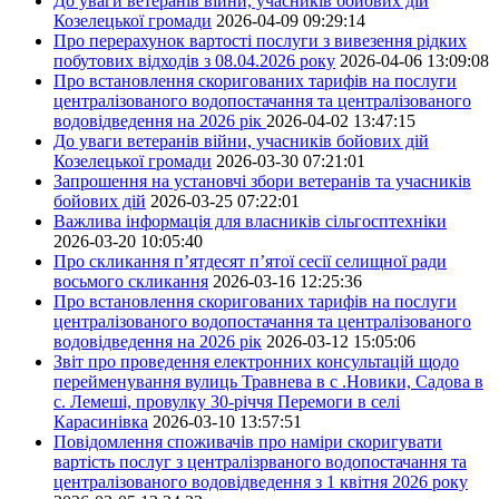
До уваги ветеранів війни, учасників бойових дій
Козелецької громади
2026-04-09 09:29:14
Про перерахунок вартості послуги з вивезення рідких
побутових відходів з 08.04.2026 року
2026-04-06 13:09:08
Про встановлення скоригованих тарифів на послуги
централізованого водопостачання та централізованого
водовідведення на 2026 рік
2026-04-02 13:47:15
До уваги ветеранів війни, учасників бойових дій
Козелецької громади
2026-03-30 07:21:01
Запрошення на установчі збори ветеранів та учасників
бойових дій
2026-03-25 07:22:01
Важлива інформація для власників сільгосптехніки
2026-03-20 10:05:40
Про скликання п’ятдесят п’ятої сесії селищної ради
восьмого скликання
2026-03-16 12:25:36
Про встановлення скоригованих тарифів на послуги
централізованого водопостачання та централізованого
водовідведення на 2026 рік
2026-03-12 15:05:06
Звіт про проведення електронних консультацій щодо
перейменування вулиць Травнева в с .Новики, Садова в
с. Лемеші, провулку 30-річчя Перемоги в селі
Карасинівка
2026-03-10 13:57:51
Повідомлення споживачів про наміри скоригувати
вартість послуг з централізрваного водопостачання та
централізованого водовідведення з 1 квітня 2026 року