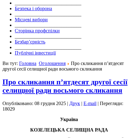
___________________________
Безпека і оборона
___________________________
Місцеві вибори
___________________________
Сторінка профспілки
___________________________
Безбар’єрність
___________________________
Публічні інвестиції
Ви тут:
Головна
Оголошення
Про скликання п’ятдесят
другої сесії селищної ради восьмого скликання
Про скликання п’ятдесят другої сесії
селищної ради восьмого скликання
Опубліковано: 08 грудня 2025
|
Друк
|
E-mail
|
Перегляди:
18029
Україна
КОЗЕЛЕЦЬКА СЕЛИЩНА РАДА