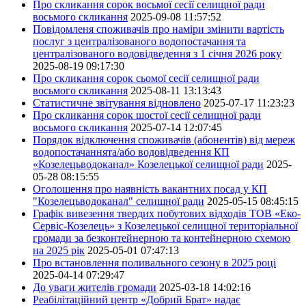
Про скликання сорок восьмої сесії селищної ради
восьмого скликання
2025-09-08 11:57:52
Повідомленя споживачів про наміри змінити вартість
послуг з централізованого водопостачання та
централізованого водовідведення з 1 січня 2026 року
2025-08-19 09:17:30
Про скликання сорок сьомої сесії селищної ради
восьмого скликання
2025-08-11 13:13:43
Статистичне звітування відновлено
2025-07-17 11:23:23
Про скликання сорок шостої сесії селищної ради
восьмого скликання
2025-07-14 12:07:45
Порядок відключення споживачів (абонентів) від мереж
водопостачаннята/або водовідведення КП
«Козелецьводоканал» Козелецької селищної ради
2025-
05-28 08:15:55
Оголошення про наявність вакантних посад у КП
"Козелецьводоканал" селищної ради
2025-05-15 08:45:15
Графік вивезення твердих побутових відходів ТОВ «Еко-
Сервіс-Козелець» з Козелецької селищної територіальної
громади за безконтейнерною та контейнерною схемою
на 2025 рік
2025-05-01 07:47:13
Про встановлення поливального сезону в 2025 році
2025-04-14 07:29:47
До уваги жителів громади
2025-03-18 14:02:16
Реабілітаційний центр «Добрий Брат» надає