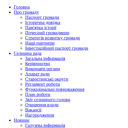
Головна
Про громаду
Паспорт громади
Історична довідка
Пам'ятки історії
Почесний громадянин
Стратегія розвитку громади
Наші партнери
Інвестиційний паспорт громади
Селищна рада
Загальна інформація
Керівництво
Виконавчі органи
Апарат ради
Старостинські округи
Регламент роботи
Функціональні повноваження
План роботи
Звіт селищного голови
Очищення влади
Вакансії
Нагородження
Новини
Галузева інформація