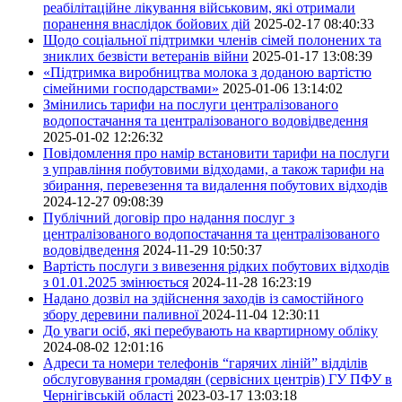
реабілітаційне лікування військовим, які отримали
поранення внаслідок бойових дій
2025-02-17 08:40:33
Щодо соціальної підтримки членів сімей полонених та
зниклих безвісти ветеранів війни
2025-01-17 13:08:39
«Підтримка виробництва молока з доданою вартістю
сімейними господарствами»
2025-01-06 13:14:02
Змінились тарифи на послуги централізованого
водопостачання та централізованого водовідведення
2025-01-02 12:26:32
Повідомлення про намір встановити тарифи на послуги
з управління побутовими відходами, а також тарифи на
збирання, перевезення та видалення побутових відходів
2024-12-27 09:08:39
Публічний договір про надання послуг з
централізованого водопостачання та централізованого
водовідведення
2024-11-29 10:50:37
Вартість послуги з вивезення рідких побутових відходів
з 01.01.2025 змінюється
2024-11-28 16:23:19
Надано дозвіл на здійснення заходів із самостійного
збору деревини паливної
2024-11-04 12:30:11
До уваги осіб, які перебувають на квартирному обліку
2024-08-02 12:01:16
Адреси та номери телефонів “гарячих ліній” відділів
обслуговування громадян (сервісних центрів) ГУ ПФУ в
Чернігівській області
2023-03-17 13:03:18