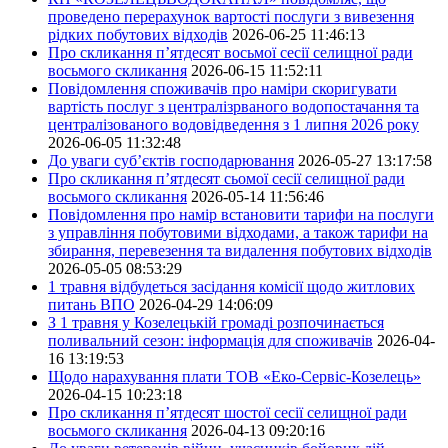
проведено перерахунок вартості послуги з вивезення
рідких побутових відходів
2026-06-25 11:46:13
Про скликання п’ятдесят восьмої сесії селищної ради
восьмого скликання
2026-06-15 11:52:11
Повідомлення споживачів про наміри скоригувати
вартість послуг з централізрваного водопостачання та
централізованого водовідведення з 1 липня 2026 року
2026-06-05 11:32:48
До уваги суб’єктів господарювання
2026-05-27 13:17:58
Про скликання п’ятдесят сьомої сесії селищної ради
восьмого скликання
2026-05-14 11:56:46
Повідомлення про намір встановити тарифи на послуги
з управління побутовими відходами, а також тарифи на
збирання, перевезення та видалення побутових відходів
2026-05-05 08:53:29
1 травня відбудеться засідання комісії щодо житлових
питань ВПО
2026-04-29 14:06:09
З 1 травня у Козелецькій громаді розпочинається
поливальний сезон: інформація для споживачів
2026-04-
16 13:19:53
Щодо нарахування плати ТОВ «Еко-Сервіс-Козелець»
2026-04-15 10:23:18
Про скликання п’ятдесят шостої сесії селищної ради
восьмого скликання
2026-04-13 09:20:16