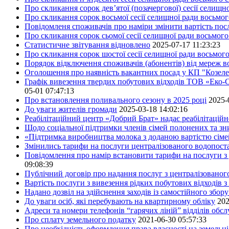
Про скликання сорок дев’ятої (позачергової) сесії селищ
Про скликання сорок восьмої сесії селищної ради восьмо
Повідомленя споживачів про наміри змінити вартість посл
Про скликання сорок сьомої сесії селищної ради восьмог
Статистичне звітування відновлено
2025-07-17 11:23:23
Про скликання сорок шостої сесії селищної ради восьмог
Порядок відключення споживачів (абонентів) від мереж 
Оголошення про наявність вакантних посад у КП "Козел
Графік вивезення твердих побутових відходів ТОВ «Еко-С
05-01 07:47:13
Про встановлення поливального сезону в 2025 році
2025-
До уваги жителів громади
2025-03-18 14:02:16
Реабілітаційний центр «Добрий Брат» надає реабілітаційн
Щодо соціальної підтримки членів сімей полонених та зни
«Підтримка виробництва молока з доданою вартістю сім
Змінились тарифи на послуги централізованого водопоста
Повідомлення про намір встановити тарифи на послуги з 
09:08:39
Публічний договір про надання послуг з централізованог
Вартість послуги з вивезення рідких побутових відходів з
Надано дозвіл на здійснення заходів із самостійного збо
До уваги осіб, які перебувають на квартирному обліку
202
Адреси та номери телефонів “гарячих ліній” відділів обс
Про сплату земельного податку
2021-06-30 05:57:33
Про необхідність оформлення права власності на земельні