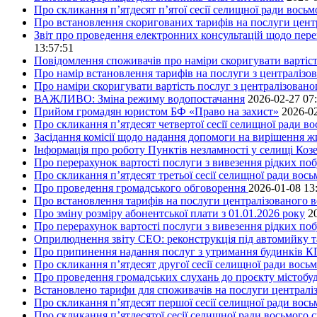
Про скликання п’ятдесят п’ятої сесії селищної ради вось
Про встановлення скоригованих тарифів на послуги центр
Звіт про проведення електронних консультацій щодо пере
13:57:51
Повідомлення споживачів про наміри скоригувати вартість
Про намір встановлення тарифів на послуги з централіз
Про наміри скоригувати вартість послуг з централізовано
ВАЖЛИВО: Зміна режиму водопостачання
2026-02-27 07
Прийом громадян юристом БФ «Право на захист»
2026-02
Про скликання п’ятдесят четвертої сесії селищної ради в
Засідання комісії щодо надання допомоги на вирішення 
Інформація про роботу Пунктів незламності у селищі Коз
Про перерахунок вартості послуги з вивезення рідких поб
Про скликання п’ятдесят третьої сесії селищної ради вос
Про проведення громадського обговорення
2026-01-08 13
Про встановлення тарифів на послуги централізованого в
Про зміну розміру абонентської плати з 01.01.2026 року
2
Про перерахунок вартості послуги з вивезення рідких поб
Оприлюднення звіту СЕО: реконструкція під автомийку та 
Про припинення надання послуг з утримання будинків КП
Про скликання п’ятдесят другої сесії селищної ради вось
Про проведення громадських слухань до проєкту містобуд
Встановлено тарифи для споживачів на послуги централіз
Про скликання п’ятдесят першої сесії селищної ради вос
Про скликання п’ятдесятої сесії селищної ради восьмого 