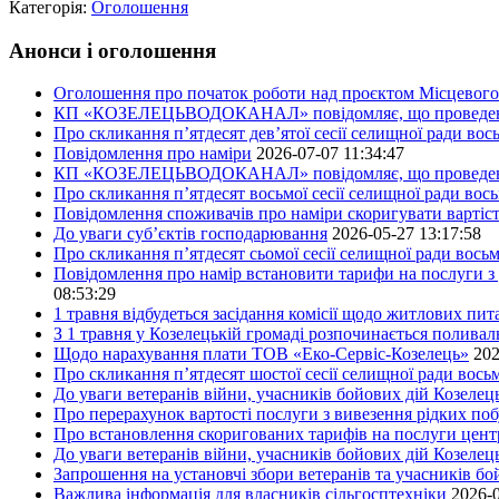
Категорія:
Оголошення
Анонси і оголошення
Оголошення про початок роботи над проєктом Місцевого 
КП «КОЗЕЛЕЦЬВОДОКАНАЛ» повідомляє, що проведено пер
Про скликання п’ятдесят дев’ятої сесії селищної ради во
Повідомлення про наміри
2026-07-07 11:34:47
КП «КОЗЕЛЕЦЬВОДОКАНАЛ» повідомляє, що проведено пер
Про скликання п’ятдесят восьмої сесії селищної ради вос
Повідомлення споживачів про наміри скоригувати вартіст
До уваги суб’єктів господарювання
2026-05-27 13:17:58
Про скликання п’ятдесят сьомої сесії селищної ради вось
Повідомлення про намір встановити тарифи на послуги з 
08:53:29
1 травня відбудеться засідання комісії щодо житлових пи
З 1 травня у Козелецькій громаді розпочинається поливал
Щодо нарахування плати ТОВ «Еко-Сервіс-Козелець»
202
Про скликання п’ятдесят шостої сесії селищної ради вос
До уваги ветеранів війни, учасників бойових дій Козелец
Про перерахунок вартості послуги з вивезення рідких побу
Про встановлення скоригованих тарифів на послуги центр
До уваги ветеранів війни, учасників бойових дій Козелец
Запрошення на установчі збори ветеранів та учасників бо
Важлива інформація для власників сільгосптехніки
2026-0