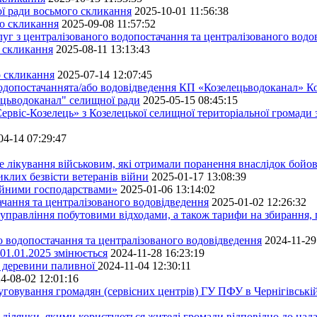
ної ради восьмого скликання
2025-10-01 11:56:38
го скликання
2025-09-08 11:57:52
уг з централізованого водопостачання та централізованого водов
о скликання
2025-08-11 13:13:43
о скликання
2025-07-14 12:07:45
водопостачаннята/або водовідведення КП «Козелецьводоканал» Ко
ецьводоканал" селищної ради
2025-05-15 08:45:15
ервіс-Козелець» з Козелецької селищної територіальної громади
04-14 07:29:47
е лікування військовим, які отримали поранення внаслідок бойов
клих безвісти ветеранів війни
2025-01-17 13:08:39
ейними господарствами»
2025-01-06 13:14:02
чання та централізованого водовідведення
2025-01-02 12:26:32
управління побутовими відходами, а також тарифи на збирання, 
о водопостачання та централізованого водовідведення
2024-11-29
 01.01.2025 змінюється
2024-11-28 16:23:19
ру деревини паливної
2024-11-04 12:30:11
4-08-02 12:01:16
луговування громадян (сервісних центрів) ГУ ПФУ в Чернігівській
 ділянки, якими користуються жителі громади відповідно до над