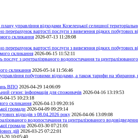
плану управління відходами Козелецької селищної територіальн
ерахунок вартості послуги з вивезення рідких побутових ві
сьмого скликання
2026-07-13 11:28:08
ерахунок вартості послуги з вивезення рідких побутових ві
ьмого скликання
2026-06-15 11:52:11
ь послуг з централізрваного водопостачання та централізованого
мого скликання
2026-05-14 11:56:46
управління побутовими відходами, а також тарифи на збирання, 
тань ВПО
2026-04-29 14:06:09
ьний сезон: інформація для споживачів
2026-04-16 13:19:53
6-04-15 10:23:18
ьмого скликання
2026-04-13 09:20:16
ької громади
2026-04-09 09:29:14
тових відходів з 08.04.2026 року
2026-04-06 13:09:08
алізованого водопостачання та централізованого водовідведення
ької громади
2026-03-30 07:21:01
йових дій
2026-03-25 07:22:01
3-20 10:05:40