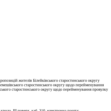
пропозицій жителів Білейківського старостинського округу
 Лемешівського старостинського округу щодо перейменування
вського старостинського округу щодо перейменування провулку
крило, ІІІ поверх, каб. 310, електронна пошта: