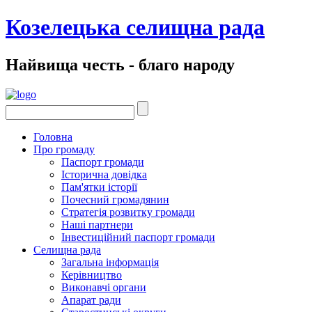
Козелецька селищна рада
Найвища честь - благо народу
Головна
Про громаду
Паспорт громади
Історична довідка
Пам'ятки історії
Почесний громадянин
Стратегія розвитку громади
Наші партнери
Інвестиційний паспорт громади
Селищна рада
Загальна інформація
Керівництво
Виконавчі органи
Апарат ради