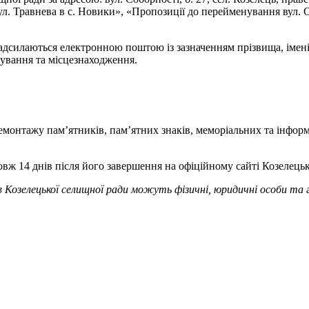
л. Травнева в с. Новики», «Пропозиції до перейменування вул. С
адсилаються електронною поштою із зазначенням прізвища, імені, 
нування та місцезнаходження.
 демонтажу пам’ятників, пам’ятних знаків, меморіальних та інфо
ж 14 днів після його завершення на офіційному сайті Козелецьк
ів Козелецької селищної ради можуть фізичні, юридичні особи та 