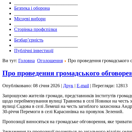
___________________________
Безпека і оборона
___________________________
Місцеві вибори
___________________________
Сторінка профспілки
___________________________
Безбар’єрність
___________________________
Публічні інвестиції
Ви тут:
Головна
Оголошення
Про проведення громадського 
Про проведення громадського обговоре
Опубліковано: 08 січня 2026
|
Друк
|
E-mail
|
Перегляди: 12813
Запрошуємо жителів громади, представників інститутів громадя
щодо перейменування вулиці Травнева в селі Новики на честь 
вулиці Садова в селі Лемеші на честь загиблого захисника Ан
30-річчя Перемоги в селі Карасинівка на провулок Зелений.
Пропозиції виносяться на громадське обговорення, яке триватим
Зауваження та пропозиції подаються до загального відділу селищн