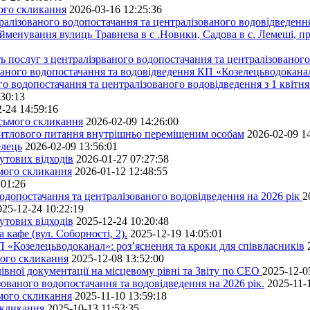
мого скликання
2026-03-16 12:25:36
алізованого водопостачання та централізованого водовідведення
йменування вулиць Травнева в с .Новики, Садова в с. Лемеші, пр
 послуг з централізрваного водопостачання та централізованого 
ованого водопостачання та водовідведення КП «Козелецьводокана
го водопостачання та централізованого водовідведення з 1 квітня
:30:13
-24 14:59:16
осьмого скликання
2026-02-09 14:26:00
житлового питання внутрішньо переміщеним особам
2026-02-09 1
елець
2026-02-09 13:56:01
утових відходів
2026-01-27 07:27:58
ьмого скликання
2026-01-12 12:48:55
:01:26
одопостачання та централізованого водовідведення на 2026 рік
2
025-12-24 10:22:19
утових відходів
2025-12-24 10:20:48
кафе (вул. Соборності, 2).
2025-12-19 14:05:01
 «Козелецьводоканал»: роз’яснення та кроки для співвласників
мого скликання
2025-12-08 13:52:00
івної документації на місцевому рівні та Звіту по СЕО
2025-12-0
ованого водопостачання та водовідведення на 2026 рік.
2025-11-
ьмого скликання
2025-11-10 13:59:18
скликання
2025-10-13 11:53:35