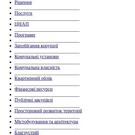
Рішення
___________________________
Послуги
___________________________
ЦНАП
___________________________
Програми
___________________________
Запобігання корупції
___________________________
Комунальні установи
___________________________
Комунальна власність
___________________________
Квартирний облік
___________________________
Фінансові ресурси
___________________________
Публічні закупівлі
___________________________
Просторовий розвиток території
___________________________
Містобудування та архітектура
___________________________
Благоустрій