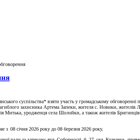
обговорення
ння
нського суспільства* взяти участь у громадському обговоренні 
загиблого захисника Артема Запеки, жителя с. Новики, жителів
дрія Митька, уродженця села Шолойки, а також жителів Бригинці
е з 08 січня 2026 року до 08 березня 2026 року.
ої ради за адресою: вул. Соборності, б. 27, сел. Козелець, праве 