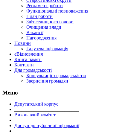
Старостинські округи
Регламент роботи
Функціональні повноваження
План роботи
Звіт селищного голови
Очищення влади
Вакансії
Нагородження
Новини
Галузева інформація
єВідновлення
Книга памяті
Контакти
Для громадськості
Консультації з громадськістю
Звернення громадян
Меню
Депутатський корпус
___________________________
Виконавчий комітет
___________________________
Доступ до публічної інформації
___________________________