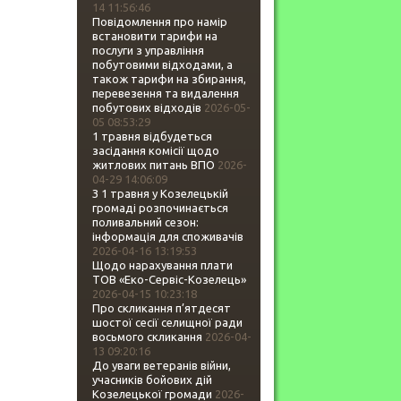
14 11:56:46
Повідомлення про намір
встановити тарифи на
послуги з управління
побутовими відходами, а
також тарифи на збирання,
перевезення та видалення
побутових відходів
2026-05-
05 08:53:29
1 травня відбудеться
засідання комісії щодо
житлових питань ВПО
2026-
04-29 14:06:09
З 1 травня у Козелецькій
громаді розпочинається
поливальний сезон:
інформація для споживачів
2026-04-16 13:19:53
Щодо нарахування плати
ТОВ «Еко-Сервіс-Козелець»
2026-04-15 10:23:18
Про скликання п’ятдесят
шостої сесії селищної ради
восьмого скликання
2026-04-
13 09:20:16
До уваги ветеранів війни,
учасників бойових дій
Козелецької громади
2026-