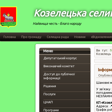
Козелецька сели
Найвища честь - благо народу
Головна
Про громаду
Селищна рада
Новини
єВідновлення
Ви тут:
Г
Меню
Козелець
Депутатський корпус
___________________________
Виконавчий комітет
Інформ
___________________________
Доступ до публічної
Опубліко
інформації
___________________________
Шановні м
Рішення
У зв’язку
___________________________
погодним
Послуги
НЕЗЛАМНО
___________________________
ЦНАП
КП «Козе
___________________________
Адреса: 📍
Графік роб
Програми