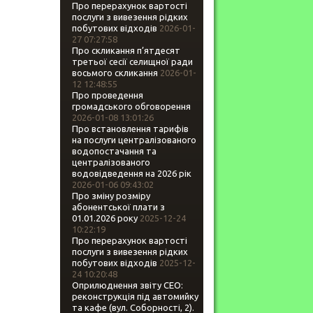
Про перерахунок вартості
послуги з вивезення рідких
побутових відходів
2026-01-
27 07:27:58
Про скликання п’ятдесят
третьої сесії селищної ради
восьмого скликання
2026-01-
12 12:48:55
Про проведення
громадського обговорення
2026-01-08 13:01:26
Про встановлення тарифів
на послуги централізованого
водопостачання та
централізованого
водовідведення на 2026 рік
2026-01-06 09:43:02
Про зміну розміру
абонентської плати з
01.01.2026 року
2025-12-24
10:22:19
Про перерахунок вартості
послуги з вивезення рідких
побутових відходів
2025-12-
24 10:20:48
Оприлюднення звіту СЕО:
реконструкція під автомийку
та кафе (вул. Соборності, 2).