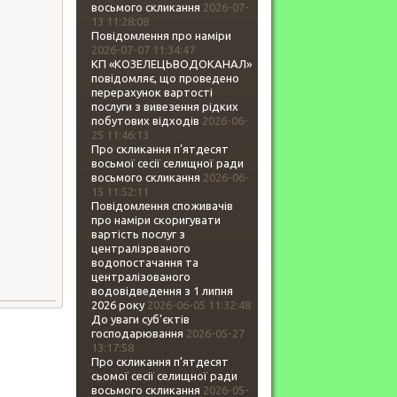
восьмого скликання
2026-07-
13 11:28:08
Повідомлення про наміри
2026-07-07 11:34:47
КП «КОЗЕЛЕЦЬВОДОКАНАЛ»
повідомляє, що проведено
перерахунок вартості
послуги з вивезення рідких
побутових відходів
2026-06-
25 11:46:13
Про скликання п’ятдесят
восьмої сесії селищної ради
восьмого скликання
2026-06-
15 11:52:11
Повідомлення споживачів
про наміри скоригувати
вартість послуг з
централізрваного
водопостачання та
централізованого
водовідведення з 1 липня
2026 року
2026-06-05 11:32:48
До уваги суб’єктів
господарювання
2026-05-27
13:17:58
Про скликання п’ятдесят
сьомої сесії селищної ради
восьмого скликання
2026-05-