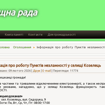
щна рада
Книга памяті
Контакти
Для громадськості
оловна
Оголошення
Інформація про роботу Пунктів незламності
ація про роботу Пунктів незламності у селищі Козелець
вано: 09 лютого 2026
|
Друк
|
E-mail
|
Перегляди: 11774
ешканці громади!
 з частими та тривалими відключеннями електроенергії, а також несп
и умовами, нагадуємо, що у селищі Козелець функціонують та
СТІ.
лецьводоканал»
 сел. Козелець, вул. Сидорука, 9
оти: Пн, Вт, Ср, Чт, Пт: 08:00-17:00