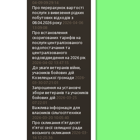
04-09 09:29:14
Про перерахунок вартості
послуги з вивезення рідких
побутових відходів з
08.04.2026 року
2026-04-06
13:09:08
Про встановлення
скоригованих тарифів на
послуги централізованого
водопостачання та
централізованого
водовідведення на 2026 рік
2026-04-02 13:47:15
До уваги ветеранів війни,
учасників бойових дій
Козелецької громади
2026-
03-30 07:21:01
Запрошення на установчі
збори ветеранів та учасників
бойових дій
2026-03-25
07:22:01
Важлива інформація для
власників сільгосптехніки
2026-03-20 10:05:40
Про скликання п’ятдесят
п’ятої сесії селищної ради
восьмого скликання
2026-03-
16 12:25:36