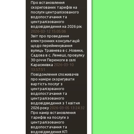
Про встановлення
скоригованих тарифів на
послуги централізованого
водопостачання та
централізованого
водовідведення на 2026 рік
2026-03-12 15:05:06
Звіт про проведення
електронних консультацій
щодо перейменування
вулиць Травнева в с .Новики,
Садова в с. Лемеші, провулку
30-річчя Перемоги в селі
Карасинівка
2026-03-10
13:57:51
Повідомлення споживачів
про наміри скоригувати
вартість послуг з
централізрваного
водопостачання та
централізованого
водовідведення з 1 квітня
2026 року
2026-03-05 13:24:32
Про намір встановлення
тарифів на послуги з
централізованого
водопостачання та
водовідведення КП