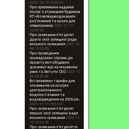
2025-12-19 14:05:01
Про припинення надання
послуг з утримання будинків
КП «Козелецьводоканал»:
роз’яснення та кроки для
співвласників
2025-12-17
14:07:36
Про скликання п’ятдесят
другої сесії селищної ради
восьмого скликання
2025-12-
08 13:52:00
Про проведення
громадських слухань до
проєкту містобудівної
документації на місцевому
рівні та Звіту по СЕО
2025-12-
05 09:05:46
Встановлено тарифи для
споживачів на послуги
централізованого
водопостачання та
водовідведення на 2026 рік.
2025-11-11 14:53:07
Про скликання п’ятдесят
першої сесії селищної ради
восьмого скликання
2025-11-
10 13:59:18
Про скликання п’ятдесятої