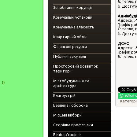
Є: тепло, 
___________________________
♿️ Доступ
Запобігання корупції
___________________________
Адмінбуді
Комунальні установи
Адреса: 📍
___________________________
Графік роб
Комунальна власність
Є: тепло, 
___________________________
♿️ Доступ
Квартирний облік
___________________________
ДСНС
Фінансові ресурси
Адреса: 📍
___________________________
Графік роб
Публічні закупівлі
Є: тепло, 
___________________________
Просторовий розвиток
території
___________________________
Містобудування та
0
архітектура
___________________________
Благоустрій
Whats
___________________________
Категорі
Безпека і оборона
___________________________
Місцеві вибори
___________________________
Сторінка профспілки
___________________________
Безбар’єрність