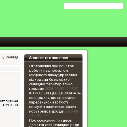
 у селищі
Анонси і оголошення
Оголошення про початок
роботи над проєктом
Місцевого плану управління
відходами Козелецької
селищної територіальної
громади
2026-08-05 13:25:30
КП «КОЗЕЛЕЦЬВОДОКАНАЛ»
повідомляє, що проведено
риятливими
перерахунок вартості
кі ПУНКТИ
послуги з вивезення рідких
побутових відходів
2026-08-
03 13:51:23
Про скликання п’ятдесят
дев’ятої сесії селищної ради