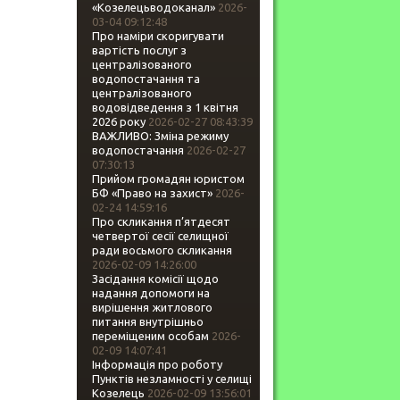
«Козелецьводоканал»
2026-
03-04 09:12:48
Про наміри скоригувати
вартість послуг з
централізованого
водопостачання та
централізованого
водовідведення з 1 квітня
2026 року
2026-02-27 08:43:39
ВАЖЛИВО: Зміна режиму
водопостачання
2026-02-27
07:30:13
Прийом громадян юристом
БФ «Право на захист»
2026-
02-24 14:59:16
Про скликання п’ятдесят
четвертої сесії селищної
ради восьмого скликання
2026-02-09 14:26:00
Засідання комісії щодо
надання допомоги на
вирішення житлового
питання внутрішньо
переміщеним особам
2026-
02-09 14:07:41
Інформація про роботу
Пунктів незламності у селищі
Козелець
2026-02-09 13:56:01