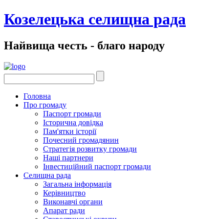
Козелецька селищна рада
Найвища честь - благо народу
Головна
Про громаду
Паспорт громади
Історична довідка
Пам'ятки історії
Почесний громадянин
Стратегія розвитку громади
Наші партнери
Інвестиційний паспорт громади
Селищна рада
Загальна інформація
Керівництво
Виконавчі органи
Апарат ради