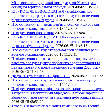
Місцевого плану управління відходами Козелецької
селищної територіальної громади
2026-08-05 13:25:30
КП «КОЗЕЛЕЦЬВОДОКАНАЛ» повідомляє, що
проведено перерахунок вартості послуги з вивезення
рідких побутових відходів
2026-08-03 13:51:23
Про скликання п’ятдесят дев’ятої сесії селищної ради
восьмого скликання
2026-07-13 11:28:08
Повідомлення про наміри
2026-07-07 11:34:47
КП «КОЗЕЛЕЦЬВОДОКАНАЛ» повідомляє, що
проведено перерахунок вартості послуги з вивезення
рідких побутових відходів
2026-06-25 11:46:13
Про скликання п’ятдесят восьмої сесії селищної ради
восьмого скликання
2026-06-15 11:52:11
Повідомлення споживачів про наміри скоригувати
вартість послуг з централізрваного водопостачання та
централізованого водовідведення з 1 липня 2026 року
2026-06-05 11:32:48
До уваги суб’єктів господарювання
2026-05-27 13:17:58
Про скликання п’ятдесят сьомої сесії селищної ради
восьмого скликання
2026-05-14 11:56:46
Повідомлення про намір встановити тарифи на послуги
з управління побутовими відходами, а також тарифи на
збирання, перевезення та видалення побутових відходів
2026-05-05 08:53:29
1 травня відбудеться засідання комісії щодо житлових