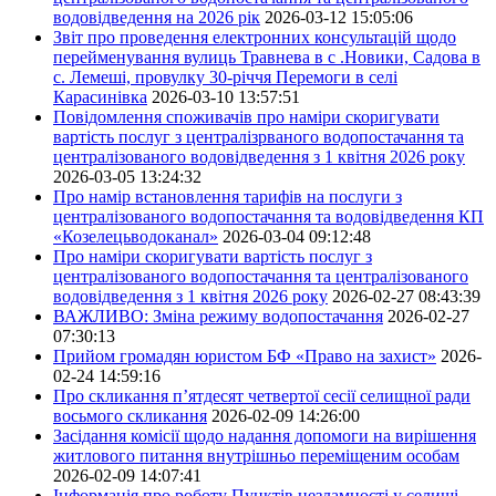
водовідведення на 2026 рік
2026-03-12 15:05:06
Звіт про проведення електронних консультацій щодо
перейменування вулиць Травнева в с .Новики, Садова в
с. Лемеші, провулку 30-річчя Перемоги в селі
Карасинівка
2026-03-10 13:57:51
Повідомлення споживачів про наміри скоригувати
вартість послуг з централізрваного водопостачання та
централізованого водовідведення з 1 квітня 2026 року
2026-03-05 13:24:32
Про намір встановлення тарифів на послуги з
централізованого водопостачання та водовідведення КП
«Козелецьводоканал»
2026-03-04 09:12:48
Про наміри скоригувати вартість послуг з
централізованого водопостачання та централізованого
водовідведення з 1 квітня 2026 року
2026-02-27 08:43:39
ВАЖЛИВО: Зміна режиму водопостачання
2026-02-27
07:30:13
Прийом громадян юристом БФ «Право на захист»
2026-
02-24 14:59:16
Про скликання п’ятдесят четвертої сесії селищної ради
восьмого скликання
2026-02-09 14:26:00
Засідання комісії щодо надання допомоги на вирішення
житлового питання внутрішньо переміщеним особам
2026-02-09 14:07:41
Інформація про роботу Пунктів незламності у селищі