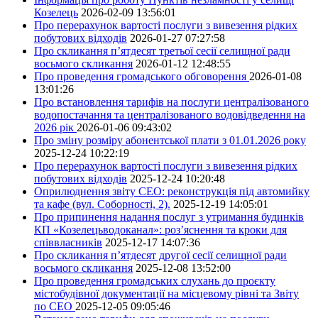
Козелець
2026-02-09 13:56:01
Про перерахунок вартості послуги з вивезення рідких
побутових відходів
2026-01-27 07:27:58
Про скликання п’ятдесят третьої сесії селищної ради
восьмого скликання
2026-01-12 12:48:55
Про проведення громадського обговорення
2026-01-08
13:01:26
Про встановлення тарифів на послуги централізованого
водопостачання та централізованого водовідведення на
2026 рік
2026-01-06 09:43:02
Про зміну розміру абонентської плати з 01.01.2026 року
2025-12-24 10:22:19
Про перерахунок вартості послуги з вивезення рідких
побутових відходів
2025-12-24 10:20:48
Оприлюднення звіту СЕО: реконструкція під автомийку
та кафе (вул. Соборності, 2).
2025-12-19 14:05:01
Про припинення надання послуг з утримання будинків
КП «Козелецьводоканал»: роз’яснення та кроки для
співвласників
2025-12-17 14:07:36
Про скликання п’ятдесят другої сесії селищної ради
восьмого скликання
2025-12-08 13:52:00
Про проведення громадських слухань до проєкту
містобудівної документації на місцевому рівні та Звіту
по СЕО
2025-12-05 09:05:46