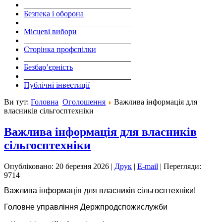
___________________________
Безпека і оборона
___________________________
Місцеві вибори
___________________________
Сторінка профспілки
___________________________
Безбар’єрність
___________________________
Публічні інвестиції
Ви тут:
Головна
Оголошення
Важлива інформація для
власників сільгосптехніки
Важлива інформація для власників
сільгосптехніки
Опубліковано: 20 березня 2026
|
Друк
|
E-mail
|
Перегляди:
9714
Важлива інформація для власників сільгосптехніки!
Головне управління Держпродспожислужби