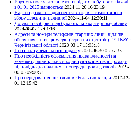
Вартість послуги з вивезення рідких побутових відходів
з 01.01.2025 змінюється
2024-11-28 16:23:19
Надано дозвіл на здійснення заходів із самостійного
збору деревини паливної
2024-11-04 12:30:11
До уваги осіб, які перебувають на квартирному обліку
2024-08-02 12:01:16
Адреси та номери телефонів “гарячих ліній” відділів
обслуговування громадян (сервісних центрів) ГУ ПФУ в
Чернігівській області
2023-03-17 13:03:18
Про сплату земельного податку
2021-06-30 05:57:33
Про необхідність оформлення права власності на
земельні ділянки, якими користуються жителі громади
відповідно до наданих в попередні роки дозволів
2019-
06-05 09:00:54
Про передавання показників лічильників води
2017-12-
01 12:15:42