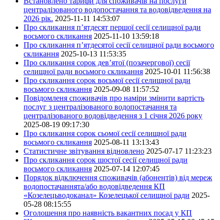
Встановлено тарифи для споживачів на послуги
централізованого водопостачання та водовідведення на
2026 рік.
2025-11-11 14:53:07
Про скликання п’ятдесят першої сесії селищної ради
восьмого скликання
2025-11-10 13:59:18
Про скликання п’ятдесятої сесії селищної ради восьмого
скликання
2025-10-13 11:53:35
Про скликання сорок дев’ятої (позачергової) сесії
селищної ради восьмого скликання
2025-10-01 11:56:38
Про скликання сорок восьмої сесії селищної ради
восьмого скликання
2025-09-08 11:57:52
Повідомленя споживачів про наміри змінити вартість
послуг з централізованого водопостачання та
централізованого водовідведення з 1 січня 2026 року
2025-08-19 09:17:30
Про скликання сорок сьомої сесії селищної ради
восьмого скликання
2025-08-11 13:13:43
Статистичне звітування відновлено
2025-07-17 11:23:23
Про скликання сорок шостої сесії селищної ради
восьмого скликання
2025-07-14 12:07:45
Порядок відключення споживачів (абонентів) від мереж
водопостачаннята/або водовідведення КП
«Козелецьводоканал» Козелецької селищної ради
2025-
05-28 08:15:55
Оголошення про наявність вакантних посад у КП