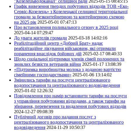
"Козелецьводоканал" селищної ради
2025-05-15 08:45:15
Графік вивезення твердих побутових відходів ТОВ «Еко-
Сервіс-Козелець» з Козелецької селищної територіальної
громади за безконтейнерною та контейнерною схемою
на 2025 рік
2025-05-01 07:47:13
Про встановлення поливального сезону в 2025 році
2025-04-14 07:29:47
До уваги жителів громади
2025-03-18 14:02:16
Реабілітаційний центр «Добрий Брат» надає
реабілітаційне лікування військовим, які отримали
поранення внаслідок бойових дій
2025-02-17 08:40:33
Щодо соціальної підтримки членів сімей полонених та
зниклих безвісти ветеранів війни
2025-01-17 13:08:39
«Підтримка виробництва молока з доданою вартістю
сімейними господарствами»
2025-01-06 13:14:02
Змінились тарифи на послуги централізованого
водопостачання та централізованого водовідведення
2025-01-02 12:26:32
Повідомлення про намір встановити тарифи на послуги
з управління побутовими відходами, а також тарифи на
збирання, перевезення та видалення побутових відходів
2024-12-27 09:08:39
Публічний договір про надання послуг з
централізованого водопостачання та централізованого
водовідведення
2024-11-29 10:50:37