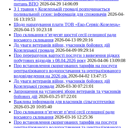
питань ВПО
2026-04-29 14:06:09
З 1 травня у Козелецькій громаді розпочинається
поливальний сезон: інформація для споживачів
2026-04-
16 13:19:53
Щодо нарахування плати ТОВ «Еко-Сервіс-Козелець»
2026-04-15 10:23:18
Про скликання п’ятдесят шостої сесії селищної ради
восьмого скликання
2026-04-13 09:20:16
До уваги ветеранів війни, учасників бойових дій
Козелецької громади
2026-04-09 09:29:14
Про перерахунок вартості послуги з вивезення рідких
побутових відходів з 08.04.2026 року
2026-04-06 13:09:08
Про встановлення скоригованих тарифів на послуги
централізованого водопостачання та централізованого
водовідведення на 2026 рік
2026-04-02 13:47:15
До уваги ветеранів війни, учасників бойових дій
Козелецької громади
2026-03-30 07:21:01
Запрошення на установчі збори ветеранів та учасників
бойових дій
2026-03-25 07:22:01
Важлива інформація для власників сільгосптехніки
2026-03-20 10:05:40
Про скликання п’ятдесят п’ятої сесії селищної ради
восьмого скликання
2026-03-16 12:25:36
Про встановлення скоригованих тарифів на послуги
централізованого водопостачання та централізованого