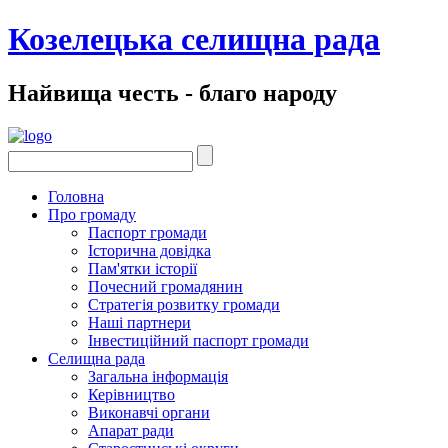
Козелецька селищна рада
Найвища честь - благо народу
Головна
Про громаду
Паспорт громади
Історична довідка
Пам'ятки історії
Почесний громадянин
Стратегія розвитку громади
Наші партнери
Інвестиційний паспорт громади
Селищна рада
Загальна інформація
Керівництво
Виконавчі органи
Апарат ради