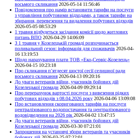
восьмого скликання
2026-05-14 11:56:46
Повідомлення про намір встановити тарифи на послуги
з управління побутовими відходами, а також тарифи на
збирання, перевезення та видалення побутових відходів
2026-05-05 08:53:29
1 травня відбудеться засідання комісії щодо житлових
питань ВПО
2026-04-29 14:06:09
З 1 травня у Козелецькій громаді розпочинається
поливальний сезон: інформація для споживачів
2026-04-
16 13:19:53
Щодо нарахування плати ТОВ «Еко-Сервіс-Козелець»
2026-04-15 10:23:18
Про скликання п’ятдесят шостої сесії селищної ради
восьмого скликання
2026-04-13 09:20:16
До уваги ветеранів війни, учасників бойових дій
Козелецької громади
2026-04-09 09:29:14
Про перерахунок вартості послуги з вивезення рідких
побутових відходів з 08.04.2026 року
2026-04-06 13:09:08
Про встановлення скоригованих тарифів на послуги
централізованого водопостачання та централізованого
водовідведення на 2026 рік
2026-04-02 13:47:15
До уваги ветеранів війни, учасників бойових дій
Козелецької громади
2026-03-30 07:21:01
Запрошення на установчі збори ветеранів та учасників
бойових дій
2026-03-25 07:22:01