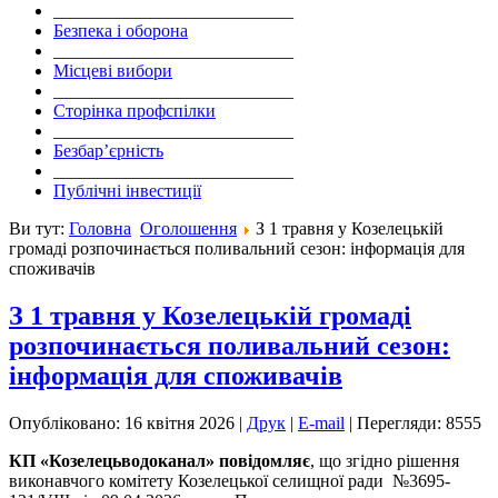
___________________________
Безпека і оборона
___________________________
Місцеві вибори
___________________________
Сторінка профспілки
___________________________
Безбар’єрність
___________________________
Публічні інвестиції
Ви тут:
Головна
Оголошення
З 1 травня у Козелецькій
громаді розпочинається поливальний сезон: інформація для
споживачів
З 1 травня у Козелецькій громаді
розпочинається поливальний сезон:
інформація для споживачів
Опубліковано: 16 квітня 2026
|
Друк
|
E-mail
|
Перегляди: 8555
КП
«
Козелецьводоканал
» повідомляє
, що згідно рішення
виконавчого комітету Козелецької селищної ради №3695-