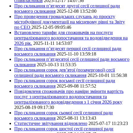
співвласників
2025-12-17 14:07:36
Про скликання п’ятдесят другої сесії селищної ради
восьмого скликання
2025-12-08 13:52:00
Про проведення громадських слухань до проєкту
містобудівної документації на місцевому рівні та Звіту
по СЕО
2025-12-05 09:05:46
Встановлено тарифи для споживачів на послуги
централізованого водопостачання та водовідведення на
2026 рік.
2025-11-11 14:53:07
Про скликання п’ятдесят першої сесії селищної ради
восьмого скликання
2025-11-10 13:59:18
Про скликання п’ятдесятої сесії селищної ради восьмого
скликання
2025-10-13 11:53:35
Про скликання сорок дев’ятої (позачергової) сесії
селищної ради восьмого скликання
2025-10-01 11:56:38
Про скликання сорок восьмої сесії селищної ради
восьмого скликання
2025-09-08 11:57:52
Повідомленя споживачів про наміри змінити вартість
послуг з централізованого водопостачання та
централізованого водовідведення з 1 січня 2026 року
2025-08-19 09:17:30
Про скликання сорок сьомої сесії селищної ради
восьмого скликання
2025-08-11 13:13:43
Статистичне звітування відновлено
2025-07-17 11:23:23
Про скликання сорок шостої сесії селищної ради