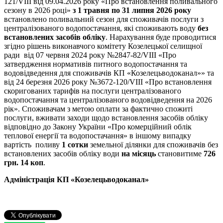
121/VIII від 09.04.2026 року «Про встановлення поливального
сезону в 2026 році»
з 1 травня по 31 липня 202
6
року
встановлено поливальний сезон для споживачів послуги з
централізованого водопостачання, які споживають воду
без
встановлених засобів обліку
. Нарахування буде проводитися
згідно рішень виконавчого комітету Козелецької селищної
ради від 07 червня 2024 року №2847-82/VIII «Про
затвердження нормативів питного водопостачання та
водовідведення для споживачів КП «Козелецьводоканал»» та
від 24 березня 2026 року №3672-120/VIII «Про встановлення
скоригованих тарифів на послуги централізованого
водопостачання та централізованого водовідведення на 2026
рік». Споживачам з метою оплати за фактично спожиті
послуги, вживати заходи щодо встановлення засобів обліку
відповідно до Закону України «Про комерційний облік
теплової енергії та водопостачання» в іншому випадку
вартість поливу
1 сотки
земельної ділянки для споживачів без
встановлених засобів обліку води
на місяць
становитиме
726
грн.
14
коп
.
Адміністрація
КП «
Козелецьводоканал
»