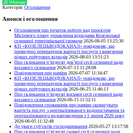
Whatsapp
Категорія:
Оголошення
Анонси і оголошення
Оголошення про початок роботи над проєктом
Місцевого плану управління відходами Козелецької
селищної територіальної громади
2026-08-05 13:25:30
КП «КОЗЕЛЕЦЬВОДОКАНАЛ» повідомляє, що
проведено перерахунок вартості послуги з вивезення
рідких побутових відходів
2026-08-03 13:51:23
Про скликання п’ятдесят дев’ятої сесії селищної ради
восьмого скликання
2026-07-13 11:28:08
Повідомлення про наміри
2026-07-07 11:34:47
КП «КОЗЕЛЕЦЬВОДОКАНАЛ» повідомляє, що
проведено перерахунок вартості послуги з вивезення
рідких побутових відходів
2026-06-25 11:46:13
Про скликання п’ятдесят восьмої сесії селищної ради
восьмого скликання
2026-06-15 11:52:11
Повідомлення споживачів про наміри скоригувати
вартість послуг з централізрваного водопостачання та
централізованого водовідведення з 1 липня 2026 року
2026-06-05 11:32:48
До уваги суб’єктів господарювання
2026-05-27 13:17:58
Про скликання п’ятдесят сьомої сесії селищної ради