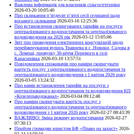
Важлива інформація для власників сільгосптехніки
2026-03-20 10:05:40
Про скликання п’ятдесят п’ятої сесії селищної ради
восьмого скликання
2026-03-16 12:25:36
Про встановлення скоригованих тарифів на послуги
централізованого водопостачання та централізованого
водовідведення на 2026 рік
2026-03-12 15:05:06
Звіт про проведення електронних консультацій щодо
перейменування вулиць Травнева в с .Новики, Садова в
с. Лемеші, провулку 30-річчя Перемоги в селі
Карасинівка
2026-03-10 13:57:51
Повідомлення споживачів про наміри скоригувати
вартість послуг з централізрваного водопостачання та
централізованого водовідведення з 1 квітня 2026 року
2026-03-05 13:24:32
Про намір встановлення тарифів на послуги з
централізованого водопостачання та водовідведення КП
«Козелецьводоканал»
2026-03-04 09:12:48
Про наміри скоригувати вартість послуг з
централізованого водопостачання та централізованого
водовідведення з 1 квітня 2026 року
2026-02-27 08:43:39
ВАЖЛИВО: Зміна режиму водопостачання
2026-02-27
07:30:13
Прийом громадян юристом БФ «Право на захист»
2026-
02-24 14:59:16