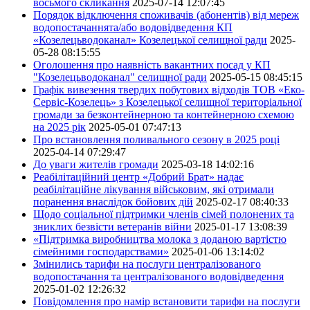
восьмого скликання
2025-07-14 12:07:45
Порядок відключення споживачів (абонентів) від мереж
водопостачаннята/або водовідведення КП
«Козелецьводоканал» Козелецької селищної ради
2025-
05-28 08:15:55
Оголошення про наявність вакантних посад у КП
"Козелецьводоканал" селищної ради
2025-05-15 08:45:15
Графік вивезення твердих побутових відходів ТОВ «Еко-
Сервіс-Козелець» з Козелецької селищної територіальної
громади за безконтейнерною та контейнерною схемою
на 2025 рік
2025-05-01 07:47:13
Про встановлення поливального сезону в 2025 році
2025-04-14 07:29:47
До уваги жителів громади
2025-03-18 14:02:16
Реабілітаційний центр «Добрий Брат» надає
реабілітаційне лікування військовим, які отримали
поранення внаслідок бойових дій
2025-02-17 08:40:33
Щодо соціальної підтримки членів сімей полонених та
зниклих безвісти ветеранів війни
2025-01-17 13:08:39
«Підтримка виробництва молока з доданою вартістю
сімейними господарствами»
2025-01-06 13:14:02
Змінились тарифи на послуги централізованого
водопостачання та централізованого водовідведення
2025-01-02 12:26:32
Повідомлення про намір встановити тарифи на послуги