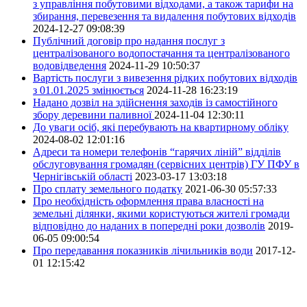
з управління побутовими відходами, а також тарифи на
збирання, перевезення та видалення побутових відходів
2024-12-27 09:08:39
Публічний договір про надання послуг з
централізованого водопостачання та централізованого
водовідведення
2024-11-29 10:50:37
Вартість послуги з вивезення рідких побутових відходів
з 01.01.2025 змінюється
2024-11-28 16:23:19
Надано дозвіл на здійснення заходів із самостійного
збору деревини паливної
2024-11-04 12:30:11
До уваги осіб, які перебувають на квартирному обліку
2024-08-02 12:01:16
Адреси та номери телефонів “гарячих ліній” відділів
обслуговування громадян (сервісних центрів) ГУ ПФУ в
Чернігівській області
2023-03-17 13:03:18
Про сплату земельного податку
2021-06-30 05:57:33
Про необхідність оформлення права власності на
земельні ділянки, якими користуються жителі громади
відповідно до наданих в попередні роки дозволів
2019-
06-05 09:00:54
Про передавання показників лічильників води
2017-12-
01 12:15:42