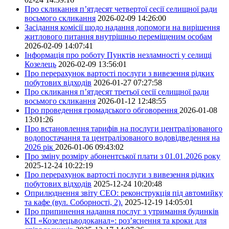
Про скликання п’ятдесят четвертої сесії селищної ради
восьмого скликання
2026-02-09 14:26:00
Засідання комісії щодо надання допомоги на вирішення
житлового питання внутрішньо переміщеним особам
2026-02-09 14:07:41
Інформація про роботу Пунктів незламності у селищі
Козелець
2026-02-09 13:56:01
Про перерахунок вартості послуги з вивезення рідких
побутових відходів
2026-01-27 07:27:58
Про скликання п’ятдесят третьої сесії селищної ради
восьмого скликання
2026-01-12 12:48:55
Про проведення громадського обговорення
2026-01-08
13:01:26
Про встановлення тарифів на послуги централізованого
водопостачання та централізованого водовідведення на
2026 рік
2026-01-06 09:43:02
Про зміну розміру абонентської плати з 01.01.2026 року
2025-12-24 10:22:19
Про перерахунок вартості послуги з вивезення рідких
побутових відходів
2025-12-24 10:20:48
Оприлюднення звіту СЕО: реконструкція під автомийку
та кафе (вул. Соборності, 2).
2025-12-19 14:05:01
Про припинення надання послуг з утримання будинків
КП «Козелецьводоканал»: роз’яснення та кроки для