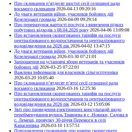
Про скликання п’ятдесят шостої сесії селищної ради
восьмого скликання
2026-04-13 09:20:16
До уваги ветеранів війни, учасників бойових дій
Козелецької громади
2026-04-09 09:29:14
Про перерахунок вартості послуги з вивезення рідких
побутових відходів з 08.04.2026 року
2026-04-06 13:09:08
Про встановлення скоригованих тарифів на послуги
централізованого водопостачання та централізованого
водовідведення на 2026 рік
2026-04-02 13:47:15
До уваги ветеранів війни, учасників бойових дій
Козелецької громади
2026-03-30 07:21:01
Запрошення на установчі збори ветеранів та учасників
бойових дій
2026-03-25 07:22:01
Важлива інформація для власників сільгосптехніки
2026-03-20 10:05:40
Про скликання п’ятдесят п’ятої сесії селищної ради
восьмого скликання
2026-03-16 12:25:36
Про встановлення скоригованих тарифів на послуги
централізованого водопостачання та централізованого
водовідведення на 2026 рік
2026-03-12 15:05:06
Звіт про проведення електронних консультацій щодо
перейменування вулиць Травнева в с .Новики, Садова в
с. Лемеші, провулку 30-річчя Перемоги в селі
Карасинівка
2026-03-10 13:57:51
Повідомлення споживачів про наміри скоригувати