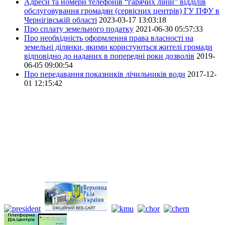
Адреси та номери телефонів “гарячих ліній” відділів
обслуговування громадян (сервісних центрів) ГУ ПФУ в
Чернігівській області
2023-03-17 13:03:18
Про сплату земельного податку
2021-06-30 05:57:33
Про необхідність оформлення права власності на
земельні ділянки, якими користуються жителі громади
відповідно до наданих в попередні роки дозволів
2019-
06-05 09:00:54
Про передавання показників лічильників води
2017-12-
01 12:15:42