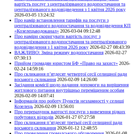
вартість послуг з централізрваного водопостачання та
централізованого водовідведення з 1 квітня 2026 року
2026-03-05 13:24:32
Про намір встановлення тарифів на послуги з
централізованого водопостачання та водовідведення КП
«Козелецьводоканал»
2026-03-04 09:12:48
Про наміри скоригувати вартість послуг з
централізованого водопостачання та централізованого
водовідведення з 1 квітня 2026 року
2026-02-27 08:43:39
ВАЖЛИВО: Зміна режиму водопостачання
2026-02-27
07:30:13
Прийом громадян юристом БФ «Право на захист»
2026-
02-24 14:59:16
Про скликання п’ятдесят четвертої сесії селищної ради
восьмого скликання
2026-02-09 14:26:00
Засідання комісії щодо надання допомоги на вирішення
житлового питання внутрішньо переміщеним особам
2026-02-09 14:07:41
Інформація про роботу Пунктів незламності у селищі
Козелець
2026-02-09 13:56:01
Про перерахунок вартості послуги з вивезення рідких
побутових відходів
2026-01-27 07:27:58
Про скликання п’ятдесят третьої сесії селищної ради
восьмого скликання
2026-01-12 12:48:55
Про проведення громадського обговорення
2026-01-08