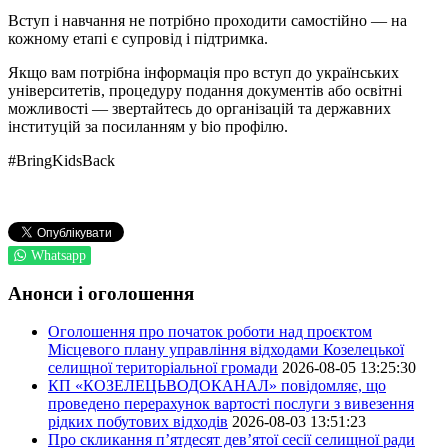
Вступ і навчання не потрібно проходити самостійно — на
кожному етапі є супровід і підтримка.
Якщо вам потрібна інформація про вступ до українських
університетів, процедуру подання документів або освітні
можливості — звертайтесь до організацій та державних
інституцій за посиланням у bio профілю.
#BringKidsBack
Whatsapp
Анонси і оголошення
Оголошення про початок роботи над проєктом
Місцевого плану управління відходами Козелецької
селищної територіальної громади
2026-08-05 13:25:30
КП «КОЗЕЛЕЦЬВОДОКАНАЛ» повідомляє, що
проведено перерахунок вартості послуги з вивезення
рідких побутових відходів
2026-08-03 13:51:23
Про скликання п’ятдесят дев’ятої сесії селищної ради