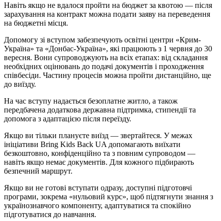
Навіть якщо не вдалося пройти на бюджет за квотою — після
зарахування на контракт можна подати заяву на переведення
на бюджетні місця.
Допомогу зі вступом забезпечують освітні центри «Крим-
Україна» та «Донбас-Україна», які працюють з 1 червня до 30
вересня. Вони супроводжують на всіх етапах: від складання
необхідних оцінювань до подачі документів і проходження
співбесіди. Частину процесів можна пройти дистанційно, ще
до виїзду.
На час вступу надається безоплатне житло, а також
передбачена додаткова державна підтримка, стипендії та
допомога з адаптацією після переїзду.
Якщо ви тільки плануєте виїзд — звертайтеся. У межах
ініціативи Bring Kids Back UA допомагають виїхати
безкоштовно, конфіденційно та з повним супроводом —
навіть якщо немає документів. Для кожного підбирають
безпечний маршрут.
Якщо ви не готові вступати одразу, доступні підготовчі
програми, зокрема «нульовий курс», щоб підтягнути знання з
українознавчого компоненту, адаптуватися та спокійно
підготуватися до навчання.