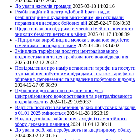
2025-04-14 07:29:47
До уваги жителів громади
2025-03-18 14:02:16
Реабілітаційний центр «Добрий Брат» надає
реабілітаційне лікування військовим, які отримали
поранення внаслідок бойових дій
2025-02-17 08:40:33
Щодо соціальної підтримки членів сімей полонених та
зниклих безвісти ветеранів війни
2025-01-17 13:08:39
«Підтримка виробництва молока з доданою вартістю
сімейними господарствами»
2025-01-06 13:14:02
Змінились тарифи на послуги централізованого
водопостачання та централізованого водовідведення
2025-01-02 12:26:32
Повідомлення про намір встановити тарифи на послуги
з управління побутовими відходами, а також тарифи на
збирання, перевезення та видалення побутових відходів
2024-12-27 09:08:39
Публічний договір про надання послуг з
централізованого водопостачання та централізованого
водовідведення
2024-11-29 10:50:37
Вартість послуги з вивезення рідких побутових відходів
з 01.01.2025 змінюється
2024-11-28 16:23:19
Надано дозвіл на здійснення заходів із самостійного
збору деревини паливної
2024-11-04 12:30:11
До уваги осіб, які перебувають на квартирному обліку
2024-08-02 12:01:16