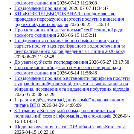
восьмого скликання
2026-07-13 11:28:08
Повідомлення про наміри
2026-07-07 11:34:47
КП «КОЗЕЛЕЦЬВОДОКАНАЛ» повідомляє, що
проведено перерахунок вартості послуги з вивезення
рідких побутових відходів
2026-06-25 11:46:13
Про скликання п’ятдесят восьмої сесії селищної ради
восьмого скликання
2026-06-15 11:52:11
Повідомлення споживачів про наміри скоригувати
вартість послуг з централізрваного водопостачання та
централізованого водовідведення з 1 липня 2026 року
2026-06-05 11:32:48
До уваги суб’єктів господарювання
2026-05-27 13:17:58
Про скликання п’ятдесят сьомої сесії селищної ради
восьмого скликання
2026-05-14 11:56:46
Повідомлення про намір встановити тарифи на послуги
з управління побутовими відходами, а також тарифи на
збирання, перевезення та видалення побутових відходів
2026-05-05 08:53:29
1 травня відбудеться засідання комісії щодо житлових
питань ВПО
2026-04-29 14:06:09
З 1 травня у Козелецькій громаді розпочинається
поливальний сезон: інформація для споживачів
2026-04-
16 13:19:53
Щодо нарахування плати ТОВ «Еко-Сервіс-Козелець»
2026-04-15 10:23:18