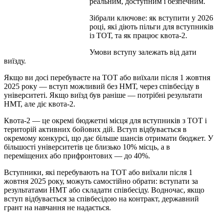
реальним, доступним і безпечним.
Зібрали ключове: як вступити у 2026
році, які діють пільги для вступників
із ТОТ, та як працює квота-2.
Умови вступу залежать від дати
виїзду.
Якщо ви досі перебуваєте на ТОТ або виїхали після 1 жовтня
2025 року — вступ можливий без НМТ, через співбесіду в
університеті. Якщо виїзд був раніше — потрібні результати
НМТ, але діє квота-2.
Квота-2 — це окремі бюджетні місця для вступників з ТОТ і
територій активних бойових дій. Вступ відбувається в
окремому конкурсі, що дає більше шансів отримати бюджет. У
більшості університетів це близько 10% місць, а в
переміщених або прифронтових — до 40%.
Вступники, які перебувають на ТОТ або виїхали після 1
жовтня 2025 року, можуть самостійно обрати: вступати за
результатами НМТ або складати співбесіду. Водночас, якщо
вступ відбувається за співбесідою на контракт, державний
грант на навчання не надається.