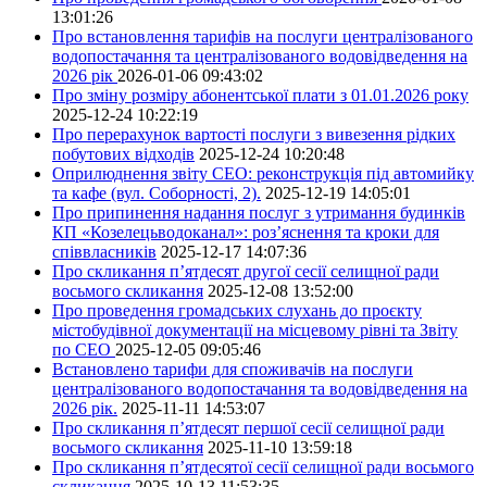
13:01:26
Про встановлення тарифів на послуги централізованого
водопостачання та централізованого водовідведення на
2026 рік
2026-01-06 09:43:02
Про зміну розміру абонентської плати з 01.01.2026 року
2025-12-24 10:22:19
Про перерахунок вартості послуги з вивезення рідких
побутових відходів
2025-12-24 10:20:48
Оприлюднення звіту СЕО: реконструкція під автомийку
та кафе (вул. Соборності, 2).
2025-12-19 14:05:01
Про припинення надання послуг з утримання будинків
КП «Козелецьводоканал»: роз’яснення та кроки для
співвласників
2025-12-17 14:07:36
Про скликання п’ятдесят другої сесії селищної ради
восьмого скликання
2025-12-08 13:52:00
Про проведення громадських слухань до проєкту
містобудівної документації на місцевому рівні та Звіту
по СЕО
2025-12-05 09:05:46
Встановлено тарифи для споживачів на послуги
централізованого водопостачання та водовідведення на
2026 рік.
2025-11-11 14:53:07
Про скликання п’ятдесят першої сесії селищної ради
восьмого скликання
2025-11-10 13:59:18
Про скликання п’ятдесятої сесії селищної ради восьмого
скликання
2025-10-13 11:53:35