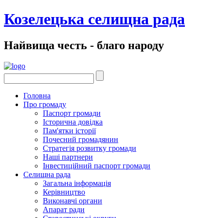
Козелецька селищна рада
Найвища честь - благо народу
Головна
Про громаду
Паспорт громади
Історична довідка
Пам'ятки історії
Почесний громадянин
Стратегія розвитку громади
Наші партнери
Інвестиційний паспорт громади
Селищна рада
Загальна інформація
Керівництво
Виконавчі органи
Апарат ради