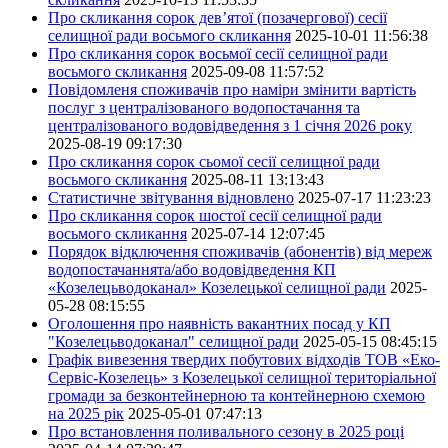
Про скликання сорок дев’ятої (позачергової) сесії
селищної ради восьмого скликання
2025-10-01 11:56:38
Про скликання сорок восьмої сесії селищної ради
восьмого скликання
2025-09-08 11:57:52
Повідомленя споживачів про наміри змінити вартість
послуг з централізованого водопостачання та
централізованого водовідведення з 1 січня 2026 року
2025-08-19 09:17:30
Про скликання сорок сьомої сесії селищної ради
восьмого скликання
2025-08-11 13:13:43
Статистичне звітування відновлено
2025-07-17 11:23:23
Про скликання сорок шостої сесії селищної ради
восьмого скликання
2025-07-14 12:07:45
Порядок відключення споживачів (абонентів) від мереж
водопостачаннята/або водовідведення КП
«Козелецьводоканал» Козелецької селищної ради
2025-
05-28 08:15:55
Оголошення про наявність вакантних посад у КП
"Козелецьводоканал" селищної ради
2025-05-15 08:45:15
Графік вивезення твердих побутових відходів ТОВ «Еко-
Сервіс-Козелець» з Козелецької селищної територіальної
громади за безконтейнерною та контейнерною схемою
на 2025 рік
2025-05-01 07:47:13
Про встановлення поливального сезону в 2025 році