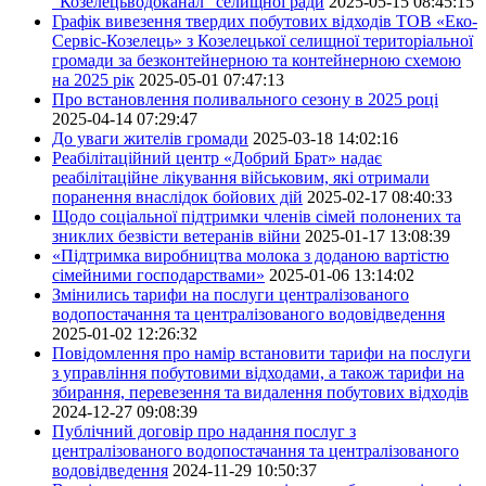
"Козелецьводоканал" селищної ради
2025-05-15 08:45:15
Графік вивезення твердих побутових відходів ТОВ «Еко-
Сервіс-Козелець» з Козелецької селищної територіальної
громади за безконтейнерною та контейнерною схемою
на 2025 рік
2025-05-01 07:47:13
Про встановлення поливального сезону в 2025 році
2025-04-14 07:29:47
До уваги жителів громади
2025-03-18 14:02:16
Реабілітаційний центр «Добрий Брат» надає
реабілітаційне лікування військовим, які отримали
поранення внаслідок бойових дій
2025-02-17 08:40:33
Щодо соціальної підтримки членів сімей полонених та
зниклих безвісти ветеранів війни
2025-01-17 13:08:39
«Підтримка виробництва молока з доданою вартістю
сімейними господарствами»
2025-01-06 13:14:02
Змінились тарифи на послуги централізованого
водопостачання та централізованого водовідведення
2025-01-02 12:26:32
Повідомлення про намір встановити тарифи на послуги
з управління побутовими відходами, а також тарифи на
збирання, перевезення та видалення побутових відходів
2024-12-27 09:08:39
Публічний договір про надання послуг з
централізованого водопостачання та централізованого
водовідведення
2024-11-29 10:50:37