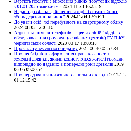
Вартість послуги з вивезення рідких побутових відходів
з 01.01.2025 змінюється
2024-11-28 16:23:19
Надано дозвіл на здійснення заходів із самостійного
збору деревини паливної
2024-11-04 12:30:11
До уваги осіб, які перебувають на квартирному обліку
2024-08-02 12:01:16
Адреси та номери телефонів “гарячих ліній” відділів
обслуговування громадян (сервісних центрів) ГУ ПФУ в
Чернігівській області
2023-03-17 13:03:18
Про сплату земельного податку
2021-06-30 05:57:33
Про необхідність оформлення права власності на
земельні ділянки, якими користуються жителі громади
відповідно до наданих в попередні роки дозволів
2019-
06-05 09:00:54
Про передавання показників лічильників води
2017-12-
01 12:15:42