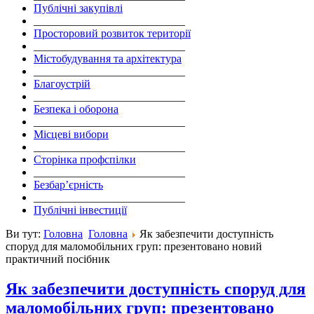
Публічні закупівлі
___________________________
Просторовий розвиток території
___________________________
Містобудування та архітектура
___________________________
Благоустрій
___________________________
Безпека і оборона
___________________________
Місцеві вибори
___________________________
Сторінка профспілки
___________________________
Безбар’єрність
___________________________
Публічні інвестиції
Ви тут:
Головна
Головна
Як забезпечити доступність
споруд для маломобільних груп: презентовано новий
практичний посібник
Як забезпечити доступність споруд для
маломобільних груп: презентовано