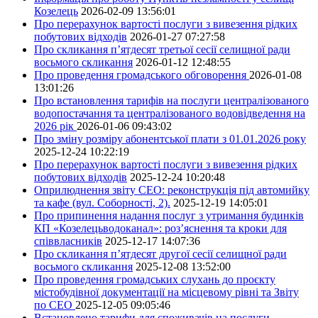
Козелець
2026-02-09 13:56:01
Про перерахунок вартості послуги з вивезення рідких
побутових відходів
2026-01-27 07:27:58
Про скликання п’ятдесят третьої сесії селищної ради
восьмого скликання
2026-01-12 12:48:55
Про проведення громадського обговорення
2026-01-08
13:01:26
Про встановлення тарифів на послуги централізованого
водопостачання та централізованого водовідведення на
2026 рік
2026-01-06 09:43:02
Про зміну розміру абонентської плати з 01.01.2026 року
2025-12-24 10:22:19
Про перерахунок вартості послуги з вивезення рідких
побутових відходів
2025-12-24 10:20:48
Оприлюднення звіту СЕО: реконструкція під автомийку
та кафе (вул. Соборності, 2).
2025-12-19 14:05:01
Про припинення надання послуг з утримання будинків
КП «Козелецьводоканал»: роз’яснення та кроки для
співвласників
2025-12-17 14:07:36
Про скликання п’ятдесят другої сесії селищної ради
восьмого скликання
2025-12-08 13:52:00
Про проведення громадських слухань до проєкту
містобудівної документації на місцевому рівні та Звіту
по СЕО
2025-12-05 09:05:46
Встановлено тарифи для споживачів на послуги