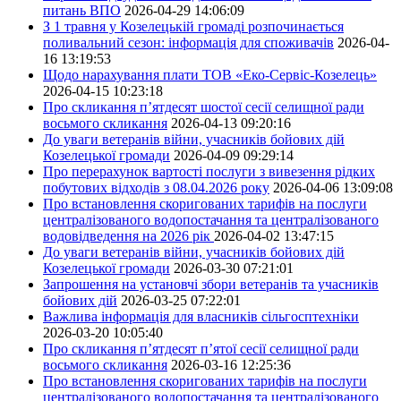
питань ВПО
2026-04-29 14:06:09
З 1 травня у Козелецькій громаді розпочинається
поливальний сезон: інформація для споживачів
2026-04-
16 13:19:53
Щодо нарахування плати ТОВ «Еко-Сервіс-Козелець»
2026-04-15 10:23:18
Про скликання п’ятдесят шостої сесії селищної ради
восьмого скликання
2026-04-13 09:20:16
До уваги ветеранів війни, учасників бойових дій
Козелецької громади
2026-04-09 09:29:14
Про перерахунок вартості послуги з вивезення рідких
побутових відходів з 08.04.2026 року
2026-04-06 13:09:08
Про встановлення скоригованих тарифів на послуги
централізованого водопостачання та централізованого
водовідведення на 2026 рік
2026-04-02 13:47:15
До уваги ветеранів війни, учасників бойових дій
Козелецької громади
2026-03-30 07:21:01
Запрошення на установчі збори ветеранів та учасників
бойових дій
2026-03-25 07:22:01
Важлива інформація для власників сільгосптехніки
2026-03-20 10:05:40
Про скликання п’ятдесят п’ятої сесії селищної ради
восьмого скликання
2026-03-16 12:25:36
Про встановлення скоригованих тарифів на послуги
централізованого водопостачання та централізованого