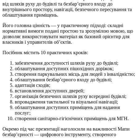
від шляхів руху до будівлі та безбар’єрного входу до
внутрішнього простору, навігації, безпечного пересування та
облаштування приміщень.
Його головна цінність — у практичному підході: складні
нормативні вимоги подані простою та зрозумілою мовою, що
дозволяє використовувати матеріал як базовий орієнтир для
власників і управителів об’єктів.
Посібник містить 10 практичних кроків:
забезпечення доступності шляхів руху до будівлі;
облаштування доступних пішохідних доріжок;
створення паркувальних місць для людей з інвалідністю;
облаштування безбар’єрного входу до будівлі;
адаптація сходів;
встановлення доступних дверей;
організація безпечних шляхів руху всередині будівлі;
впровадження тактильної та візуальної навігації;
облаштування доступних приміщень для надання
послуг;
створення санітарно-гігієнічних приміщень для МГН.
Окремо під час презентації наголосили на важливості Мапи
безбар’єрності — цифрового інструменту, створеного