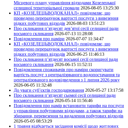
Місцевого плану управління відходами Козелецької
селищної територіальної громади
2026-08-05 13:25:30
КП «КОЗЕЛЕЦЬВОДОКАНАЛ» повідомляє, що
проведено перерахунок вартості послуги з вивезення
рідких побутових відходів
2026-08-03 13:51:23
Про скликання п’ятдесят дев’ятої сесії селищної ради
восьмого скликання
2026-07-13 11:28:08
Повідомлення про наміри
2026-07-07 11:34:47
КП «КОЗЕЛЕЦЬВОДОКАНАЛ» повідомляє, що
проведено перерахунок вартості послуги з вивезення
рідких побутових відходів
2026-06-25 11:46:13
Про скликання п’ятдесят восьмої сесії селищної ради
восьмого скликання
2026-06-15 11:52:11
Повідомлення споживачів про наміри скоригувати
вартість послуг з централізрваного водопостачання та
централізованого водовідведення з 1 липня 2026 року
2026-06-05 11:32:48
До уваги суб’єктів господарювання
2026-05-27 13:17:58
Про скликання п’ятдесят сьомої сесії селищної ради
восьмого скликання
2026-05-14 11:56:46
Повідомлення про намір встановити тарифи на послуги
з управління побутовими відходами, а також тарифи на
збирання, перевезення та видалення побутових відходів
2026-05-05 08:53:29
1 травня відбудеться засідання комісії щодо житлових