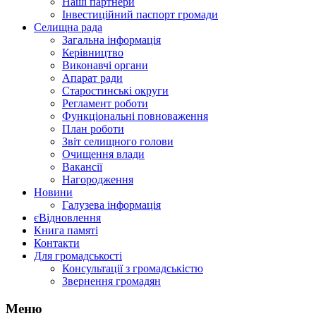
Наші партнери
Інвестиційний паспорт громади
Селищна рада
Загальна інформація
Керівництво
Виконавчі органи
Апарат ради
Старостинські округи
Регламент роботи
Функціональні повноваження
План роботи
Звіт селищного голови
Очищення влади
Вакансії
Нагородження
Новини
Галузева інформація
єВідновлення
Книга памяті
Контакти
Для громадськості
Консультації з громадськістю
Звернення громадян
Меню