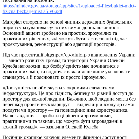
Посилання на посібник:
https://mindev.gov.ua/storage/app/sites/1/uploaded-files/buklet-mdct-
fizicna-bezbarjernist-a5-v6.pdf
Матеріал створено на основі чинних державних будівельних
норм із урахуванням сучасних вимог до інклюзивності.
Основний акцент зроблено на простих, зрозумілих та
практичних рішеннях, які можуть бути застосовані під час
проєктування, реконструкції або адаптації просторів.
Під час презентації віцепрем’єр-міністр з відновлення України
— міністр розвитку громад та територій України Олексій
Кулеба наголосив, що безбар’єрність має починатися з
практичних змін, та водночас важливо не лише ухвалювати
стандарти, а й пояснювати їх просто і зрозуміло.
«Доступність не обмежується окремими елементами
інфраструктури. Це про гідність, безпеку та рівний доступ до
простору для кожної людини. Важливо, щоб людина могла без
перешкод пройти весь маршрут — від вулиці й входу до самої
послуги чи простору — та повноцінно ним користуватися.
Наше завдання — зробити ці рішення зрозумілими,
практичними та такими, що можуть бути впроваджені в
кожній громаді», — зазначив Олексій Кулеба.
Посібник охоплює ключові елементи фізичної доступності —