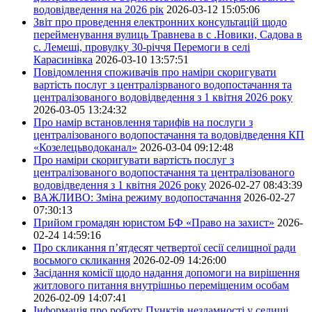
водовідведення на 2026 рік
2026-03-12 15:05:06
Звіт про проведення електронних консультацій щодо
перейменування вулиць Травнева в с .Новики, Садова в
с. Лемеші, провулку 30-річчя Перемоги в селі
Карасинівка
2026-03-10 13:57:51
Повідомлення споживачів про наміри скоригувати
вартість послуг з централізрваного водопостачання та
централізованого водовідведення з 1 квітня 2026 року
2026-03-05 13:24:32
Про намір встановлення тарифів на послуги з
централізованого водопостачання та водовідведення КП
«Козелецьводоканал»
2026-03-04 09:12:48
Про наміри скоригувати вартість послуг з
централізованого водопостачання та централізованого
водовідведення з 1 квітня 2026 року
2026-02-27 08:43:39
ВАЖЛИВО: Зміна режиму водопостачання
2026-02-27
07:30:13
Прийом громадян юристом БФ «Право на захист»
2026-
02-24 14:59:16
Про скликання п’ятдесят четвертої сесії селищної ради
восьмого скликання
2026-02-09 14:26:00
Засідання комісії щодо надання допомоги на вирішення
житлового питання внутрішньо переміщеним особам
2026-02-09 14:07:41
Інформація про роботу Пунктів незламності у селищі