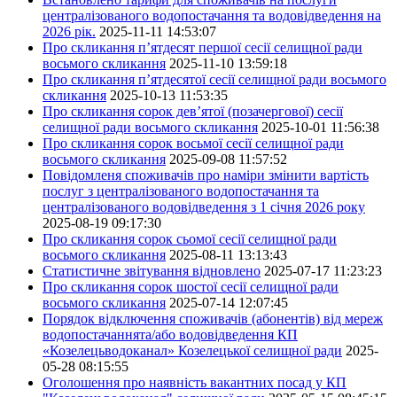
централізованого водопостачання та водовідведення на
2026 рік.
2025-11-11 14:53:07
Про скликання п’ятдесят першої сесії селищної ради
восьмого скликання
2025-11-10 13:59:18
Про скликання п’ятдесятої сесії селищної ради восьмого
скликання
2025-10-13 11:53:35
Про скликання сорок дев’ятої (позачергової) сесії
селищної ради восьмого скликання
2025-10-01 11:56:38
Про скликання сорок восьмої сесії селищної ради
восьмого скликання
2025-09-08 11:57:52
Повідомленя споживачів про наміри змінити вартість
послуг з централізованого водопостачання та
централізованого водовідведення з 1 січня 2026 року
2025-08-19 09:17:30
Про скликання сорок сьомої сесії селищної ради
восьмого скликання
2025-08-11 13:13:43
Статистичне звітування відновлено
2025-07-17 11:23:23
Про скликання сорок шостої сесії селищної ради
восьмого скликання
2025-07-14 12:07:45
Порядок відключення споживачів (абонентів) від мереж
водопостачаннята/або водовідведення КП
«Козелецьводоканал» Козелецької селищної ради
2025-
05-28 08:15:55
Оголошення про наявність вакантних посад у КП