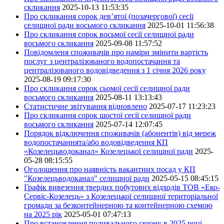
скликання
2025-10-13 11:53:35
Про скликання сорок дев’ятої (позачергової) сесії
селищної ради восьмого скликання
2025-10-01 11:56:38
Про скликання сорок восьмої сесії селищної ради
восьмого скликання
2025-09-08 11:57:52
Повідомленя споживачів про наміри змінити вартість
послуг з централізованого водопостачання та
централізованого водовідведення з 1 січня 2026 року
2025-08-19 09:17:30
Про скликання сорок сьомої сесії селищної ради
восьмого скликання
2025-08-11 13:13:43
Статистичне звітування відновлено
2025-07-17 11:23:23
Про скликання сорок шостої сесії селищної ради
восьмого скликання
2025-07-14 12:07:45
Порядок відключення споживачів (абонентів) від мереж
водопостачаннята/або водовідведення КП
«Козелецьводоканал» Козелецької селищної ради
2025-
05-28 08:15:55
Оголошення про наявність вакантних посад у КП
"Козелецьводоканал" селищної ради
2025-05-15 08:45:15
Графік вивезення твердих побутових відходів ТОВ «Еко-
Сервіс-Козелець» з Козелецької селищної територіальної
громади за безконтейнерною та контейнерною схемою
на 2025 рік
2025-05-01 07:47:13
Про встановлення поливального сезону в 2025 році