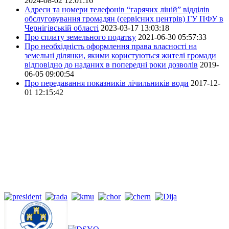
2024-08-02 12:01:16
Адреси та номери телефонів “гарячих ліній” відділів
обслуговування громадян (сервісних центрів) ГУ ПФУ в
Чернігівській області
2023-03-17 13:03:18
Про сплату земельного податку
2021-06-30 05:57:33
Про необхідність оформлення права власності на
земельні ділянки, якими користуються жителі громади
відповідно до наданих в попередні роки дозволів
2019-
06-05 09:00:54
Про передавання показників лічильників води
2017-12-
01 12:15:42