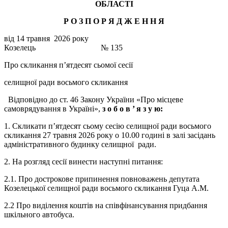
ОБЛАСТІ
Р О З П О Р Я Д Ж Е Н
Н
Я
від 14 травня 2026 року
Козелець № 135
Про скликання п’ятдесят сьомої сесії
селищної ради восьмого скликання
Відповідно до ст. 46 Закону України «Про місцеве
самоврядування в Україні»,
з о б о в ’
я з у ю:
1. Скликати п’ятдесят сьому сесію селищної ради восьмого
скликання 27 травня 2026 року о 10.00 годині в залі засідань
адміністративного будинку селищної ради.
2. На розгляд сесії винести наступні питання:
2.1. Про дострокове припинення повноважень депутата
Козелецької селищної ради восьмого скликання Гуца А.М.
2.2 Про виділення коштів на співфінансування придбання
шкільного автобуса.