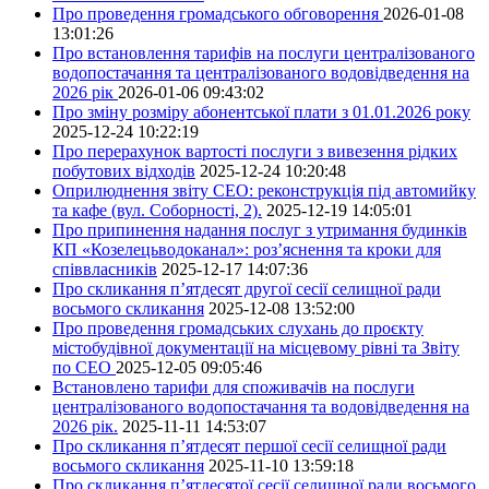
Про проведення громадського обговорення
2026-01-08
13:01:26
Про встановлення тарифів на послуги централізованого
водопостачання та централізованого водовідведення на
2026 рік
2026-01-06 09:43:02
Про зміну розміру абонентської плати з 01.01.2026 року
2025-12-24 10:22:19
Про перерахунок вартості послуги з вивезення рідких
побутових відходів
2025-12-24 10:20:48
Оприлюднення звіту СЕО: реконструкція під автомийку
та кафе (вул. Соборності, 2).
2025-12-19 14:05:01
Про припинення надання послуг з утримання будинків
КП «Козелецьводоканал»: роз’яснення та кроки для
співвласників
2025-12-17 14:07:36
Про скликання п’ятдесят другої сесії селищної ради
восьмого скликання
2025-12-08 13:52:00
Про проведення громадських слухань до проєкту
містобудівної документації на місцевому рівні та Звіту
по СЕО
2025-12-05 09:05:46
Встановлено тарифи для споживачів на послуги
централізованого водопостачання та водовідведення на
2026 рік.
2025-11-11 14:53:07
Про скликання п’ятдесят першої сесії селищної ради
восьмого скликання
2025-11-10 13:59:18
Про скликання п’ятдесятої сесії селищної ради восьмого