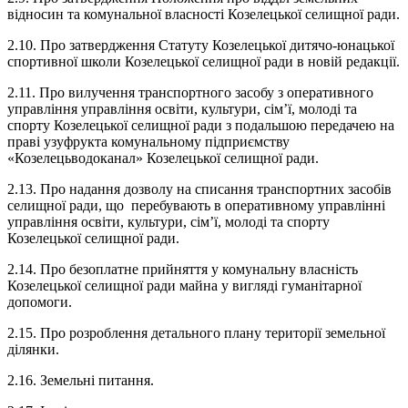
відносин та комунальної власності Козелецької селищної ради.
2.10. Про затвердження Статуту Козелецької дитячо-юнацької
спортивної школи Козелецької селищної ради в новій редакції.
2.11. Про вилучення транспортного засобу з оперативного
управління управління освіти, культури, сім’ї, молоді та
спорту Козелецької селищної ради з подальшою передачею на
праві узуфрукта комунальному підприємству
«Козелецьводоканал» Козелецької селищної ради.
2.13. Про надання дозволу на списання транспортних засобів
селищної ради, що перебувають в оперативному управлінні
управління освіти, культури, сім’ї, молоді та спорту
Козелецької селищної ради.
2.14. Про безоплатне прийняття у комунальну власність
Козелецької селищної ради майна у вигляді гуманітарної
допомоги.
2.15. Про розроблення детального плану території земельної
ділянки.
2.16. Земельні питання.