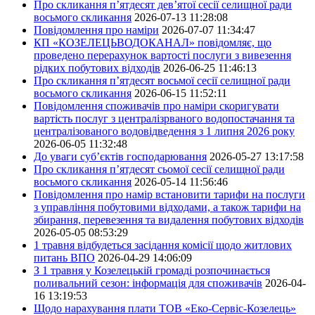
Про скликання п’ятдесят дев’ятої сесії селищної ради
восьмого скликання
2026-07-13 11:28:08
Повідомлення про наміри
2026-07-07 11:34:47
КП «КОЗЕЛЕЦЬВОДОКАНАЛ» повідомляє, що
проведено перерахунок вартості послуги з вивезення
рідких побутових відходів
2026-06-25 11:46:13
Про скликання п’ятдесят восьмої сесії селищної ради
восьмого скликання
2026-06-15 11:52:11
Повідомлення споживачів про наміри скоригувати
вартість послуг з централізрваного водопостачання та
централізованого водовідведення з 1 липня 2026 року
2026-06-05 11:32:48
До уваги суб’єктів господарювання
2026-05-27 13:17:58
Про скликання п’ятдесят сьомої сесії селищної ради
восьмого скликання
2026-05-14 11:56:46
Повідомлення про намір встановити тарифи на послуги
з управління побутовими відходами, а також тарифи на
збирання, перевезення та видалення побутових відходів
2026-05-05 08:53:29
1 травня відбудеться засідання комісії щодо житлових
питань ВПО
2026-04-29 14:06:09
З 1 травня у Козелецькій громаді розпочинається
поливальний сезон: інформація для споживачів
2026-04-
16 13:19:53
Щодо нарахування плати ТОВ «Еко-Сервіс-Козелець»