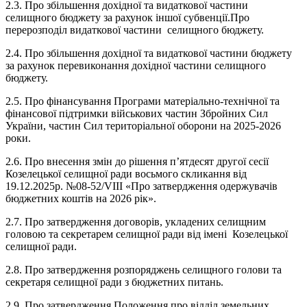
2.3. Про збільшення дохідної та видаткової частини
селищного бюджету за рахунок іншої субвенції.
Про
перерозподіл видаткової частини селищного бюджету.
2.4. Про збільшення дохідної та видаткової частини бюджету
за рахунок перевиконання дохідної частини селищного
бюджету.
2.5. Про фінансування Програми матеріально-технічної та
фінансової підтримки військових частин Збройних Сил
України, частин Сил територіальної оборони на 2025-2026
роки.
2.6. Про внесення змін до рішення п’ятдесят другої сесії
Козелецької селищної ради восьмого скликання від
19.12.2025р. №08-52/VIII «Про затвердження одержувачів
бюджетних коштів на 2026 рік».
2.7. Про затвердження договорів, укладених селищним
головою та секретарем селищної ради від імені Козелецької
селищної ради.
2.8. Про затвердження розпоряджень селищного голови та
секретаря селищної ради з бюджетних питань.
2.9. Про затвердження Положення про відділ земельних