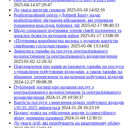
2025-04-14 07:29:47
До уваги жителів громади
2025-03-18 14:02:16
Реабілітаційний центр «Добрий Брат» надає
реабілітаційне лікування військовим, які отримали
поранення внаслідок бойових дій
2025-02-17 08:40:33
Щодо соціальної підтримки членів сімей полонених та
зниклих безвісти ветеранів війни
2025-01-17 13:08:39
«Підтримка виробництва молока з доданою вартістю
сімейними господарствами»
2025-01-06 13:14:02
Змінились тарифи на послуги централізованого
водопостачання та централізованого водовідведення
2025-01-02 12:26:32
Повідомлення про намір встановити тарифи на послуги
з управління побутовими відходами, а також тарифи на
збирання, перевезення та видалення побутових відходів
2024-12-27 09:08:39
Публічний договір про надання послуг з
централізованого водопостачання та централізованого
водовідведення
2024-11-29 10:50:37
Вартість послуги з вивезення рідких побутових відходів
з 01.01.2025 змінюється
2024-11-28 16:23:19
Надано дозвіл на здійснення заходів із самостійного
збору деревини паливної
2024-11-04 12:30:11
До уваги осіб, які перебувають на квартирному обліку