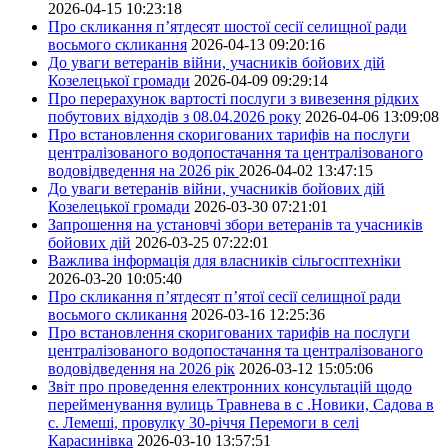
2026-04-15 10:23:18
Про скликання п’ятдесят шостої сесії селищної ради
восьмого скликання
2026-04-13 09:20:16
До уваги ветеранів війни, учасників бойових дій
Козелецької громади
2026-04-09 09:29:14
Про перерахунок вартості послуги з вивезення рідких
побутових відходів з 08.04.2026 року
2026-04-06 13:09:08
Про встановлення скоригованих тарифів на послуги
централізованого водопостачання та централізованого
водовідведення на 2026 рік
2026-04-02 13:47:15
До уваги ветеранів війни, учасників бойових дій
Козелецької громади
2026-03-30 07:21:01
Запрошення на установчі збори ветеранів та учасників
бойових дій
2026-03-25 07:22:01
Важлива інформація для власників сільгосптехніки
2026-03-20 10:05:40
Про скликання п’ятдесят п’ятої сесії селищної ради
восьмого скликання
2026-03-16 12:25:36
Про встановлення скоригованих тарифів на послуги
централізованого водопостачання та централізованого
водовідведення на 2026 рік
2026-03-12 15:05:06
Звіт про проведення електронних консультацій щодо
перейменування вулиць Травнева в с .Новики, Садова в
с. Лемеші, провулку 30-річчя Перемоги в селі
Карасинівка
2026-03-10 13:57:51