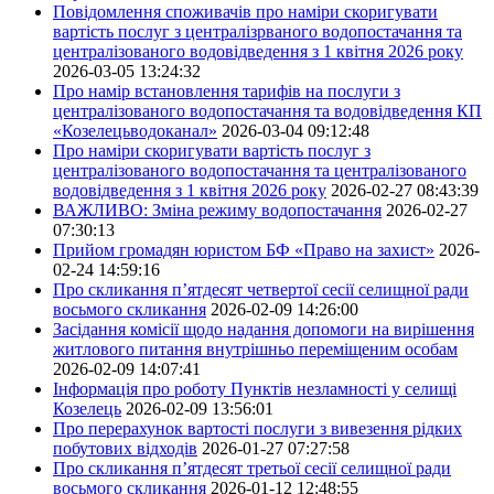
Повідомлення споживачів про наміри скоригувати
вартість послуг з централізрваного водопостачання та
централізованого водовідведення з 1 квітня 2026 року
2026-03-05 13:24:32
Про намір встановлення тарифів на послуги з
централізованого водопостачання та водовідведення КП
«Козелецьводоканал»
2026-03-04 09:12:48
Про наміри скоригувати вартість послуг з
централізованого водопостачання та централізованого
водовідведення з 1 квітня 2026 року
2026-02-27 08:43:39
ВАЖЛИВО: Зміна режиму водопостачання
2026-02-27
07:30:13
Прийом громадян юристом БФ «Право на захист»
2026-
02-24 14:59:16
Про скликання п’ятдесят четвертої сесії селищної ради
восьмого скликання
2026-02-09 14:26:00
Засідання комісії щодо надання допомоги на вирішення
житлового питання внутрішньо переміщеним особам
2026-02-09 14:07:41
Інформація про роботу Пунктів незламності у селищі
Козелець
2026-02-09 13:56:01
Про перерахунок вартості послуги з вивезення рідких
побутових відходів
2026-01-27 07:27:58
Про скликання п’ятдесят третьої сесії селищної ради
восьмого скликання
2026-01-12 12:48:55