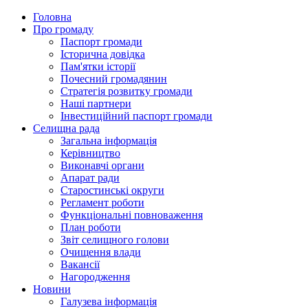
Головна
Про громаду
Паспорт громади
Історична довідка
Пам'ятки історії
Почесний громадянин
Стратегія розвитку громади
Наші партнери
Інвестиційний паспорт громади
Селищна рада
Загальна інформація
Керівництво
Виконавчі органи
Апарат ради
Старостинські округи
Регламент роботи
Функціональні повноваження
План роботи
Звіт селищного голови
Очищення влади
Вакансії
Нагородження
Новини
Галузева інформація