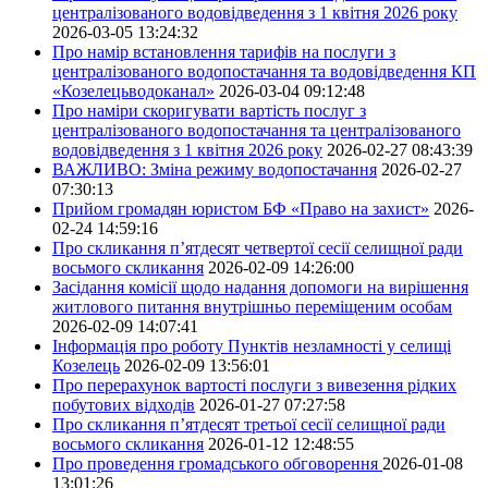
централізованого водовідведення з 1 квітня 2026 року
2026-03-05 13:24:32
Про намір встановлення тарифів на послуги з
централізованого водопостачання та водовідведення КП
«Козелецьводоканал»
2026-03-04 09:12:48
Про наміри скоригувати вартість послуг з
централізованого водопостачання та централізованого
водовідведення з 1 квітня 2026 року
2026-02-27 08:43:39
ВАЖЛИВО: Зміна режиму водопостачання
2026-02-27
07:30:13
Прийом громадян юристом БФ «Право на захист»
2026-
02-24 14:59:16
Про скликання п’ятдесят четвертої сесії селищної ради
восьмого скликання
2026-02-09 14:26:00
Засідання комісії щодо надання допомоги на вирішення
житлового питання внутрішньо переміщеним особам
2026-02-09 14:07:41
Інформація про роботу Пунктів незламності у селищі
Козелець
2026-02-09 13:56:01
Про перерахунок вартості послуги з вивезення рідких
побутових відходів
2026-01-27 07:27:58
Про скликання п’ятдесят третьої сесії селищної ради
восьмого скликання
2026-01-12 12:48:55
Про проведення громадського обговорення
2026-01-08
13:01:26