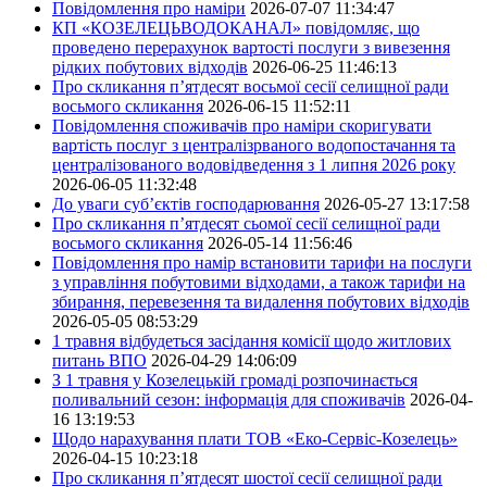
Повідомлення про наміри
2026-07-07 11:34:47
КП «КОЗЕЛЕЦЬВОДОКАНАЛ» повідомляє, що
проведено перерахунок вартості послуги з вивезення
рідких побутових відходів
2026-06-25 11:46:13
Про скликання п’ятдесят восьмої сесії селищної ради
восьмого скликання
2026-06-15 11:52:11
Повідомлення споживачів про наміри скоригувати
вартість послуг з централізрваного водопостачання та
централізованого водовідведення з 1 липня 2026 року
2026-06-05 11:32:48
До уваги суб’єктів господарювання
2026-05-27 13:17:58
Про скликання п’ятдесят сьомої сесії селищної ради
восьмого скликання
2026-05-14 11:56:46
Повідомлення про намір встановити тарифи на послуги
з управління побутовими відходами, а також тарифи на
збирання, перевезення та видалення побутових відходів
2026-05-05 08:53:29
1 травня відбудеться засідання комісії щодо житлових
питань ВПО
2026-04-29 14:06:09
З 1 травня у Козелецькій громаді розпочинається
поливальний сезон: інформація для споживачів
2026-04-
16 13:19:53
Щодо нарахування плати ТОВ «Еко-Сервіс-Козелець»
2026-04-15 10:23:18
Про скликання п’ятдесят шостої сесії селищної ради