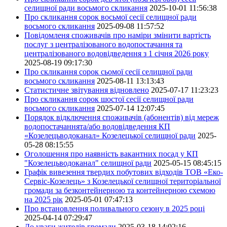
селищної ради восьмого скликання
2025-10-01 11:56:38
Про скликання сорок восьмої сесії селищної ради
восьмого скликання
2025-09-08 11:57:52
Повідомленя споживачів про наміри змінити вартість
послуг з централізованого водопостачання та
централізованого водовідведення з 1 січня 2026 року
2025-08-19 09:17:30
Про скликання сорок сьомої сесії селищної ради
восьмого скликання
2025-08-11 13:13:43
Статистичне звітування відновлено
2025-07-17 11:23:23
Про скликання сорок шостої сесії селищної ради
восьмого скликання
2025-07-14 12:07:45
Порядок відключення споживачів (абонентів) від мереж
водопостачаннята/або водовідведення КП
«Козелецьводоканал» Козелецької селищної ради
2025-
05-28 08:15:55
Оголошення про наявність вакантних посад у КП
"Козелецьводоканал" селищної ради
2025-05-15 08:45:15
Графік вивезення твердих побутових відходів ТОВ «Еко-
Сервіс-Козелець» з Козелецької селищної територіальної
громади за безконтейнерною та контейнерною схемою
на 2025 рік
2025-05-01 07:47:13
Про встановлення поливального сезону в 2025 році
2025-04-14 07:29:47
До уваги жителів громади
2025-03-18 14:02:16