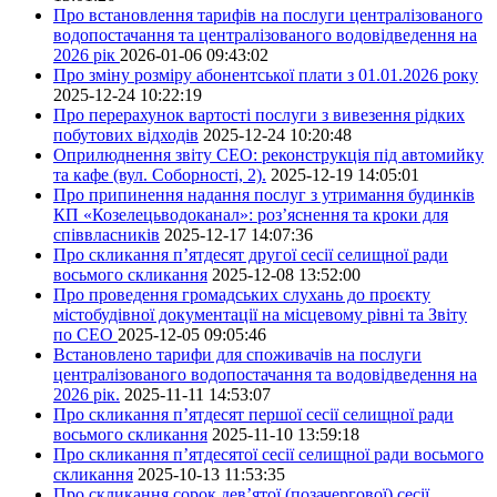
Про встановлення тарифів на послуги централізованого
водопостачання та централізованого водовідведення на
2026 рік
2026-01-06 09:43:02
Про зміну розміру абонентської плати з 01.01.2026 року
2025-12-24 10:22:19
Про перерахунок вартості послуги з вивезення рідких
побутових відходів
2025-12-24 10:20:48
Оприлюднення звіту СЕО: реконструкція під автомийку
та кафе (вул. Соборності, 2).
2025-12-19 14:05:01
Про припинення надання послуг з утримання будинків
КП «Козелецьводоканал»: роз’яснення та кроки для
співвласників
2025-12-17 14:07:36
Про скликання п’ятдесят другої сесії селищної ради
восьмого скликання
2025-12-08 13:52:00
Про проведення громадських слухань до проєкту
містобудівної документації на місцевому рівні та Звіту
по СЕО
2025-12-05 09:05:46
Встановлено тарифи для споживачів на послуги
централізованого водопостачання та водовідведення на
2026 рік.
2025-11-11 14:53:07
Про скликання п’ятдесят першої сесії селищної ради
восьмого скликання
2025-11-10 13:59:18
Про скликання п’ятдесятої сесії селищної ради восьмого
скликання
2025-10-13 11:53:35
Про скликання сорок дев’ятої (позачергової) сесії