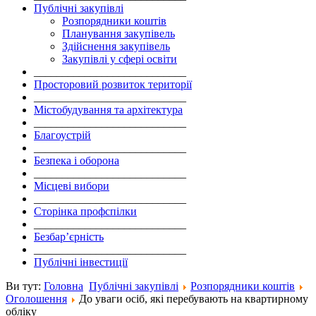
Публічні закупівлі
Розпорядники коштів
Планування закупівель
Здійснення закупівель
Закупівлі у сфері освіти
___________________________
Просторовий розвиток території
___________________________
Містобудування та архітектура
___________________________
Благоустрій
___________________________
Безпека і оборона
___________________________
Місцеві вибори
___________________________
Сторінка профспілки
___________________________
Безбар’єрність
___________________________
Публічні інвестиції
Ви тут:
Головна
Публічні закупівлі
Розпорядники коштів
Оголошення
До уваги осіб, які перебувають на квартирному
обліку