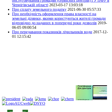
обслуговування громадян (сервісних центрів) ГУ ПФУ в
Чернігівській області
2023-03-17 13:03:18
Про сплату земельного податку
2021-06-30 05:57:33
Про необхідність оформлення права власності на
земельні ділянки, якими користуються жителі громади
відповідно до наданих в попередні роки дозволів
2019-
06-05 09:00:54
Про передавання показників лічильників води
2017-12-
01 12:15:42