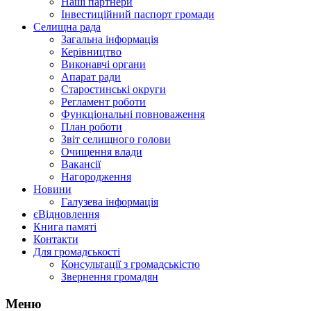
Наші партнери
Інвестиційний паспорт громади
Селищна рада
Загальна інформація
Керівництво
Виконавчі органи
Апарат ради
Старостинські округи
Регламент роботи
Функціональні повноваження
План роботи
Звіт селищного голови
Очищення влади
Вакансії
Нагородження
Новини
Галузева інформація
єВідновлення
Книга памяті
Контакти
Для громадськості
Консультації з громадськістю
Звернення громадян
Меню