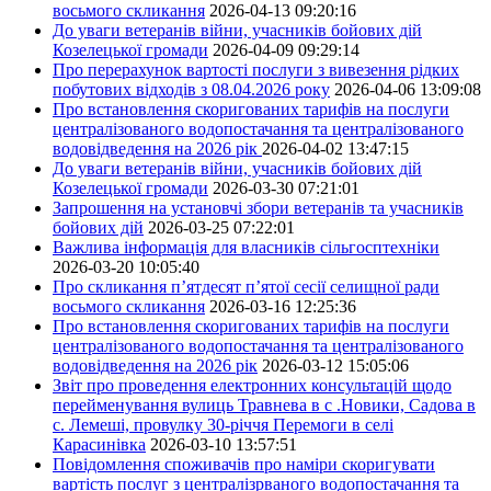
восьмого скликання
2026-04-13 09:20:16
До уваги ветеранів війни, учасників бойових дій
Козелецької громади
2026-04-09 09:29:14
Про перерахунок вартості послуги з вивезення рідких
побутових відходів з 08.04.2026 року
2026-04-06 13:09:08
Про встановлення скоригованих тарифів на послуги
централізованого водопостачання та централізованого
водовідведення на 2026 рік
2026-04-02 13:47:15
До уваги ветеранів війни, учасників бойових дій
Козелецької громади
2026-03-30 07:21:01
Запрошення на установчі збори ветеранів та учасників
бойових дій
2026-03-25 07:22:01
Важлива інформація для власників сільгосптехніки
2026-03-20 10:05:40
Про скликання п’ятдесят п’ятої сесії селищної ради
восьмого скликання
2026-03-16 12:25:36
Про встановлення скоригованих тарифів на послуги
централізованого водопостачання та централізованого
водовідведення на 2026 рік
2026-03-12 15:05:06
Звіт про проведення електронних консультацій щодо
перейменування вулиць Травнева в с .Новики, Садова в
с. Лемеші, провулку 30-річчя Перемоги в селі
Карасинівка
2026-03-10 13:57:51
Повідомлення споживачів про наміри скоригувати
вартість послуг з централізрваного водопостачання та