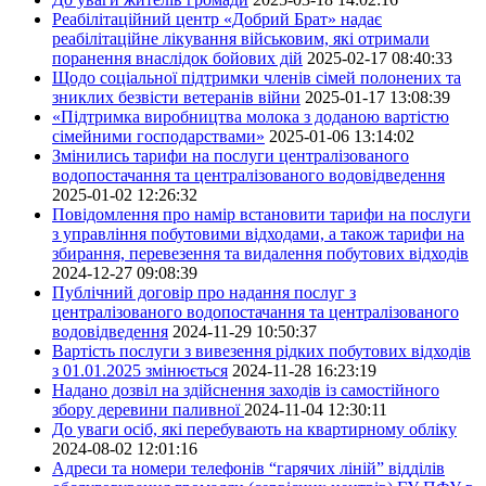
Реабілітаційний центр «Добрий Брат» надає
реабілітаційне лікування військовим, які отримали
поранення внаслідок бойових дій
2025-02-17 08:40:33
Щодо соціальної підтримки членів сімей полонених та
зниклих безвісти ветеранів війни
2025-01-17 13:08:39
«Підтримка виробництва молока з доданою вартістю
сімейними господарствами»
2025-01-06 13:14:02
Змінились тарифи на послуги централізованого
водопостачання та централізованого водовідведення
2025-01-02 12:26:32
Повідомлення про намір встановити тарифи на послуги
з управління побутовими відходами, а також тарифи на
збирання, перевезення та видалення побутових відходів
2024-12-27 09:08:39
Публічний договір про надання послуг з
централізованого водопостачання та централізованого
водовідведення
2024-11-29 10:50:37
Вартість послуги з вивезення рідких побутових відходів
з 01.01.2025 змінюється
2024-11-28 16:23:19
Надано дозвіл на здійснення заходів із самостійного
збору деревини паливної
2024-11-04 12:30:11
До уваги осіб, які перебувають на квартирному обліку
2024-08-02 12:01:16
Адреси та номери телефонів “гарячих ліній” відділів