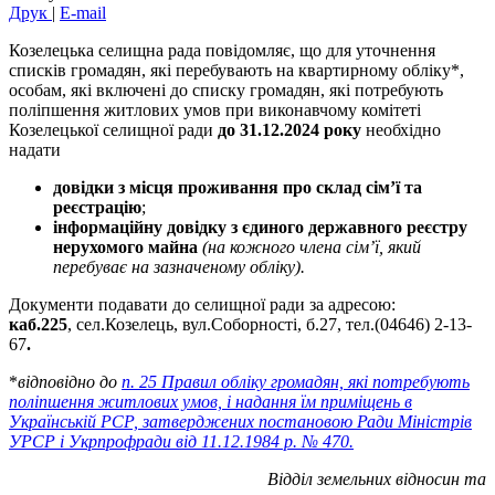
Друк
|
E-mail
Козелецька селищна рада повідомляє, що для уточнення
списків громадян, які перебувають на квартирному обліку*,
особам, які включені до списку громадян, які потребують
поліпшення житлових умов при виконавчому комітеті
Козелецької селищної ради
до 31.12.2024 року
необхідно
надати
довідки з місця проживання про склад сім’ї та
реєстрацію
;
інформаційну довідку з єдиного державного реєстру
нерухомого майна
(на кожного члена сім’ї, який
перебуває на зазначеному обліку).
Документи подавати до селищної ради за адресою:
каб.225
, сел.Козелець, вул.Соборності, б.27, тел.(04646) 2-13-
67
.
*
відповідно до
п. 25 Правил обліку громадян, які потребують
поліпшення житлових умов, і надання їм приміщень в
Українській РСР, затверджених постановою Ради Міністрів
УРСР і Укрпрофради від 11.12.1984 р. № 470
.
Відділ земельних відносин та